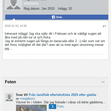
Reg.datum:
Jan 2010
Inlägg:
52
Dela
2010-11-16, 14:36
#7
Intresant inlägg! Jag ska själv dit i Februari och är väldigt sugen att
åka med på nån tur ut och fiska.
Jag är extremt sugen på fånga en baracuda eller 2 :-) nån som vet om
det finns möjlighet till det där? utan att ta med egen utrustning menar
jag....
Foton
Svar till
Från land/båt efterleksfiske 2024 efter gädda
av
megabuzz
Väcker liv i tråden. Där jag fiskade i våras så lekte gäddorna från början av mars hela vägen in i juni...
1
Foto