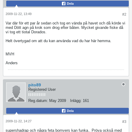
Dela
2009-11-22, 13:49
#2
Var där för ett par år sedan och tog en vända på havet och då körde vi
med Dött agn på krok som drog efter båten. Mycket givande fiske då
vi tog ett tiotal Dorados.
Helt övertygad om att du kan använda vad du har här hemma.
MVH
Anders
pito89
Registered User
Reg.datum:
May 2009
Inlägg:
161
Dela
2009-11-22, 14:27
#3
supershadrap och några feta bomvers kan funka.. Pröva också med