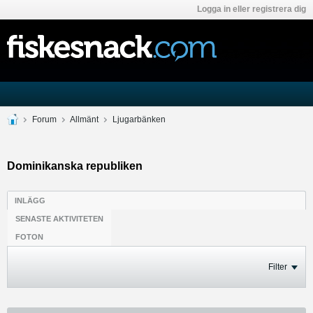
Logga in eller registrera dig
Forum
Allmänt
Ljugarbänken
Dominikanska republiken
INLÄGG
SENASTE AKTIVITETEN
FOTON
Filter