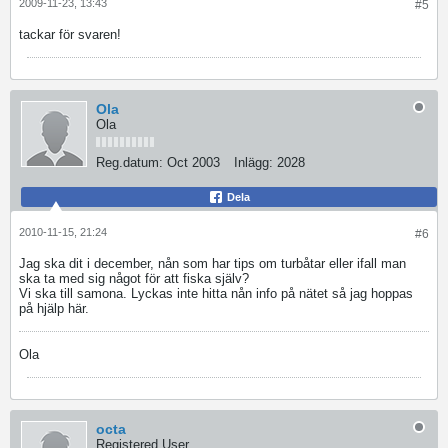
2009-11-23, 13:43
#5
tackar för svaren!
Ola
Ola
Reg.datum:
Oct 2003
Inlägg:
2028
Dela
2010-11-15, 21:24
#6
Jag ska dit i december, nån som har tips om turbåtar eller ifall man
ska ta med sig något för att fiska själv?
Vi ska till samona. Lyckas inte hitta nån info på nätet så jag hoppas
på hjälp här.
Ola
octa
Registered User