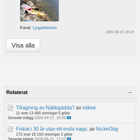
Kanal:
Ljugarbänken
2025-09-15, 16:18
Visa alla
Relaterat
Tillagning av Näbbgädda?
av
mikee
11 svar
13 485 visningar
0 gillar
Senaste inlägg
2026-04-27, 16:56
Fiskat i 30 år utan ett enda napp.
av
NickeGbg
172 svar
16 150 visningar
2 gillar
Senaste inlägg
2026-06-21, 12:07