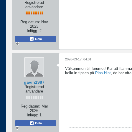
Registrerad
användare
Reg.datum:
Nov
2023
Inlägg:
2
Dela
2026-03-17, 04:01
Välkommen till forumet! Kul att flamman 
kolla in tipsen på
Pips Hint
, de har oft
gavin1987
Registrerad
användare
Reg.datum:
Mar
2026
Inlägg:
1
Dela