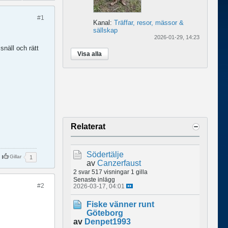
#1
Kanal:
Träffar, resor, mässor &
sällskap
2026-01-29, 14:23
snäll och rätt
Visa alla
Relaterat
Södertälje
Gillar
1
av
Canzerfaust
2 svar
517 visningar
1 gilla
Senaste inlägg
#2
2026-03-17, 04:01
Fiske vänner runt
Göteborg
av
Denpet1993