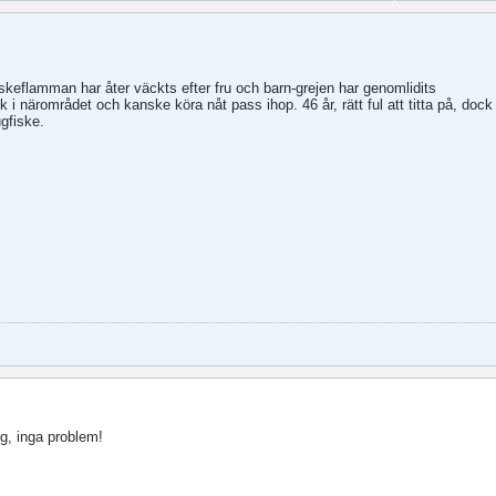
iskeflamman har åter väckts efter fru och barn-grejen har genomlidits
k i närområdet och kanske köra nåt pass ihop. 46 år, rätt ful att titta på, dock 
gfiske.
ig, inga problem!