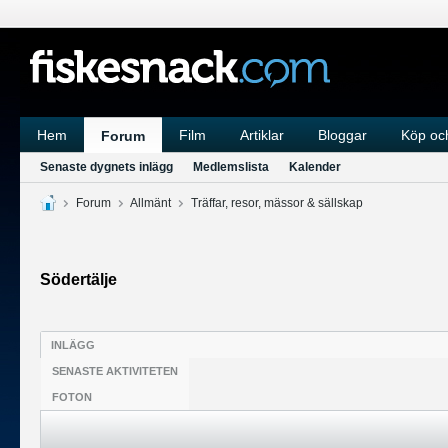
Hem
Film
Artiklar
Bloggar
Köp och
Forum
Senaste dygnets inlägg
Medlemslista
Kalender
Forum
Allmänt
Träffar, resor, mässor & sällskap
Södertälje
INLÄGG
SENASTE AKTIVITETEN
FOTON