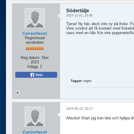
Södertälje
2023-11-01, 20:08
Tjena! Ny här, dock inte ny på fiske. F
Vore svinkul att få kontakt med fiskefol
vass med en håv Kör inte puppmete/flu
Canzerfaust
Registrerad
användare
Reg.datum:
Nov
2023
Inlägg:
2
Dela
Taggar:
Ingen
2024-06-22, 20:17
Absolut! Klart jag kan lära och hjälpa d
Canzerfaust