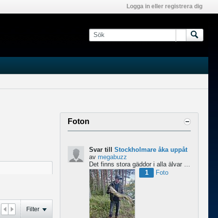
Logga in eller registrera dig
Foton
Svar till
Stockholmare åka uppåt
av
megabuzz
Det finns stora gäddor i alla älvar och sjöar uppe i Norrland skulle jag säga. har själv fiskat mycket...
1
Foto
Filter