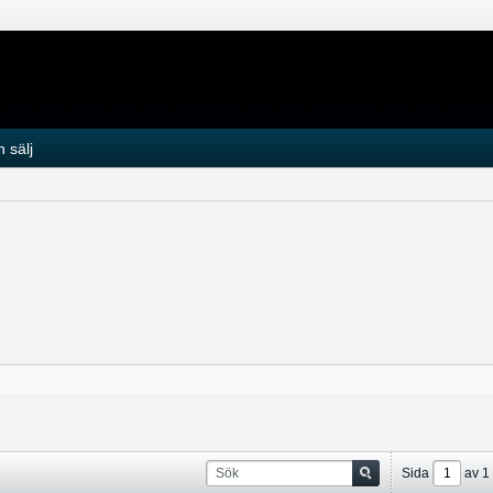
 sälj
Sida
av
1