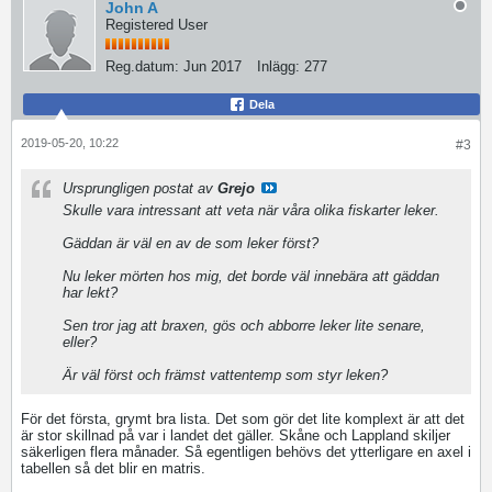
John A
Registered User
Reg.datum:
Jun 2017
Inlägg:
277
Dela
2019-05-20, 10:22
#3
Ursprungligen postat av
Grejo
Skulle vara intressant att veta när våra olika fiskarter leker.
Gäddan är väl en av de som leker först?
Nu leker mörten hos mig, det borde väl innebära att gäddan
har lekt?
Sen tror jag att braxen, gös och abborre leker lite senare,
eller?
Är väl först och främst vattentemp som styr leken?
För det första, grymt bra lista. Det som gör det lite komplext är att det
är stor skillnad på var i landet det gäller. Skåne och Lappland skiljer
säkerligen flera månader. Så egentligen behövs det ytterligare en axel i
tabellen så det blir en matris.