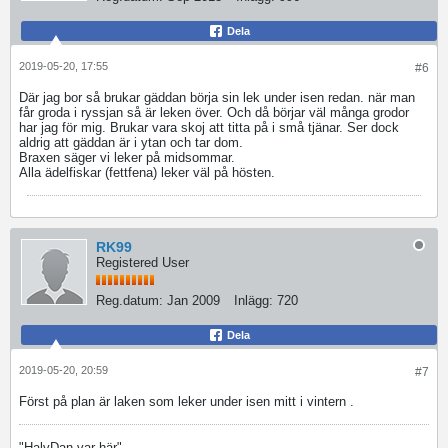
Dela
2019-05-20, 17:55
#6
Där jag bor så brukar gäddan börja sin lek under isen redan. när man
får groda i ryssjan så är leken över. Och då börjar väl många grodor
har jag för mig. Brukar vara skoj att titta på i små tjänar. Ser dock
aldrig att gäddan är i ytan och tar dom.
Braxen säger vi leker på midsommar.
Alla ädelfiskar (fettfena) leker väl på hösten.
RK99
Registered User
Reg.datum:
Jan 2009
Inlägg:
720
Dela
2019-05-20, 20:59
#7
Först på plan är laken som leker under isen mitt i vintern .
"HalvDan var här"