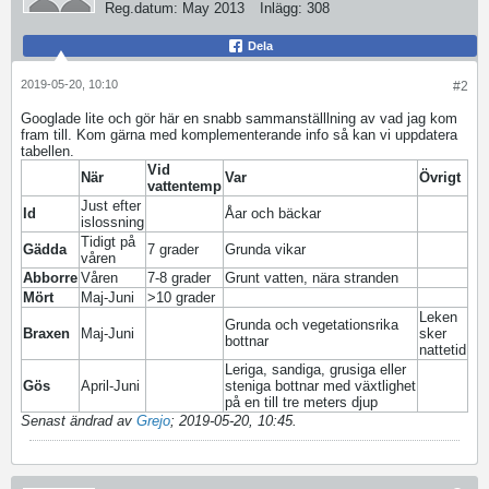
Reg.datum:
May 2013
Inlägg:
308
Dela
2019-05-20, 10:10
#2
Googlade lite och gör här en snabb sammanställlning av vad jag kom
fram till. Kom gärna med komplementerande info så kan vi uppdatera
tabellen.
Vid
När
Var
Övrigt
vattentemp
Just efter
Id
Åar och bäckar
islossning
Tidigt på
Gädda
7 grader
Grunda vikar
våren
Abborre
Våren
7-8 grader
Grunt vatten, nära stranden
Mört
Maj-Juni
>10 grader
Leken
Grunda och vegetationsrika
Braxen
Maj-Juni
sker
bottnar
nattetid
Leriga, sandiga, grusiga eller
Gös
April-Juni
steniga bottnar med växtlighet
på en till tre meters djup
Senast ändrad av
Grejo
;
2019-05-20, 10:45
.