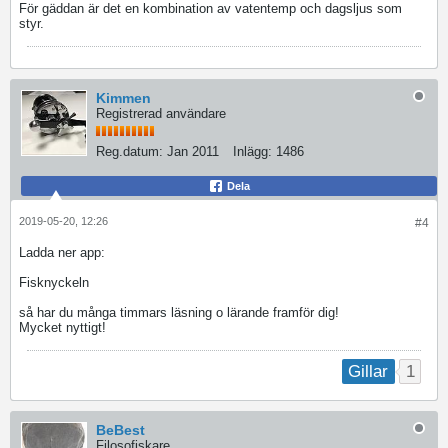
För gäddan är det en kombination av vatentemp och dagsljus som
styr.
Kimmen
Registrerad användare
Reg.datum:
Jan 2011
Inlägg:
1486
Dela
2019-05-20, 12:26
#4
Ladda ner app:
Fisknyckeln
så har du många timmars läsning o lärande framför dig!
Mycket nyttigt!
1
Gillar
BeBest
Filosofiskare