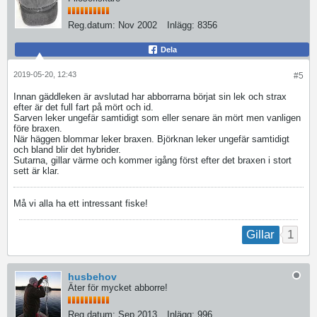
Reg.datum:
Nov 2002
Inlägg:
8356
Dela
2019-05-20, 12:43
#5
Innan gäddleken är avslutad har abborrarna börjat sin lek och strax
efter är det full fart på mört och id.
Sarven leker ungefär samtidigt som eller senare än mört men vanligen
före braxen.
När häggen blommar leker braxen. Björknan leker ungefär samtidigt
och bland blir det hybrider.
Sutarna, gillar värme och kommer igång först efter det braxen i stort
sett är klar.
Må vi alla ha ett intressant fiske!
1
Gillar
husbehov
Äter för mycket abborre!
Reg.datum:
Sep 2013
Inlägg:
996