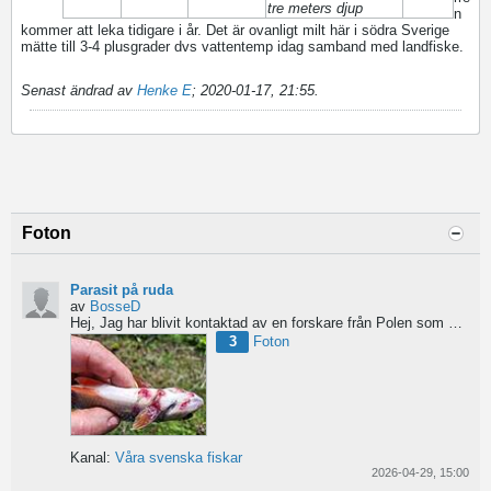
tre meters djup
n
kommer att leka tidigare i år. Det är ovanligt milt här i södra Sverige
mätte till 3-4 plusgrader dvs vattentemp idag samband med landfiske.
Senast ändrad av
Henke E
;
2020-01-17, 21:55
.
Foton
Parasit på ruda
av
BosseD
Hej,
Jag har blivit kontaktad av en forskare från Polen som är på jakt efter material av...
3
Foton
Kanal:
Våra svenska fiskar
2026-04-29, 15:00