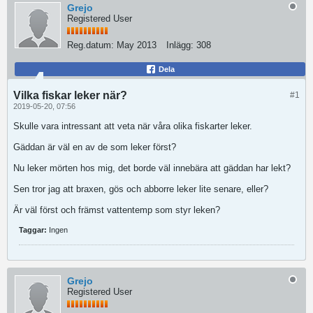
Grejo
Registered User
Reg.datum:
May 2013
Inlägg:
308
Dela
Vilka fiskar leker när?
#1
2019-05-20, 07:56
Skulle vara intressant att veta när våra olika fiskarter leker.
Gäddan är väl en av de som leker först?
Nu leker mörten hos mig, det borde väl innebära att gäddan har lekt?
Sen tror jag att braxen, gös och abborre leker lite senare, eller?
Är väl först och främst vattentemp som styr leken?
Taggar:
Ingen
Grejo
Registered User