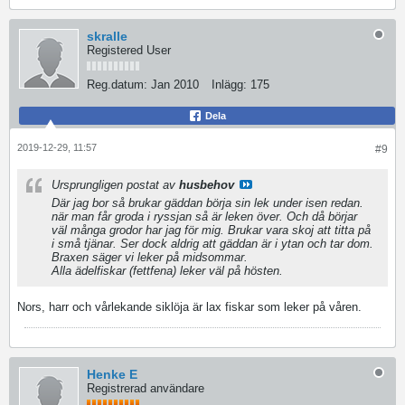
skralle
Registered User
Reg.datum:
Jan 2010
Inlägg:
175
Dela
2019-12-29, 11:57
#9
Ursprungligen postat av
husbehov
Där jag bor så brukar gäddan börja sin lek under isen redan.
när man får groda i ryssjan så är leken över. Och då börjar
väl många grodor har jag för mig. Brukar vara skoj att titta på
i små tjänar. Ser dock aldrig att gäddan är i ytan och tar dom.
Braxen säger vi leker på midsommar.
Alla ädelfiskar (fettfena) leker väl på hösten.
Nors, harr och vårlekande siklöja är lax fiskar som leker på våren.
Henke E
Registrerad användare