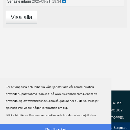
Senaste inlägg
2025-09-21, 19:34
Visa alla
För att anpassa och förbättra våra tjänster och vår kommunikation
använder Sportfiskarna ”cookies” på www.fiskesnack.com.Genom att
HJÄLP
Svenska
använda dig av www.fiskesnack.com så godkänner du detta. Vi säljer
KONTAKTA OSS
självklart inte vidare någon information om dig.
COOKIEPOLICY
Klicka här för att läsa mer om cookies och hur du tackar nej till dem.
GÅ TILL TOPPEN
Copyright ©2002 - 2021, FiskeSnack.com. Grundad 2002 av Anders Bergman.
Det är okej