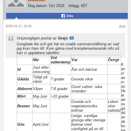
Reg.datum:
Oct 2018
Inlägg:
607
Dela
2020-01-17, 18:25
#10
Ursprungligen postat av
Grejo
Googlade lite och gör här en snabb sammanställlning av vad
jag kom fram till. Kom gärna med komplementerande info så
kan vi uppdatera tabellen.
Vid
När
Var
Övrigt
vattentemp
K
Just efter
än
Id
Åar och bäckar
islossning
sl
Tidigt på
an
Gädda
7 grader
Grunda vikar
våren
m
an
Grunt vatten, nära
Abborre
Våren
7-8 grader
får
stranden
är
Mört
Maj-Juni
>10 grader
att
Grunda och
Leken
ex
Braxen
Maj-Juni
vegetationsrika
sker
gä
bottnar
nattetid
dd
Leriga, sandiga,
an
grusiga eller steniga
ab
Gös
April-Juni
bottnar med
bo
växtlighet på en till
rre