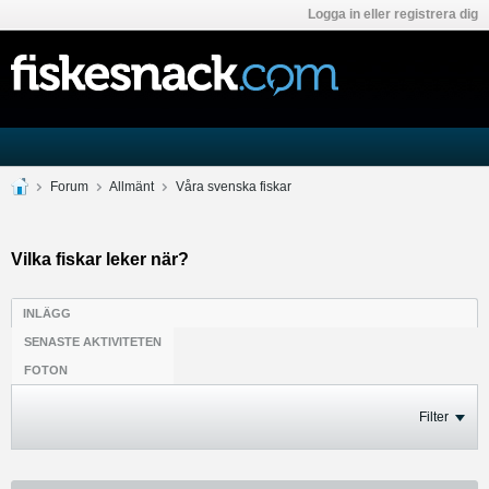
Logga in eller registrera dig
Forum
Allmänt
Våra svenska fiskar
Vilka fiskar leker när?
INLÄGG
SENASTE AKTIVITETEN
FOTON
Filter