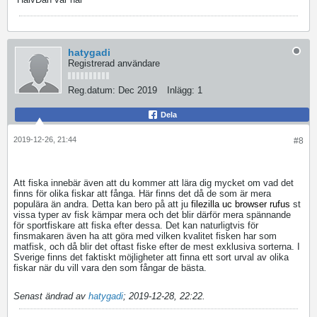
hatygadi
Registrerad användare
Reg.datum:
Dec 2019
Inlägg:
1
Dela
2019-12-26, 21:44
#8
Att fiska innebär även att du kommer att lära dig mycket om vad det
finns för olika fiskar att fånga. Här finns det då de som är mera
populära än andra. Detta kan bero på att ju
filezilla
uc browser
rufus
st
vissa typer av fisk kämpar mera och det blir därför mera spännande
för sportfiskare att fiska efter dessa. Det kan naturligtvis för
finsmakaren även ha att göra med vilken kvalitet fisken har som
matfisk, och då blir det oftast fiske efter de mest exklusiva sorterna. I
Sverige finns det faktiskt möjligheter att finna ett sort urval av olika
fiskar när du vill vara den som fångar de bästa.
Senast ändrad av
hatygadi
;
2019-12-28, 22:22
.