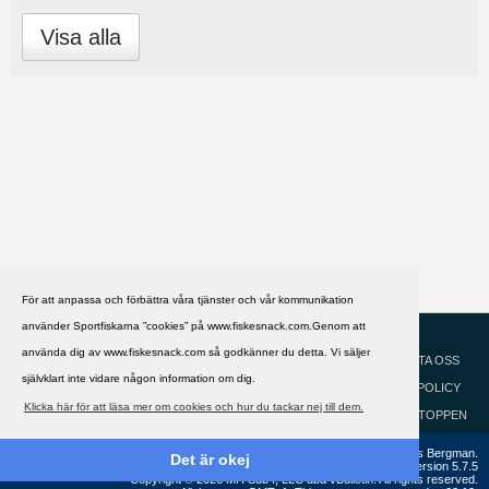
Visa alla
För att anpassa och förbättra våra tjänster och vår kommunikation
använder Sportfiskarna ”cookies” på www.fiskesnack.com.Genom att
HJÄLP
Svenska
använda dig av www.fiskesnack.com så godkänner du detta. Vi säljer
KONTAKTA OSS
självklart inte vidare någon information om dig.
COOKIEPOLICY
Klicka här för att läsa mer om cookies och hur du tackar nej till dem.
GÅ TILL TOPPEN
Copyright ©2002 - 2021, FiskeSnack.com. Grundad 2002 av Anders Bergman.
Det är okej
Powered by
vBulletin®
Version 5.7.5
Copyright © 2026 MH Sub I, LLC dba vBulletin. All rights reserved.