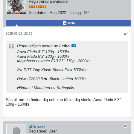
Registrerad användare
Reg.datum:
Aug 2022
Inlägg:
132
Dela
2025-03-29, 20:38
#2
Ursprungligen postat av
Letho
Aava Flada 8’1” 120g - 1500kr
Aava Flada 8’3” 180g - 1500kr
Megabass Levante F10 711 170g - 2000kr
2st DRT Tiny Klash Shock Pink 500kr/st
Daiwa Z2020 SHL Black Limited 3000kr
Hämtas i Mariefred ev Strängnäs
Säg till om du ändrar dig och kan tänka dig skicka Aava Flada 8’3”
180g - 1500kr
alfonzzz
Registered User