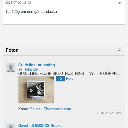
2025-07-09, 16:43
#6
Tar 120g om den går att skicka
Foton
Guideline utrustning
av
Hollander
GUIDELINE FLUGFISKEUTRUSTNING – NYTT & OÖPPNAT
Säl
5
Foton
Kanal:
Säljes - Fiskesnack.com
2026-06-02, 05:54
Gavel till 6500 CS Rocket