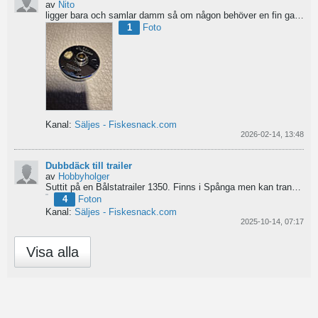
av
Nito
ligger bara och samlar damm så om någon behöver en fin gavel är det bara att hotja till, enklast på...
1
Foto
Kanal:
Säljes - Fiskesnack.com
2026-02-14, 13:48
Dubbdäck till trailer
av
Hobbyholger
Suttit på en Bålstatrailer 1350. Finns i Spånga men kan transporteras mot Linköping. 500kr
4
Foton
Kanal:
Säljes - Fiskesnack.com
2025-10-14, 07:17
Visa alla