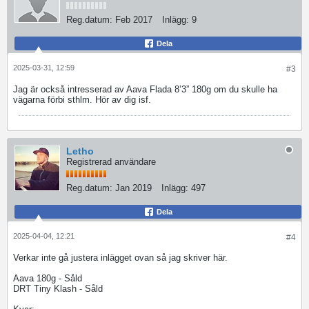
Reg.datum:
Feb 2017
Inlägg:
9
Dela
2025-03-31, 12:59
#3
Jag är också intresserad av Aava Flada 8’3” 180g om du skulle ha
vägarna förbi sthlm. Hör av dig isf.
Letho
Registrerad användare
Reg.datum:
Jan 2019
Inlägg:
497
Dela
2025-04-04, 12:21
#4
Verkar inte gå justera inlägget ovan så jag skriver här.
Aava 180g - Såld
DRT Tiny Klash - Såld