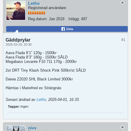
Letho
Registrerad användare
Reg.datum:
Jan 2019
Inlägg:
497
Dela
Gäddprylar
#1
2025-03-29, 20:30
Aava Flada 8’1” 120g - 1500kr
Aava Flada 8’3” 180g - 1500kr SÅLD
Megabass Levante F10 711 170g - 2000kr
2st DRT Tiny Klash Shock Pink 500kr/st SÅLD
Daiwa Z2020 SHL Black Limited 3000kr
Hämtas i Mariefred ev Strängnäs
Senast ändrad av
Letho
;
2025-04-01, 16:33
.
Taggar:
Ingen
nivv