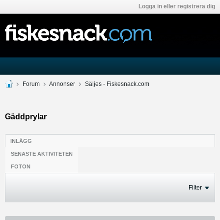
Logga in eller registrera dig
Forum
Annonser
Säljes - Fiskesnack.com
Gäddprylar
INLÄGG
SENASTE AKTIVITETEN
FOTON
Filter