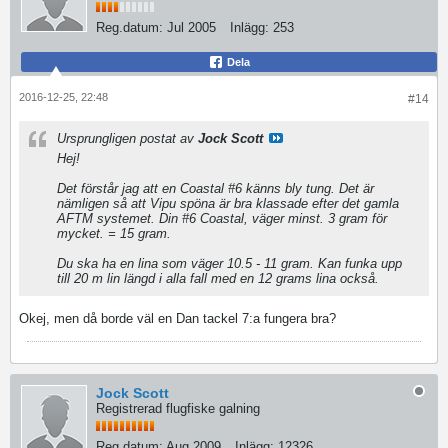
Reg.datum:
Jul 2005
Inlägg:
253
Dela
2016-12-25, 22:48
#14
Ursprungligen postat av
Jock Scott
Hej!
Det förstår jag att en Coastal #6 känns bly tung. Det är
nämligen så att Vipu spöna är bra klassade efter det gamla
AFTM systemet. Din #6 Coastal, väger minst. 3 gram för
mycket. = 15 gram.
Du ska ha en lina som väger 10.5 - 11 gram. Kan funka upp
till 20 m lin längd i alla fall med en 12 grams lina också.
Okej, men då borde väl en Dan tackel 7:a fungera bra?
Jock Scott
Registrerad flugfiske galning
Reg.datum:
Aug 2009
Inlägg:
12326