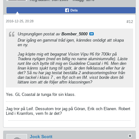
Dela
2016-12-25, 20:28
#12
Ursprungligen postat av
Bomber_5000
Drar igång en gammal tråd igen, känndes onödigt att skapa
en ny.
Jag köpte mig ett begagnat Vision Vipu #6 för 700kr på
Tradera nyligen (med en billig no name aluminiumrulle). Läste
runt lite och bytte till mig en Guideline Coastal i #6. Men den
linan känns sjukt tung till spöt, är den felklassad eller hur är
det? Så nu har jag testat beställa 2 andrasorteringslinor från
dan tackel i klass 7 , en flyt och en IM. visst borde dom bli
lättare iom att de följer aftm klassningen?
Yes. GL Coastal är tunga för sin klass.
Jag tror på Leif. Dessutom tror jag på Göran, Erik och Elanen. Robert
Lind i Kramfors, vem fn är det?
Jock Scott