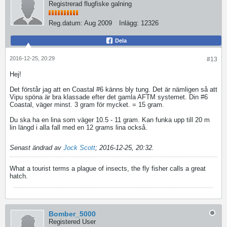
Registrerad flugfiske galning
Reg.datum:
Aug 2009
Inlägg:
12326
Dela
2016-12-25, 20:29
#13
Hej!
Det förstår jag att en Coastal #6 känns bly tung. Det är nämligen så att
Vipu spöna är bra klassade efter det gamla AFTM systemet. Din #6
Coastal, väger minst. 3 gram för mycket. = 15 gram.
Du ska ha en lina som väger 10.5 - 11 gram. Kan funka upp till 20 m
lin längd i alla fall med en 12 grams lina också.
Senast ändrad av
Jock Scott
;
2016-12-25, 20:32
.
What a tourist terms a plague of insects, the fly fisher calls a great
hatch.
Bomber_5000
Registered User