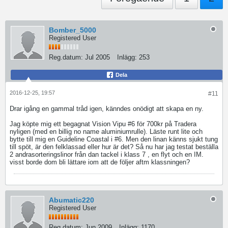
Bomber_5000
Registered User
Reg.datum:
Jul 2005
Inlägg:
253
Dela
2016-12-25, 19:57
#11
Drar igång en gammal tråd igen, känndes onödigt att skapa en ny.
Jag köpte mig ett begagnat Vision Vipu #6 för 700kr på Tradera
nyligen (med en billig no name aluminiumrulle). Läste runt lite och
bytte till mig en Guideline Coastal i #6. Men den linan känns sjukt tung
till spöt, är den felklassad eller hur är det? Så nu har jag testat beställa
2 andrasorteringslinor från dan tackel i klass 7 , en flyt och en IM.
visst borde dom bli lättare iom att de följer aftm klassningen?
Abumatic220
Registered User
Reg.datum:
Jun 2009
Inlägg:
1170