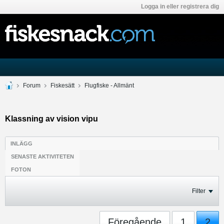
Logga in eller registrera dig
Forum
Fiskesätt
Flugfiske - Allmänt
Klassning av vision vipu
INLÄGG
SENASTE AKTIVITETEN
FOTON
Filter
Föregående
1
2