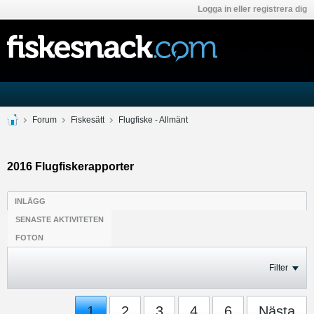
Logga in eller registrera dig
Forum
Fiskesätt
Flugfiske - Allmänt
2016 Flugfiskerapporter
INLÄGG
SENASTE AKTIVITETEN
FOTON
Filter
1
2
3
4
6
Nästa