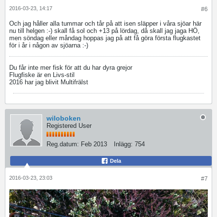
2016-03-23, 14:17
#6
Och jag håller alla tummar och tår på att isen släpper i våra sjöar här
nu till helgen :-) skall få sol och +13 på lördag, då skall jag jaga HÖ,
men söndag eller måndag hoppas jag på att få göra första flugkastet
för i år i någon av sjöarna :-)
Du får inte mer fisk för att du har dyra grejor
Flugfiske är en Livs-stil
2016 har jag blivit Multifrälst
wiloboken
Registered User
Reg.datum:
Feb 2013
Inlägg:
754
Dela
2016-03-23, 23:03
#7