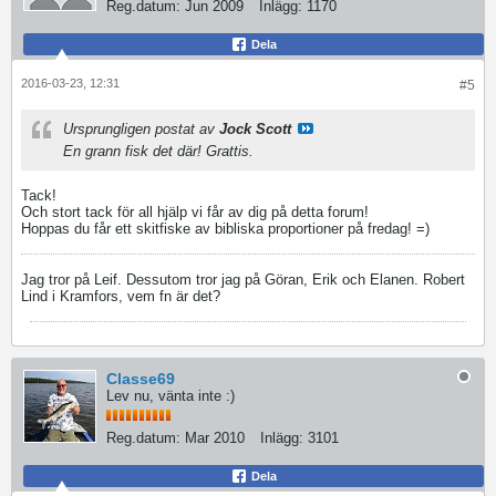
Reg.datum:
Jun 2009
Inlägg:
1170
Dela
2016-03-23, 12:31
#5
Ursprungligen postat av
Jock Scott
En grann fisk det där! Grattis.
Tack!
Och stort tack för all hjälp vi får av dig på detta forum!
Hoppas du får ett skitfiske av bibliska proportioner på fredag! =)
Jag tror på Leif. Dessutom tror jag på Göran, Erik och Elanen. Robert
Lind i Kramfors, vem fn är det?
Classe69
Lev nu, vänta inte :)
Reg.datum:
Mar 2010
Inlägg:
3101
Dela