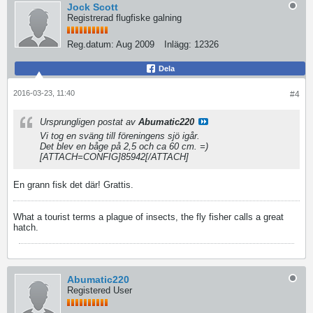
Jock Scott
Registrerad flugfiske galning
Reg.datum:
Aug 2009
Inlägg:
12326
Dela
2016-03-23, 11:40
#4
Ursprungligen postat av
Abumatic220
Vi tog en sväng till föreningens sjö igår.
Det blev en båge på 2,5 och ca 60 cm. =)
[ATTACH=CONFIG]85942[/ATTACH]
En grann fisk det där! Grattis.
What a tourist terms a plague of insects, the fly fisher calls a great
hatch.
Abumatic220
Registered User