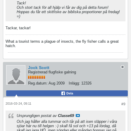
Tack!
Och stort tack för all hjälp vi får av dig på detta forum!
Hoppas du får ett skitfiske av bibliska proportioner på fredag!
=)
Tackar, tackar!
What a tourist terms a plague of insects, the fly fisher calls a great
hatch.
Jock Scott
Registrerad flugfiske galning
Reg.datum:
Aug 2009
Inlägg:
12326
Dela
2016-03-24, 09:11
#9
Ursprungligen postat av
Classe69
Och jag håller alla tummar och tår på att isen släpper i våra
sjöar här nu till helgen :-) skall få sol och +13 på lördag, då
skall jag jaga HÖ, men söndag eller måndag hoppas jag på