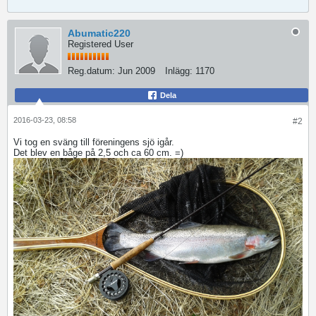
Abumatic220
Registered User
Reg.datum:
Jun 2009
Inlägg:
1170
Dela
2016-03-23, 08:58
#2
Vi tog en sväng till föreningens sjö igår.
Det blev en båge på 2,5 och ca 60 cm. =)