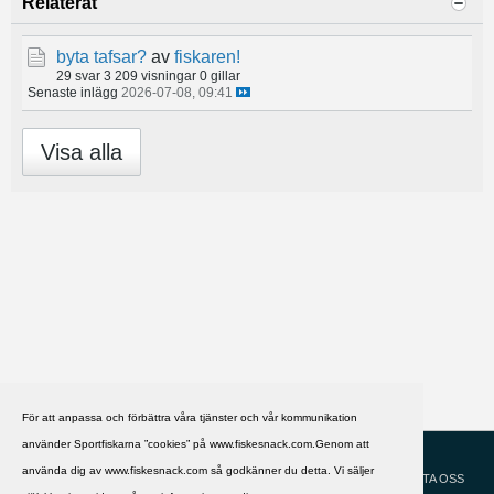
Relaterat
byta tafsar?
av
fiskaren!
29 svar
3 209 visningar
0 gillar
Senaste inlägg
2026-07-08, 09:41
Visa alla
För att anpassa och förbättra våra tjänster och vår kommunikation
använder Sportfiskarna ”cookies” på www.fiskesnack.com.Genom att
HJÄLP
Svenska
använda dig av www.fiskesnack.com så godkänner du detta. Vi säljer
KONTAKTA OSS