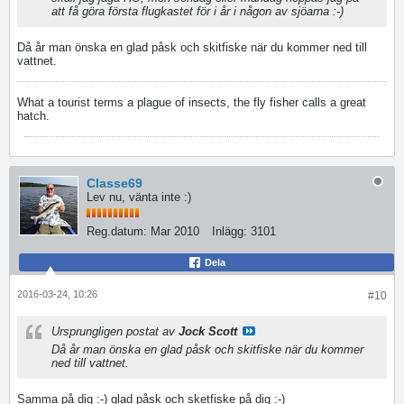
att få göra första flugkastet för i år i någon av sjöarna :-)
Då år man önska en glad påsk och skitfiske när du kommer ned till
vattnet.
What a tourist terms a plague of insects, the fly fisher calls a great
hatch.
Classe69
Lev nu, vänta inte :)
Reg.datum:
Mar 2010
Inlägg:
3101
Dela
2016-03-24, 10:26
#10
Ursprungligen postat av
Jock Scott
Då år man önska en glad påsk och skitfiske när du kommer
ned till vattnet.
Samma på dig :-) glad påsk och sketfiske på dig :-)