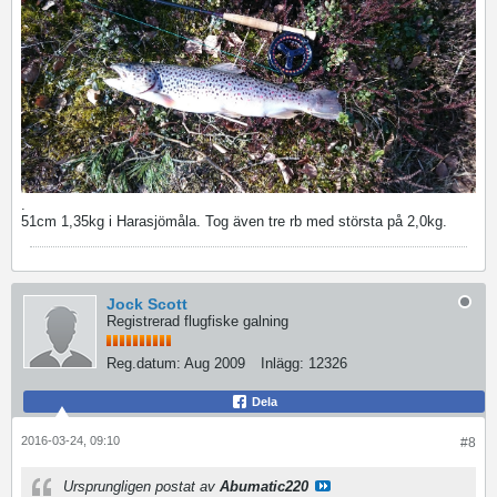
.
51cm 1,35kg i Harasjömåla. Tog även tre rb med största på 2,0kg.
Jock Scott
Registrerad flugfiske galning
Reg.datum:
Aug 2009
Inlägg:
12326
Dela
2016-03-24, 09:10
#8
Ursprungligen postat av
Abumatic220