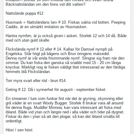
Bäcknattsländan om den finns vid ditt vatten?
Nattslände puppa #12
Husmask = Nattsländans larv # 10. Fiskas sakta vid botten. Peeping
Caddis, är en utmärkt imitation av Husmasken.
Haröra nymfen, är ju också given i asken. Storlek 12 och 14 då. Både
med och utan guld skalle.
Flickslända nymf # 12 eller # 14. Kallas för Damsel nymph på
Engelska. Står högt på bågens och Brun öringens matsedel.
Denna nymf är vår enda frisimmande nymf. Slingrar sig fram när den
simmar. Du kan fiska den ganska så snabbt med 15 - 20 cm långa
knyckar. Märkligt nog är fisken väldigt litet intresserad av den färdiga
himmels blå Flicksländan.
.
Torr myra svart eller röd - brun #14.
Geting # 12. Då i synnerhet för augusti - september fisket.
En streamer / lure som funkar fint när det är gryning, skymning eller
grå väder är en svart Wooly Bugger. Storlek 8 brukar vara all around
för denna fluga. Muddler Minnow, kan vara intressant att fiska med
ibland. Både vid ytan och längre ned i alla väder och tider på dygnet.
Fiskar du den i ytan så att den plogar, så kan det ibland smälla till
ordentligt.
Höst / sen höst: