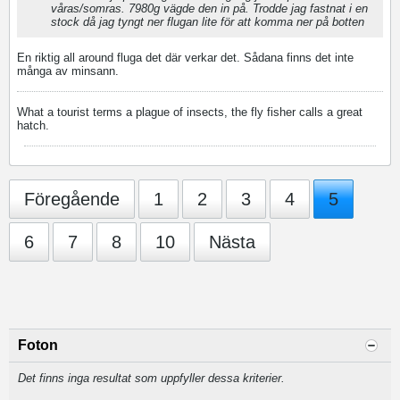
våras/somras. 7980g vägde den in på. Trodde jag fastnat i en
stock då jag tyngt ner flugan lite för att komma ner på botten
En riktig all around fluga det där verkar det. Sådana finns det inte
många av minsann.
What a tourist terms a plague of insects, the fly fisher calls a great
hatch.
Föregående
1
2
3
4
5
6
7
8
10
Nästa
Foton
Det finns inga resultat som uppfyller dessa kriterier.