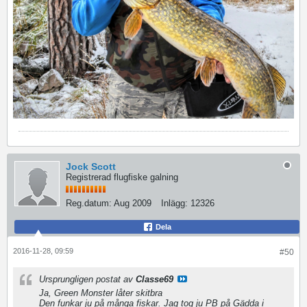
Jock Scott
Registrerad flugfiske galning
Reg.datum:
Aug 2009
Inlägg:
12326
Dela
2016-11-28, 09:59
#50
Ursprungligen postat av
Classe69
Ja, Green Monster låter skitbra
Den funkar ju på många fiskar. Jag tog ju PB på Gädda i