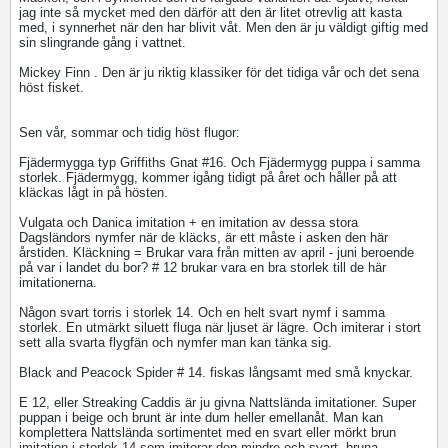
jag inte så mycket med den därför att den är litet otrevlig att kasta
med, i synnerhet när den har blivit våt. Men den är ju väldigt giftig med
sin slingrande gång i vattnet.
Mickey Finn . Den är ju riktig klassiker för det tidiga vår och det sena
höst fisket.
Sen vår, sommar och tidig höst flugor:
Fjädermygga typ Griffiths Gnat #16. Och Fjädermygg puppa i samma
storlek. Fjädermygg, kommer igång tidigt på året och håller på att
kläckas lågt in på hösten.
Vulgata och Danica imitation + en imitation av dessa stora
Dagsländors nymfer när de kläcks, är ett måste i asken den här
årstiden. Kläckning = Brukar vara från mitten av april - juni beroende
på var i landet du bor? # 12 brukar vara en bra storlek till de här
imitationerna.
Någon svart torris i storlek 14. Och en helt svart nymf i samma
storlek. En utmärkt siluett fluga när ljuset är lägre. Och imiterar i stort
sett alla svarta flygfän och nymfer man kan tänka sig.
Black and Peacock Spider # 14. fiskas långsamt med små knyckar.
E 12, eller Streaking Caddis är ju givna Nattslända imitationer. Super
puppan i beige och brunt är inte dum heller emellanåt. Man kan
komplettera Nattslända sortimentet med en svart eller mörkt brun
imitation i storlek 14 som imiterar den mindre och svart- bruna