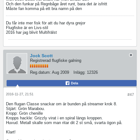
Och den funkar på Regnbåge året runt, bara det är isfritt
Måste fan komma på ett bra namn på den
Du får inte mer fisk för att du har dyra grejor
Flugfiske är en Livs-stil
2016 har jag blivit Multifrälst
Jock Scott
Registrerad flugfiske galning
Reg.datum:
Aug 2009
Inlägg:
12326
Dela
2016-11-27, 21:51
#47
Den flugan Classe snackar om är bunden på streamer krok 8.
Stjärt: Grön Marabou.
Kropp: Grön chenille
Kropps hackle: Grizzly virat i en spiral längs kroppen.
Huvud. Metall skalle som man ritar dit 2 st små, svarta ögon på.
Klart!