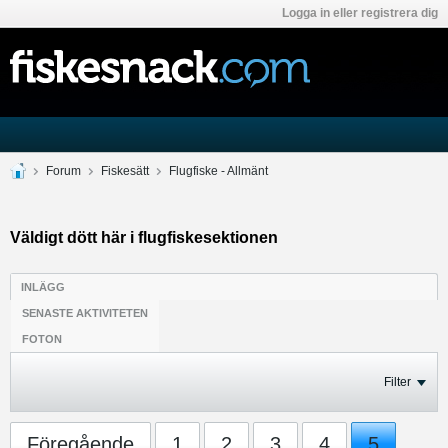
Logga in eller registrera dig
Forum
Fiskesätt
Flugfiske - Allmänt
Väldigt dött här i flugfiskesektionen
INLÄGG
SENASTE AKTIVITETEN
FOTON
Filter
Föregående
1
2
3
4
5