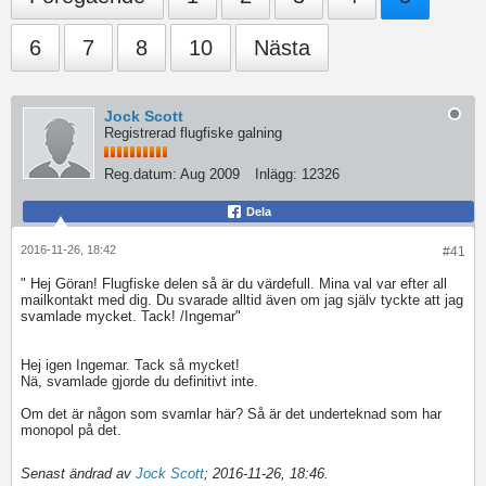
6
7
8
10
Nästa
Jock Scott
Registrerad flugfiske galning
Reg.datum:
Aug 2009
Inlägg:
12326
Dela
2016-11-26, 18:42
#41
" Hej Göran! Flugfiske delen så är du värdefull. Mina val var efter all
mailkontakt med dig. Du svarade alltid även om jag själv tyckte att jag
svamlade mycket. Tack! /Ingemar"
Hej igen Ingemar. Tack så mycket!
Nä, svamlade gjorde du definitivt inte.
Om det är någon som svamlar här? Så är det underteknad som har
monopol på det.
Senast ändrad av
Jock Scott
;
2016-11-26, 18:46
.