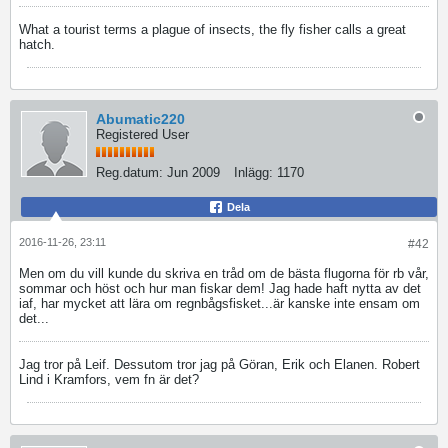
What a tourist terms a plague of insects, the fly fisher calls a great
hatch.
Abumatic220
Registered User
Reg.datum:
Jun 2009
Inlägg:
1170
Dela
2016-11-26, 23:11
#42
Men om du vill kunde du skriva en tråd om de bästa flugorna för rb vår,
sommar och höst och hur man fiskar dem! Jag hade haft nytta av det
iaf, har mycket att lära om regnbågsfisket...är kanske inte ensam om
det...
Jag tror på Leif. Dessutom tror jag på Göran, Erik och Elanen. Robert
Lind i Kramfors, vem fn är det?