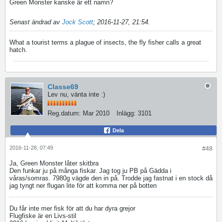
Green Monster kanske är ett namn?
Senast ändrad av
Jock Scott
;
2016-11-27, 21:54
.
What a tourist terms a plague of insects, the fly fisher calls a great
hatch.
Classe69
Lev nu, vänta inte :)
Reg.datum:
Mar 2010
Inlägg:
3101
Dela
2016-11-28, 07:49
#48
Ja, Green Monster låter skitbra
Den funkar ju på många fiskar. Jag tog ju PB på Gädda i
våras/somras. 7980g vägde den in på. Trodde jag fastnat i en stock då
jag tyngt ner flugan lite för att komma ner på botten
Du får inte mer fisk för att du har dyra grejor
Flugfiske är en Livs-stil