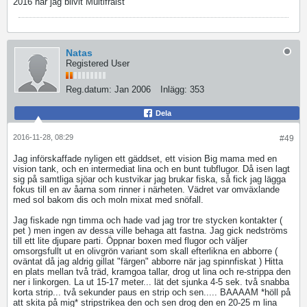
2016 har jag blivit Multifrälst
Natas
Registered User
Reg.datum:
Jan 2006
Inlägg:
353
Dela
2016-11-28, 08:29
#49
Jag införskaffade nyligen ett gäddset, ett vision Big mama med en
vision tank, och en intermediat lina och en bunt tubflugor. Då isen lagt
sig på samtliga sjöar och kustvikar jag brukar fiska, så fick jag lägga
fokus till en av åarna som rinner i närheten. Vädret var omväxlande
med sol bakom dis och moln mixat med snöfall.
Jag fiskade ngn timma och hade vad jag tror tre stycken kontakter (
pet ) men ingen av dessa ville behaga att fastna. Jag gick nedströms
till ett lite djupare parti. Öppnar boxen med flugor och väljer
omsorgsfullt ut en olivgrön variant som skall efterlikna en abborre (
oväntat då jag aldrig gillat "färgen" abborre när jag spinnfiskat ) Hitta
en plats mellan två träd, kramgoa tallar, drog ut lina och re-strippa den
ner i linkorgen. La ut 15-17 meter... lät det sjunka 4-5 sek. två snabba
korta strip... två sekunder paus en strip och sen..... BAAAAM *höll på
att skita på mig* stripstrikea den och sen drog den en 20-25 m lina