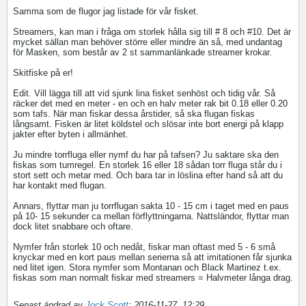
Samma som de flugor jag listade för vår fisket.
Streamers, kan man i fråga om storlek hålla sig till # 8 och #10. Det är
mycket sällan man behöver större eller mindre än så, med undantag
för Masken, som består av 2 st sammanlänkade streamer krokar.
Skitfiske på er!
Edit. Vill lägga till att vid sjunk lina fisket senhöst och tidig vår. Så
räcker det med en meter - en och en halv meter rak bit 0.18 eller 0.20
som tafs. När man fiskar dessa årstider, så ska flugan fiskas
långsamt. Fisken är litet köldstel och slösar inte bort energi på klapp
jakter efter byten i allmänhet.
Ju mindre torrfluga eller nymf du har på tafsen? Ju saktare ska den
fiskas som tumregel. En storlek 16 eller 18 sådan torr fluga står du i
stort sett och metar med. Och bara tar in löslina efter hand så att du
har kontakt med flugan.
Annars, flyttar man ju torrflugan sakta 10 - 15 cm i taget med en paus
på 10- 15 sekunder ca mellan förflyttningarna. Nattsländor, flyttar man
dock litet snabbare och oftare.
Nymfer från storlek 10 och nedåt, fiskar man oftast med 5 - 6 små
knyckar med en kort paus mellan serierna så att imitationen får sjunka
ned litet igen. Stora nymfer som Montanan och Black Martinez t.ex.
fiskas som man normalt fiskar med streamers = Halvmeter långa drag.
Senast ändrad av
Jock Scott
;
2016-11-27, 12:29
.