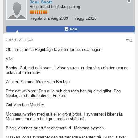
Jock Scott
Registrerad flugfiske galning
Reg.datum:
Aug 2009
Inlägg:
12326
Dela
2016-11-27, 11:39
#43
Ok. här är mina Regnbåge favoriter för hela säsongen:
Vår:
Booby: Gul, röd och svart. I vissa vatten, är den vita och den orange
också ett alternativ.
Zonker: Samma färger som Boobyn.
Fritz cat whisker.: Den gula och den rosa har jag alltid gillat. Dog
Nobler, är ett alternativ till Fritzen.
Gul Marabou Muddler.
Montana nymfen med gult eller grönt bröst. I synnerhet Hökensås
Montanan med sin fluffiga marabou stjärt då.
Black Martinez är ett fint alternativ till Montana nymfen.
Masken, och i synnerhet den tre färgade varianten då. Självt, fiskar