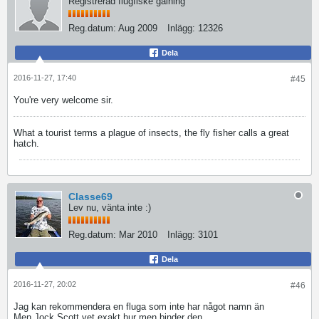
Registrerad flugfiske galning
Reg.datum:
Aug 2009
Inlägg:
12326
Dela
2016-11-27, 17:40
#45
You're very welcome sir.
What a tourist terms a plague of insects, the fly fisher calls a great
hatch.
Classe69
Lev nu, vänta inte :)
Reg.datum:
Mar 2010
Inlägg:
3101
Dela
2016-11-27, 20:02
#46
Jag kan rekommendera en fluga som inte har något namn än
Men Jock Scott vet exakt hur men binder den