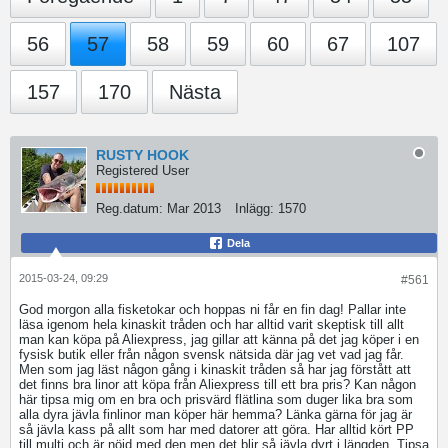
56
57
58
59
60
67
107
157
170
Nästa
RUSTY HOOK
Registered User
Reg.datum:
Mar 2013
Inlägg:
1570
Dela
2015-03-24, 09:29
#561
God morgon alla fisketokar och hoppas ni får en fin dag! Pallar inte
läsa igenom hela kinaskit tråden och har alltid varit skeptisk till allt
man kan köpa på Aliexpress, jag gillar att känna på det jag köper i en
fysisk butik eller från någon svensk nätsida där jag vet vad jag får.
Men som jag läst någon gång i kinaskit tråden så har jag förstått att
det finns bra linor att köpa från Aliexpress till ett bra pris? Kan någon
här tipsa mig om en bra och prisvärd flätlina som duger lika bra som
alla dyra jävla finlinor man köper här hemma? Länka gärna för jag är
så jävla kass på allt som har med datorer att göra. Har alltid kört PP
till multi och är nöjd med den men det blir så jävla dyrt i längden. Tipsa