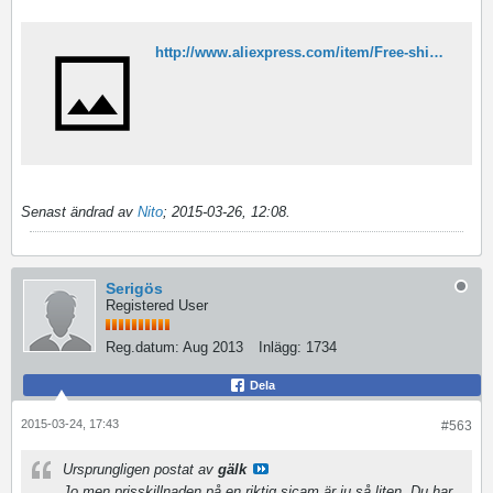
http://www.aliexpress.com/item/Free-shipping-50lb-1000m-8-strand-PE-braided-fishing-line-fishing-thread-yellow-color/1831182536.html
Senast ändrad av
Nito
;
2015-03-26, 12:08
.
Serigös
Registered User
Reg.datum:
Aug 2013
Inlägg:
1734
Dela
2015-03-24, 17:43
#563
Ursprungligen postat av
gälk
Jo men prisskillnaden på en riktig sjcam är ju så liten. Du har