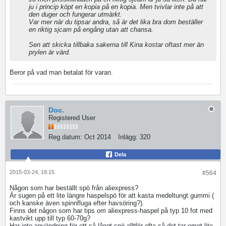
ju i princip köpt en kopia på en kopia. Men tvivlar inte på att
den duger och fungerar utmärkt.
Var mer när du tipsar andra, så är det lika bra dom beställer
en riktig sjcam på engång utan att chansa.
Sen att skicka tillbaka sakerna till Kina kostar oftast mer än
prylen är värd.
Beror på vad man betalat för varan.
Doc.
Registered User
Reg.datum:
Oct 2014
Inlägg:
320
Dela
2015-03-24, 18:15
#564
Någon som har beställt spö från aliexpress?
Är sugen på ett lite längre haspelspö för att kasta medeltungt gummi (
och kanske även spinnfluga efter havsöring?).
Finns det någon som har tips om aliexpress-haspel på typ 10 fot med
kastvikt upp till typ 60-70g?
Har inte användning för ett så långt spö alltför ofta så det tar emot lite