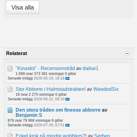
Visa alla
Relaterat
"Kinaskit" - Recensionstråd
av
daikai1
1 690 svar
373 381 visningar
0 gillar
Senaste inlägg
2026-05-19, 18:19
Stor Abborre i Halmstadstrakten!
av
WeededSix
16 svar
2 275 visningar
0 gillar
Senaste inlägg
2026-06-22, 06:33
Den stora tråden om finesse abborre
av
Benjamin S
876 svar
79 968 visningar
6 gillar
Senaste inlägg
2026-07-29, 07:51
Enkel krok på mindre wobblers?!
av
Serben_