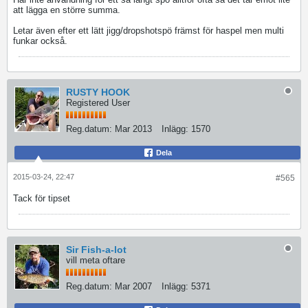
att lägga en större summa.
Letar även efter ett lätt jigg/dropshotspö främst för haspel men multi
funkar också.
RUSTY HOOK
Registered User
Reg.datum:
Mar 2013
Inlägg:
1570
Dela
2015-03-24, 22:47
#565
Tack för tipset
Sir Fish-a-lot
vill meta oftare
Reg.datum:
Mar 2007
Inlägg:
5371