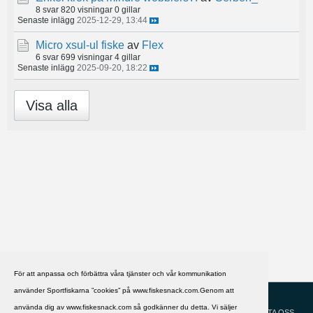
8 svar
820 visningar
0 gillar
Senaste inlägg
2025-12-29, 13:44
Micro xsul-ul fiske
av
Flex
6 svar
699 visningar
4 gillar
Senaste inlägg
2025-09-20, 18:22
Visa alla
För att anpassa och förbättra våra tjänster och vår kommunikation
använder Sportfiskarna ”cookies” på www.fiskesnack.com.Genom att
HJÄLP
Svenska
använda dig av www.fiskesnack.com så godkänner du detta. Vi säljer
KONTAKTA OSS