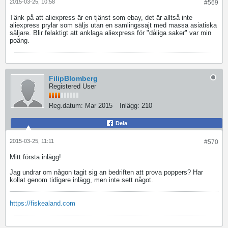
2015-03-25, 10:58
#569
Tänk på att aliexpress är en tjänst som ebay, det är alltså inte
aliexpress prylar som säljs utan en samlingssajt med massa asiatiska
säljare. Blir felaktigt att anklaga aliexpress för "dåliga saker" var min
poäng.
FilipBlomberg
Registered User
Reg.datum:
Mar 2015
Inlägg:
210
Dela
2015-03-25, 11:11
#570
Mitt första inlägg!
Jag undrar om någon tagit sig an bedriften att prova poppers? Har
kollat genom tidigare inlägg, men inte sett något.
https://fiskealand.com