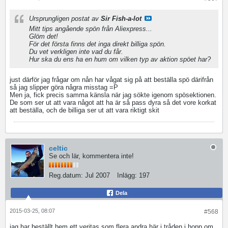
Ursprungligen postat av
Sir Fish-a-lot
Mitt tips angående spön från Aliexpress...
Glöm det!
För det första finns det inga direkt billiga spön.
Du vet verkligen inte vad du får.
Hur ska du ens ha en hum om vilken typ av aktion spöet har?
just därför jag frågar om nån har vågat sig på att beställa spö därifrån
så jag slipper göra några misstag =P
Men ja, fick precis samma känsla när jag sökte igenom spösektionen.
De som ser ut att vara något att ha är så pass dyra så det vore korkat
att beställa, och de billiga ser ut att vara riktigt skit
celtic
Se och lär, kommentera inte!
Reg.datum:
Jul 2007
Inlägg:
197
Dela
2015-03-25, 08:07
#568
jag har beställt hem ett veritas som flera andra här i tråden i hopp om