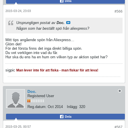
Dela
2015-03-24, 23:03
#566
Ursprungligen postat av
Doc.
Någon som har beställt spö från aliexpress?
Mitt tips angående spön från Aliexpress...
Glöm det!
För det första finns det inga direkt billiga spön.
Du vet verkligen inte vad du får.
Hur ska du ens ha en hum om vilken typ av aktion spöet har?
sigpic
Man lever inte för att fiska - man fiskar för att leva!
Doc.
Registered User
Reg.datum:
Oct 2014
Inlägg:
320
Dela
2015-03-25, 00:57
#567