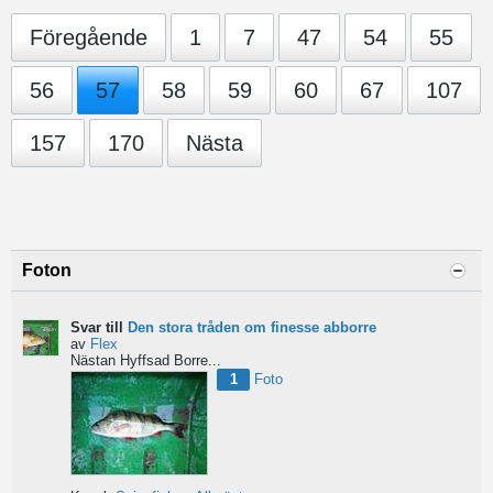
Föregående
1
7
47
54
55
56
57
58
59
60
67
107
157
170
Nästa
Foton
Svar till
Den stora tråden om finesse abborre
av
Flex
Nästan Hyffsad Borre...
1
Foto