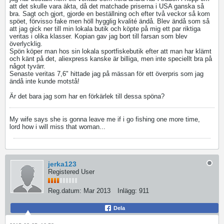
att det skulle vara äkta, då det matchade priserna i USA ganska så
bra. Sagt och gjort, gjorde en beställning och efter två veckor så kom
spöet, förvisso fake men höll hygglig kvalité ändå. Blev ändå som så
att jag gick ner till min lokala butik och köpte på mig ett par riktiga
veritas i olika klasser. Kopian gav jag bort till farsan som blev
överlycklig.
Spön köper man hos sin lokala sportfiskebutik efter att man har klämt
och känt på det, aliexpress kanske är billiga, men inte speciellt bra på
något tyvärr.
Senaste veritas 7,6" hittade jag på mässan för ett överpris som jag
ändå inte kunde motstå!
Är det bara jag som har en förkärlek till dessa spöna?
My wife says she is gonna leave me if i go fishing one more time,
lord how i will miss that woman...
jerka123
Registered User
Reg.datum:
Mar 2013
Inlägg:
911
Dela