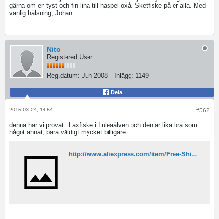
gärna om en tyst och fin lina till haspel oxå. Sketfiske på er alla. Med
vänlig hälsning, Johan
Nito
Registered User
Reg.datum:
Jun 2008
Inlägg:
1149
Dela
2015-03-24, 14:54
#562
denna har vi provat i Laxfiske i Luleåälven och den är lika bra som
något annat, bara väldigt mycket billigare:
http://www.aliexpress.com/item/Free-Shipping-1PCS-300M-GREEN-PE-BRAID-FISHING-LINE-Braided-wire-28LB-140LB-A-Fishing-Tackle/596132553.html