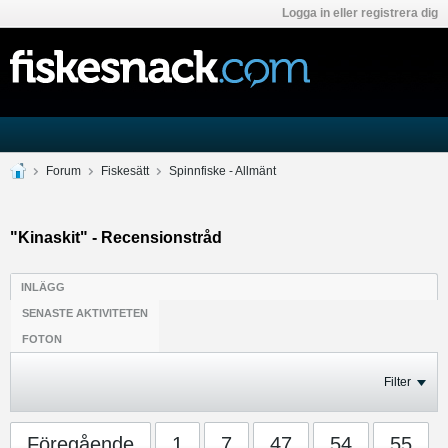
Logga in eller registrera dig
Forum
Fiskesätt
Spinnfiske - Allmänt
"Kinaskit" - Recensionstråd
INLÄGG
SENASTE AKTIVITETEN
FOTON
Filter
Föregående
1
7
47
54
55