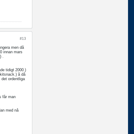
#13
fungera men då
20 innan mars
) .
de tidigt 2000.)
kitsnack.) å då
l det ordentliga
s får man
edan med nå