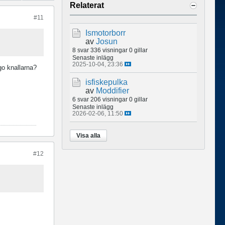
Relaterat
#11
Ismotorborr
av
Josun
8 svar
336 visningar
0 gillar
Senaste inlägg
2025-10-04, 23:36
go knallarna?
isfiskepulka
av
Moddifier
6 svar
206 visningar
0 gillar
Senaste inlägg
2026-02-06, 11:50
Visa alla
#12