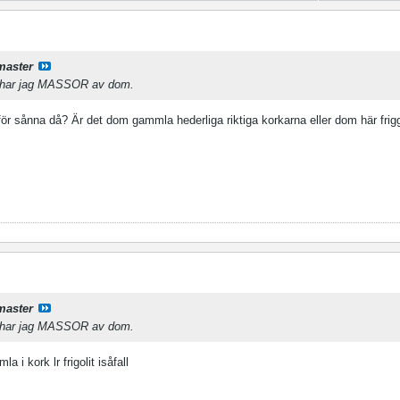
master
å har jag MASSOR av dom.
 för sånna då? Är det dom gammla hederliga riktiga korkarna eller dom här frig
master
å har jag MASSOR av dom.
 i kork lr frigolit isåfall