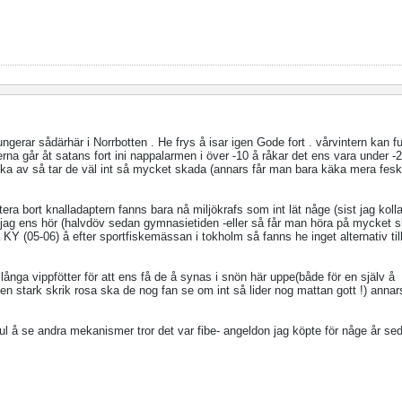
gerar sådärhär i Norrbotten . He frys å isar igen Gode fort . vårvintern kan 
rna går åt satans fort ini nappalarmen i över -10 å råkar det ens vara under -
ka av så tar de väl int så mycket skada (annars får man bara käka mera fesk
era bort knalladaptern fanns bara nå miljökrafs som int lät någe (sist jag kolla
 jag ens hör (halvdöv sedan gymnasietiden -eller så får man höra på mycket s
å KY (05-06) å efter sportfiskemässan i tokholm så fanns he inget alternativ til
långa vippfötter för att ens få de å synas i snön här uppe(både för en själv å
n stark skrik rosa ska de nog fan se om int så lider nog mattan gott !) annar
ul å se andra mekanismer tror det var fibe- angeldon jag köpte för någe år s