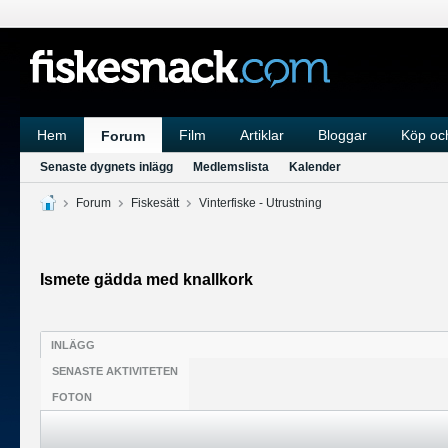
Hem
Film
Artiklar
Bloggar
Köp och
Forum
Senaste dygnets inlägg
Medlemslista
Kalender
Forum
Fiskesätt
Vinterfiske - Utrustning
Ismete gädda med knallkork
INLÄGG
SENASTE AKTIVITETEN
FOTON