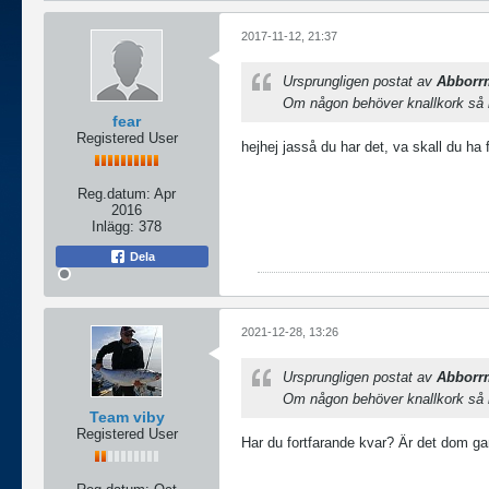
2017-11-12, 21:37
Ursprungligen postat av
Abborr
Om någon behöver knallkork s
fear
Registered User
hejhej jasså du har det, va skall du ha
Reg.datum:
Apr
2016
Inlägg:
378
Dela
2021-12-28, 13:26
Ursprungligen postat av
Abborr
Om någon behöver knallkork s
Team viby
Registered User
Har du fortfarande kvar? Är det dom gamla