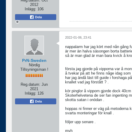
Reg.datum:
Oct
2012
Inlägg:
106
Dela
2022-01-06, 23:41
nappalarm har jag kört med nån gång fun
är mer än halva säsongen borta batterie
så är man glad är man bara kvick å kro
PrN-Sweden
Nördig
första jag gjorde på vipporna var å mont
Tillsyningsman !
å tvekar på att he finns någe idag som
har jag ändå läst till guide i forshaga p
knallet vad jag förstått ? .
Reg.datum:
Jun
2021
kör pinglor å vipporn gjorde dock 40cm 
Inlägg:
126
Skoterhelvetena de ser fan ingenting me
skotta satan i onödan .
Dela
hoppas ni finner er väg på metoderna k
svarta monteringar för knall .
följer upp senare .
mvh