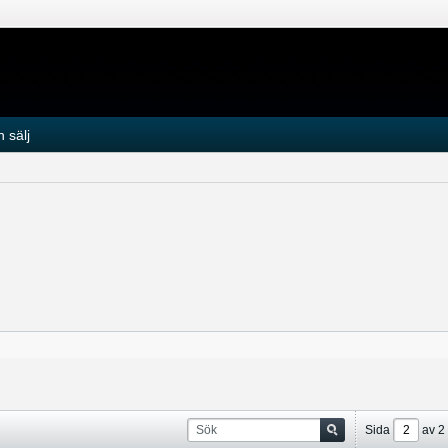
 sälj
Sida
av
2