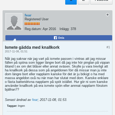
fear
Registered User
Reg.datum:
Apr 2016
Inlägg:
378
Dela
Ismete gädda med knallkork
#1
2017-11-08, 01:51
Nåt jag saknar när jag vart på ismete passen i vintras att jag missar
fällen på spöna som ligger längre bort då jag inte hör pinglan på vippan
ibland t.ex om det blåser eller annat oväsen. Skulle ju vara trevligt att
ha knallkork på dessa som på angeldonen förr då missar man ju inte
dom längre bort eller napplarm kanske för det är ju bökigt o ha med
massa angeldon oxå nu när man har slutat med dom. Kanske enklare
o fästa batteridrivna napplarm på spöt istället. Hur gör ni som kanske
använder knallkork på era ismete spön eller annnat napplarm förutom
bjällran??
Senast ändrad av
fear
;
2017-11-08, 01:53
.
Taggar:
Ingen