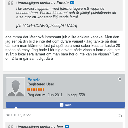
Ursprungligen postat av
Fonzie
Har använt napplarm med fjärrmottagare istf vippa de
senaste åren. Funkar klockrent och är jäkligt pulshöjande att
rusa mot ett konstant illtjutande larm!
[ATTACH=CONFIG]97555[/ATTACH]
aha mmm det låter oxå intressant juh o lite enklare kanske. Men den
jag ser på din bild e inte det dom dyrare variant? Jag tänkte på dom
där som man klämmer fast på spöt bara små saker kosstar kaske 20
spänn på ebay. Jag hade i för sig använt både vippa o larm e det inte
svårt o lokalisera larmet om man bara hör o inte kan se vippan? T.ex
om 2 larm går samtidigt dårå
Fonzie
Registered User
Reg.datum:
Jun 2011
Inlägg:
558
Dela
2017-11-12, 00:22
#9
Ursprungligen postat av
fear