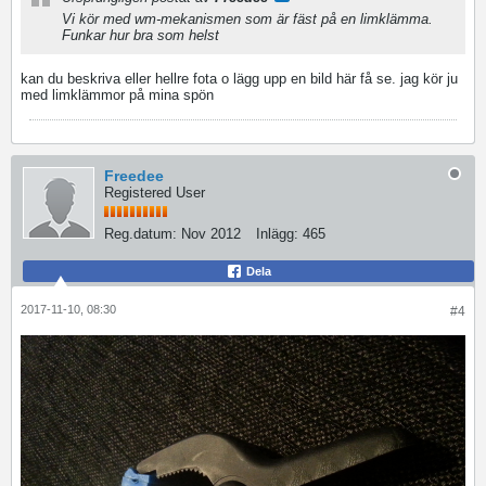
Vi kör med wm-mekanismen som är fäst på en limklämma.
Funkar hur bra som helst
kan du beskriva eller hellre fota o lägg upp en bild här få se. jag kör ju
med limklämmor på mina spön
Freedee
Registered User
Reg.datum:
Nov 2012
Inlägg:
465
Dela
2017-11-10, 08:30
#4