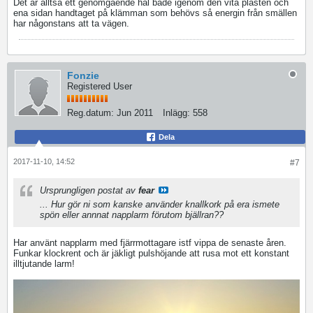
Det är alltså ett genomgående hål både igenom den vita plasten och
ena sidan handtaget på klämman som behövs så energin från smällen
har någonstans att ta vägen.
Fonzie
Registered User
Reg.datum:
Jun 2011
Inlägg:
558
Dela
2017-11-10, 14:52
#7
Ursprungligen postat av
fear
... Hur gör ni som kanske använder knallkork på era ismete
spön eller annnat napplarm förutom bjällran??
Har använt napplarm med fjärrmottagare istf vippa de senaste åren.
Funkar klockrent och är jäkligt pulshöjande att rusa mot ett konstant
illtjutande larm!