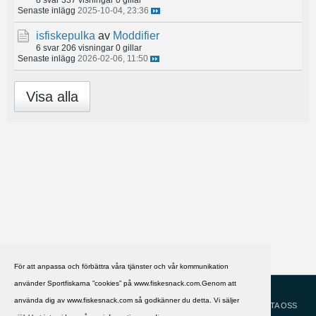
Senaste inlägg
2025-10-04, 23:36
isfiskepulka
av
Moddifier
6 svar
206 visningar
0 gillar
Senaste inlägg
2026-02-06, 11:50
Visa alla
För att anpassa och förbättra våra tjänster och vår kommunikation
använder Sportfiskarna ”cookies” på www.fiskesnack.com.Genom att
HJÄLP
Svenska
använda dig av www.fiskesnack.com så godkänner du detta. Vi säljer
KONTAKTA OSS