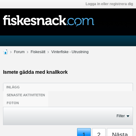
Logga in eller registrera dig
Forum
Fiskesätt
Vinterfiske - Utrustning
Ismete gädda med knallkork
INLÄGG
SENASTE AKTIVITETEN
FOTON
Filter
1
2
Nästa