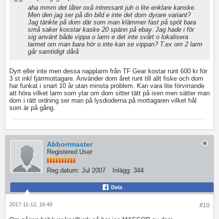
aha mmm det låter oxå intressant juh o lite enklare kanske.
Men den jag ser på din bild e inte det dom dyrare variant?
Jag tänkte på dom där som man klämmer fast på spöt bara
små saker kosstar kaske 20 spänn på ebay. Jag hade i för
sig använt både vippa o larm e det inte svårt o lokalisera
larmet om man bara hör o inte kan se vippan? T.ex om 2 larm
går samtidigt dårå
Dyrt eller inte men dessa napplarm från TF Gear kostar runt 600 kr för
3 st inkl fjärrmottagare. Använder dom året runt till allt fiske och dom
har funkat i snart 10 år utan minsta problem. Kan vara lite förvirrande
att höra vilket larm som ylar om dom sitter tätt på isen men sätter man
dom i rätt ordning ser man på lysdioderna på mottagaren vilket hål
som är på gång.
Abborrmaster
Registered User
Reg.datum:
Jul 2007
Inlägg:
344
Dela
2017-11-12, 16:49
#10