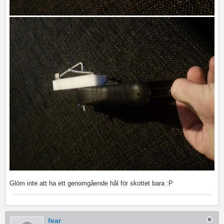
Glöm inte att ha ett genomgående hål för skottet bara :P
fear