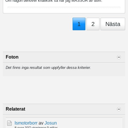
Om någon behöver knallkork så har jag MASSOR av dom.
1
2
Nästa
Foton
Det finns inga resultat som uppfyller dessa kriterier.
Relaterat
Ismotorborr
av
Josun
8 svar
337 visningar
0 gillar