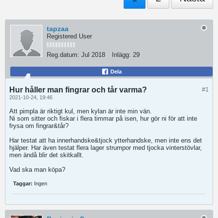
tapzaa
Registered User
Reg.datum:
Jul 2018
Inlägg:
29
Dela
Hur håller man fingrar och tår varma?
#1
2021-10-24, 19:46
Att pimpla är riktigt kul, men kylan är inte min vän.
Ni som sitter och fiskar i flera timmar på isen, hur gör ni för att inte
frysa om fingrar&tår?
Har testat att ha innerhandske&tjock ytterhandske, men inte ens det
hjälper. Har även testat flera lager strumpor med tjocka vinterstövlar,
men ändå blir det skitkallt.
Vad ska man köpa?
Taggar:
Ingen