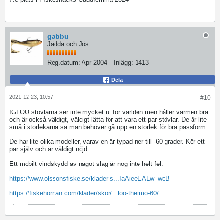
gabbu
Jädda och Jös
Reg.datum:
Apr 2004
Inlägg:
1413
Dela
2021-12-23, 10:57
#10
IGLOO stövlarna ser inte mycket ut för världen men håller värmen bra
och är också väldigt, väldigt lätta för att vara ett par stövlar. De är lite
små i storlekarna så man behöver gå upp en storlek för bra passform.
De har lite olika modeller, varav en är typad ner till -60 grader. Kör ett
par själv och är väldigt nöjd.
Ett mobilt vindskydd av något slag är nog inte helt fel.
https://www.olssonsfiske.se/klader-s...IaAieeEALw_wcB
https://fiskehornan.com/klader/skor/...loo-thermo-60/