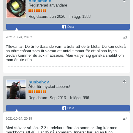
Benjamin S
Registrerad användare
Reg.datum:
Jun 2020
Inlägg:
1383
Dela
2021-10-24, 20:02
#2
Yllevantar. De är fortfarande varma trots att de är blöta. Du kan också
ha värmepåsar som är varma ett antal timmar för att slippa frysa.
Sedan kommer du acklimatiseras. Man vänjer sig ganska snabbt om
man är ute ofta.
husbehov
Äter för mycket abborre!
Reg.datum:
Sep 2013
Inlägg:
996
Dela
2021-10-24, 20:19
#3
Med stövlar så tänk 2-3 storlekar större än sommar. Jag kör med
muckboots stl 48. Har 45 på sommarn. Innerst har jag en tunn