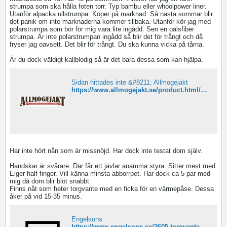
strumpa som ska hålla foten torr. Typ bambu eller whoolpower liner.
Utanför alpacka ullstrumpa. Köper på marknad. Så nästa sommar blir
det panik om inte marknaderna kommer tillbaka. Utanför kör jag med
polarstrumpa som bör för mig vara lite ingådd. Sen en pälsfiber
strumpa. Är inte polarstrumpan ingådd så blir det för trångt och då
fryser jag oavsett. Det blir för trångt. Du ska kunna vicka på tårna.
Är du dock väldigt kallblodig så är det bara dessa som kan hjälpa.
Sidan hittades inte &#8211; Allmogejakt
https://www.allmogejakt.se/product.html/jornkanga-antifrys
Har inte hört nån som är missnöjd. Har dock inte testat dom själv.
Handskar är svårare. Där får ett jävlar anamma styra. Sitter mest med
Eiger half finger. Vill känna minsta abborrpet. Har dock ca 5 par med
mig då dom blir blöt snabbt.
Finns nåt som heter torgvante med en ficka för en värmepåse. Dessa
åker på vid 15-35 minus.
Engelsons
https://www.engelsons.se/2605-torgvante-jakt