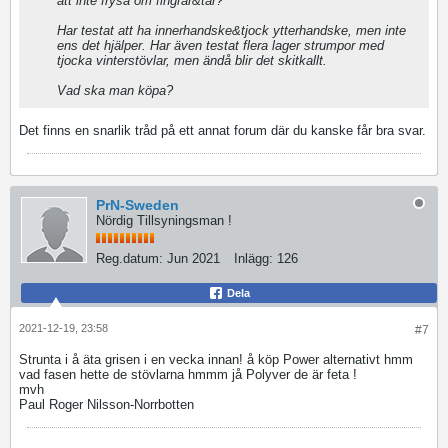
att inte frysa om fingrar&tår?
Har testat att ha innerhandske&tjock ytterhandske, men inte
ens det hjälper. Har även testat flera lager strumpor med
tjocka vinterstövlar, men ändå blir det skitkallt.
Vad ska man köpa?
Det finns en snarlik tråd på ett annat forum där du kanske får bra svar.
PrN-Sweden
Nördig Tillsyningsman !
Reg.datum:
Jun 2021
Inlägg:
126
Dela
2021-12-19, 23:58
#7
Strunta i å äta grisen i en vecka innan! å köp Power alternativt hmm
vad fasen hette de stövlarna hmmm jå Polyver de är feta !
mvh
Paul Roger Nilsson-Norrbotten