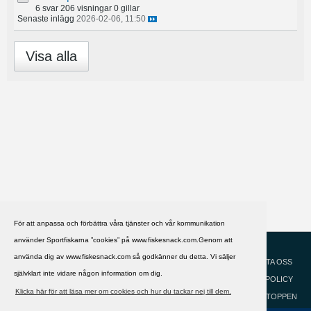
6 svar
206 visningar
0 gillar
Senaste inlägg
2026-02-06, 11:50
Visa alla
För att anpassa och förbättra våra tjänster och vår kommunikation
använder Sportfiskarna ”cookies” på www.fiskesnack.com.Genom att
HJÄLP
Svenska
använda dig av www.fiskesnack.com så godkänner du detta. Vi säljer
KONTAKTA OSS
självklart inte vidare någon information om dig.
COOKIEPOLICY
Klicka här för att läsa mer om cookies och hur du tackar nej till dem.
GÅ TILL TOPPEN