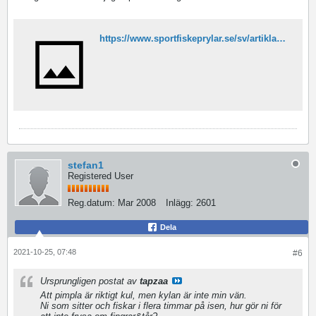
https://www.sportfiskeprylar.se/sv/artiklar/powerboots-original-stovlar.html?gclid=Cj0KCQjwiNSLBhCPARIsAKNS4_eJhorfvI9XqrkxQ6X18oIyyNey-sNvedlgU6dxTkzgQOWHDXb5Qg8aAh8hEALw_wcB
stefan1
Registered User
Reg.datum:
Mar 2008
Inlägg:
2601
Dela
2021-10-25, 07:48
#6
Ursprungligen postat av
tapzaa
Att pimpla är riktigt kul, men kylan är inte min vän.
Ni som sitter och fiskar i flera timmar på isen, hur gör ni för