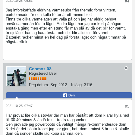
2021-10-25, 06:51
#4
Jag införskaffade eldrivna värmesulor från thermic förra vintern,
bortdomnade tår och kalla fötter är ett minne blott.
Finns tre olika värmelägen att välja på och jag har aldrig behövt
använda mer än första läget. Andra läget har jag bar kört på någon
enstaka gång men efter en stund får man slå av då det blir för varmt,
tredjeläget har jag bara testat och det blir alldeles för varmt.
Batteriet räcker minst en hel dag på första läget och några timmar på
högsta effekt.
Cosmoz 08
Registered User
Reg.datum:
Sep 2012
Inlägg:
3116
Dela
2021-10-25, 07:47
#5
Har provat lite olika stövlar där man har påstått att dom klarar kyla ned
till 30-40 minus & ändå frusit trotts raggsockor.
Sen provade jag powerboots då väldigt många rekommenderade dom
& det är det bästa köpet jag har gjort, haft dom i minst 5 år nu & skulle
dom gå sönder skulle jag köpa samma igen.