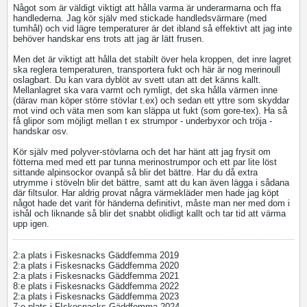
Något som är väldigt viktigt att hålla varma är underarmarna och ffa
handlederna. Jag kör själv med stickade handledsvärmare (med
tumhål) och vid lägre temperaturer är det ibland så effektivt att jag inte
behöver handskar ens trots att jag är lätt frusen.
Men det är viktigt att hålla det stabilt över hela kroppen, det inre lagret
ska reglera temperaturen, transportera fukt och här är nog merinoull
oslagbart. Du kan vara dyblöt av svett utan att det känns kallt.
Mellanlagret ska vara varmt och rymligt, det ska hålla värmen inne
(därav man köper större stövlar t.ex) och sedan ett yttre som skyddar
mot vind och väta men som kan släppa ut fukt (som gore-tex). Ha så
få glipor som möjligt mellan t ex strumpor - underbyxor och tröja -
handskar osv.
Kör själv med polyver-stövlarna och det har hänt att jag frysit om
fötterna med med ett par tunna merinostrumpor och ett par lite löst
sittande alpinsockor ovanpå så blir det bättre. Har du då extra
utrymme i stöveln blir det bättre, samt att du kan även lägga i sådana
där filtsulor. Har aldrig provat några värmekläder men hade jag köpt
något hade det varit för händerna definitivt, måste man ner med dom i
ishål och liknande så blir det snabbt olidligt kallt och tar tid att värma
upp igen.
2:a plats i Fiskesnacks Gäddfemma 2019
2:a plats i Fiskesnacks Gäddfemma 2020
2:a plats i Fiskesnacks Gäddfemma 2021
8:e plats i Fiskesnacks Gäddfemma 2022
2:a plats i Fiskesnacks Gäddfemma 2023
7:e plats i FIskesnacks Gäddfemma 2024