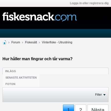
Logga in eller registrera dig
Forum
Fiskesätt
Vinterfiske - Utrustning
Hur håller man fingrar och tår varma?
INLÄGG
SENASTE AKTIVITETEN
FOTON
Filter
1
2
Nästa