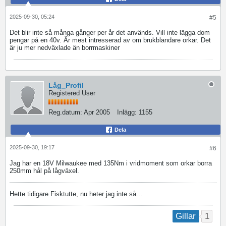
2025-09-30, 05:24
#5
Det blir inte så många gånger per år det används. Vill inte lägga dom
pengar på en 40v. Är mest intresserad av om brukblandare orkar. Det
är ju mer nedväxlade än borrmaskiner
Låg_Profil
Registered User
Reg.datum:
Apr 2005
Inlägg:
1155
Dela
2025-09-30, 19:17
#6
Jag har en 18V Milwaukee med 135Nm i vridmoment som orkar borra
250mm hål på lågväxel.
Hette tidigare Fisktutte, nu heter jag inte så...
1
Gillar