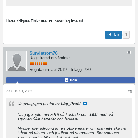
Hette tidigare Fisktutte, nu heter jag inte så...
1
Gillar
Sundström76
Registrerad användare
Reg.datum:
Jul 2019
Inlägg:
720
Dela
2025-10-04, 23:36
#9
Ursprungligen postat av
Låg_Profil
När jag köpte min 2019 så kostade den 3300 med två
stycken 5Ah batterier och laddare.
Mycket mer allround än en Strikemaster om man inte ska ha
isborr på vintern och jordborr på sommaren. Skruvdragare
kan användas till mycket året runt.