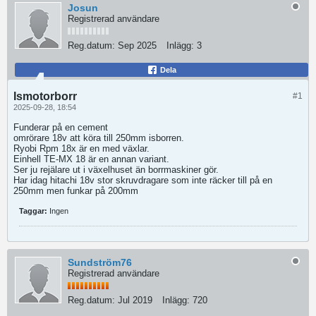
Josun
Registrerad användare
Reg.datum:
Sep 2025
Inlägg:
3
Dela
Ismotorborr
#1
2025-09-28, 18:54
Funderar på en cement
omrörare 18v att köra till 250mm isborren.
Ryobi Rpm 18x är en med växlar.
Einhell TE-MX 18 är en annan variant.
Ser ju rejälare ut i växelhuset än borrmaskiner gör.
Har idag hitachi 18v stor skruvdragare som inte räcker till på en
250mm men funkar på 200mm
Taggar:
Ingen
Sundström76
Registrerad användare
Reg.datum:
Jul 2019
Inlägg:
720