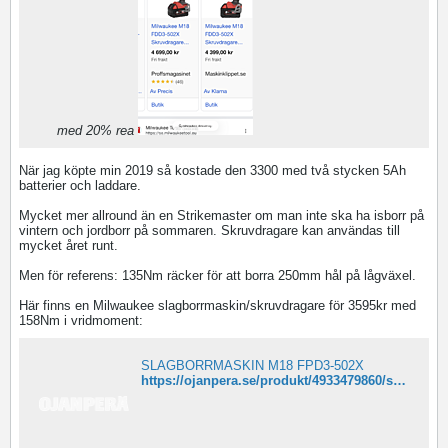
med 20% rea
När jag köpte min 2019 så kostade den 3300 med två stycken 5Ah
batterier och laddare.
Mycket mer allround än en Strikemaster om man inte ska ha isborr på
vintern och jordborr på sommaren. Skruvdragare kan användas till
mycket året runt.
Men för referens: 135Nm räcker för att borra 250mm hål på lågväxel.
Här finns en Milwaukee slagborrmaskin/skruvdragare för 3595kr med
158Nm i vridmoment:
SLAGBORRMASKIN M18 FPD3-502X
https://ojanpera.se/produkt/4933479860/slagborrmaskin-m18-fpd3-502x/?utm_source=google&utm_medium=cpc&utm_campaign=Performance%20Max%20|%20t-ROAS%20|%20SE%20CSS&utm_content=Performance%20Max&gad_source=1&gad_campaignid=17051631275&gbraid=0AAAAAoNOTBtRIc2kJKBvdsbCP4tDivrtz&gclid=CjwKCAjwi4PHBhA-EiwAnjTHuYLoc9G8LR4ndNY2pvpXSwnvN06rw9Nx1A6OMbi_pNdpIlzmqhgd3xoCRGkQAvD_BwE