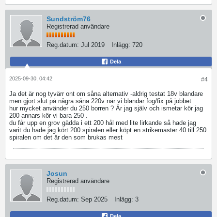
Sundström76
Registrerad användare
Reg.datum:
Jul 2019
Inlägg:
720
Dela
2025-09-30, 04:42
#4
Ja det är nog tyvärr ont om såna alternativ -aldrig testat 18v blandare
men gjort slut på några såna 220v när vi blandar fog/fix på jobbet
hur mycket använder du 250 borren ? Är jag själv och ismetar kör jag
200 annars kör vi bara 250 .
du får upp en grov gädda i ett 200 hål med lite lirkande så hade jag
varit du hade jag kört 200 spiralen eller köpt en strikemaster 40 till 250
spiralen om det är den som brukas mest
Josun
Registrerad användare
Reg.datum:
Sep 2025
Inlägg:
3
Dela