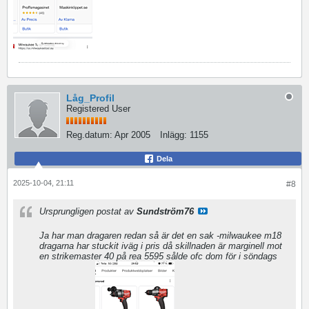
Låg_Profil
Registered User
Reg.datum:
Apr 2005
Inlägg:
1155
Dela
2025-10-04, 21:11
#8
Ursprungligen postat av
Sundström76
Ja har man dragaren redan så är det en sak -milwaukee m18
dragarna har stuckit iväg i pris då skillnaden är marginell mot
en strikemaster 40 på rea 5595 sålde ofc dom för i söndags