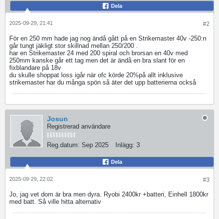
Dela
2025-09-29, 21:41
#2
För en 250 mm hade jag nog ändå gått på en Strikemaster 40v -250:n
går tungt jäkligt stor skillnad mellan 250/200 .
har en Strikemaster 24 med 200 spiral och brorsan en 40v med
250mm kanske går ett tag men det är ändå en bra slant för en
fixblandare på 18v
du skulle shoppat loss igår när ofc körde 20%på allt inklusive
strikemaster har du många spön så äter det upp batterierna också
Josun
Registrerad användare
Reg.datum:
Sep 2025
Inlägg:
3
Dela
2025-09-29, 22:02
#3
Jo, jag vet dom är bra men dyra. Ryobi 2400kr +batteri, Einhell 1800kr
med batt. Så ville hitta alternativ