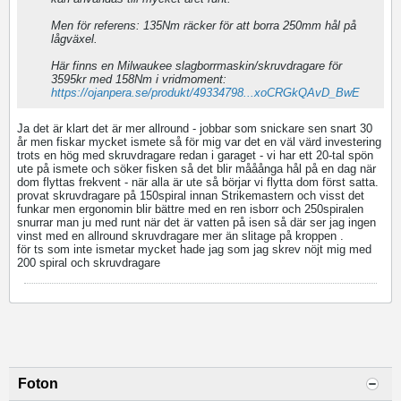
Men för referens: 135Nm räcker för att borra 250mm hål på
lågväxel.
Här finns en Milwaukee slagborrmaskin/skruvdragare för
3595kr med 158Nm i vridmoment:
https://ojanpera.se/produkt/49334798...xoCRGkQAvD_BwE
Ja det är klart det är mer allround - jobbar som snickare sen snart 30
år men fiskar mycket ismete så för mig var det en väl värd investering
trots en hög med skruvdragare redan i garaget - vi har ett 20-tal spön
ute på ismete och söker fisken så det blir mååånga hål på en dag när
dom flyttas frekvent - när alla är ute så börjar vi flytta dom först satta.
provat skruvdragare på 150spiral innan Strikemastern och visst det
funkar men ergonomin blir bättre med en ren isborr och 250spiralen
snurrar man ju med runt när det är vatten på isen så där ser jag ingen
vinst med en allround skruvdragare mer än slitage på kroppen .
för ts som inte ismetar mycket hade jag som jag skrev nöjt mig med
200 spiral och skruvdragare
Foton