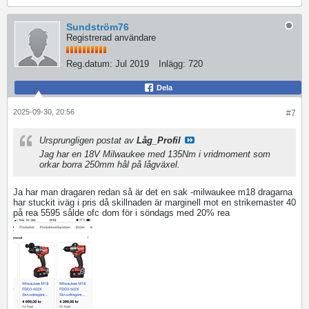
Sundström76
Registrerad användare
Reg.datum:
Jul 2019
Inlägg:
720
Dela
2025-09-30, 20:56
#7
Ursprungligen postat av
Låg_Profil
Jag har en 18V Milwaukee med 135Nm i vridmoment som
orkar borra 250mm hål på lågväxel.
Ja har man dragaren redan så är det en sak -milwaukee m18 dragarna
har stuckit iväg i pris då skillnaden är marginell mot en strikemaster 40
på rea 5595 sålde ofc dom för i söndags med 20% rea