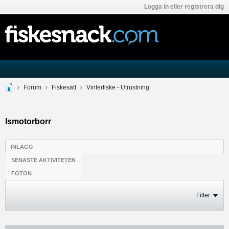
Logga in eller registrera dig
Forum
Fiskesätt
Vinterfiske - Utrustning
Ismotorborr
INLÄGG
SENASTE AKTIVITETEN
FOTON
Filter