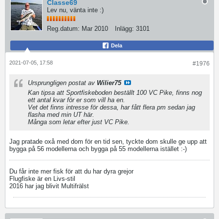
Classe69
Lev nu, vänta inte :)
Reg.datum:
Mar 2010
Inlägg:
3101
Dela
2021-07-05, 17:58
#1976
Ursprungligen postat av
Wilier75
Kan tipsa att Sportfiskeboden beställt 100 VC Pike, finns nog
ett antal kvar för er som vill ha en.
Vet det finns intresse för dessa, har fått flera pm sedan jag
flasha med min UT här.
Många som letar efter just VC Pike.
Jag pratade oxå med dom för en tid sen, tyckte dom skulle ge upp att
bygga på 56 modellerna och bygga på 55 modellerna istället :-)
Du får inte mer fisk för att du har dyra grejor
Flugfiske är en Livs-stil
2016 har jag blivit Multifrälst