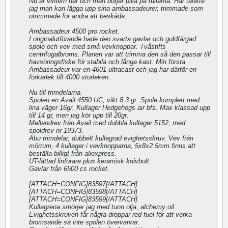
Nu är vintern här och man börjar pilla på rullarna. Här tänkte
jag man kan lägga upp sina ambassadeurer, trimmade som
otrimmade för andra att beskåda.
Ambassadeur 4500 pro rocket.
I originalutförande hade den svarta gavlar och guldfärgad
spole och vev med små vevknoppar. Tvåstifts
centrifugalbroms. Planen var att trimma den så den passar till
havsöringsfiske för stabila och långa kast. Min första
Ambassadeur var en 4601 ultracast och jag har därför en
förkärlek till 4000 storleken.
Nu till trimdelarna.
Spolen en Avail 4550 UC, vikt 8.3 gr. Spole komplett med
lina väger 16gr. Kullager Hedgehogs air bfs. Max klassad upp
till 14 gr, men jag kör upp till 20gr.
Mellandrev från Avail med dubbla kullager 5152, med
spoldrev nr 19373.
Abu trimdelar, dubbelt kullagrad evighetsskruv. Vev från
mörrum, 4 kullager i vevknopparna, 5x8x2.5mm finns att
beställa billigt från aliexpress.
UT-lättad linförare plus keramisk knivbult.
Gavlar från 6500 cs rocket.
[ATTACH=CONFIG]83597[/ATTACH]
[ATTACH=CONFIG]83598[/ATTACH]
[ATTACH=CONFIG]83599[/ATTACH]
Kullagrena smörjer jag med tunn olja, alchemy oil.
Evighetsskruven får några droppar red fuel för att verka
bromsande så inte spolen övervarvar.