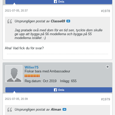
Dela
2021-07-05, 20:37
#1978
Ursprungligen postat av
Classe69
Jag pratade oxå med dom för en tid sen, tyckte dom skulle
ge upp att bygga på 56 modellerna och bygga på 55
modellerna istället :-)
Aha! Vad fick du för svar?
Wilier75
Fiskar bara med Ambassadeur
Reg.datum:
Oct 2019
Inlägg:
655
Dela
2021-07-05, 20:39
#1979
Ursprungligen postat av
Alman