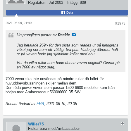
Reg.datum:
Jul 2003
Inlägg:
809
Dela
2021-06-09, 21:40
#1973
Ursprungligen postat av
Reekie
Jag betalade 269:- för den sista som reades ut på lundgrens
vilket jag ser som ett väldigt bra pris. Hade jag däremot haft
nr på veven hade jag självklart kollat med abu.
Vet du vilka rullar som hade denna veven original? Gissar på
en 7000 av något slag.
7000-vevar ska inte användas på mindre rullar då hålet för
huvuddrevsbussningen skiljer mellan dem.
Den röda power-veven som passar 1500-6600-modeller kom från
början med Ambassadeur 5600/6600 D5 SW.
Senast ändrad av
FRB
;
2021-06-10, 20:35
.
Wilier75
Fiskar bara med Ambassadeur