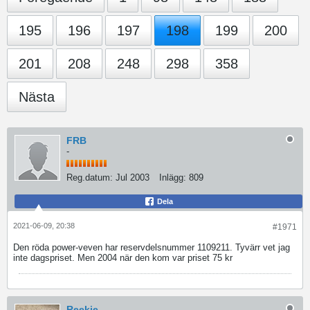
195
196
197
198
199
200
201
208
248
298
358
Nästa
FRB
-
Reg.datum:
Jul 2003
Inlägg:
809
Dela
2021-06-09, 20:38
#1971
Den röda power-veven har reservdelsnummer 1109211. Tyvärr vet jag
inte dagspriset. Men 2004 när den kom var priset 75 kr
Reekie