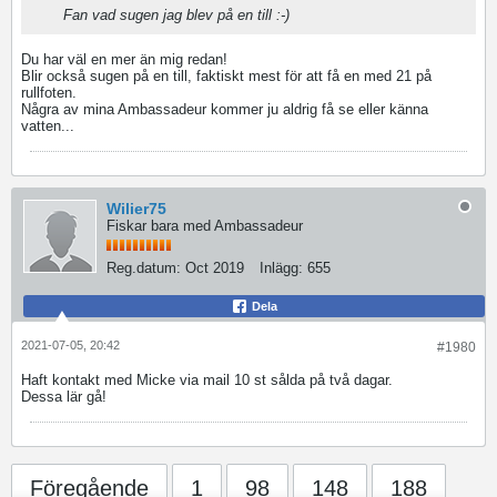
Fan vad sugen jag blev på en till :-)
Du har väl en mer än mig redan!
Blir också sugen på en till, faktiskt mest för att få en med 21 på
rullfoten.
Några av mina Ambassadeur kommer ju aldrig få se eller känna
vatten...
Wilier75
Fiskar bara med Ambassadeur
Reg.datum:
Oct 2019
Inlägg:
655
Dela
2021-07-05, 20:42
#1980
Haft kontakt med Micke via mail 10 st sålda på två dagar.
Dessa lär gå!
Föregående
1
98
148
188