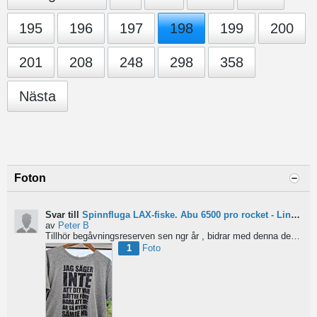
195
196
197
198
199
200
201
208
248
298
358
Nästa
Foton
Svar till
Spinnfluga LAX-fiske. Abu 6500 pro rocket - Lina för kort?
av
Peter B
Tillhör begåvningsreserven sen ngr år , bidrar med denna devis.
Pe
1
Foto