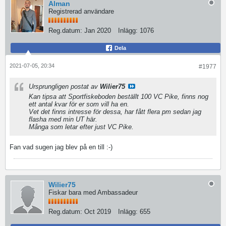
Alman
Registrerad användare
Reg.datum:
Jan 2020
Inlägg:
1076
Dela
2021-07-05, 20:34
#1977
Ursprungligen postat av
Wilier75
Kan tipsa att Sportfiskeboden beställt 100 VC Pike, finns nog
ett antal kvar för er som vill ha en.
Vet det finns intresse för dessa, har fått flera pm sedan jag
flasha med min UT här.
Många som letar efter just VC Pike.
Fan vad sugen jag blev på en till :-)
Wilier75
Fiskar bara med Ambassadeur
Reg.datum:
Oct 2019
Inlägg:
655