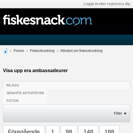
Logga in eller registrera dig
Forum
Fiskeutrustning
Allmänt om fiskeutrustning
Visa upp era ambassadeurer
INLÄGG
SENASTE AKTIVITETEN
FOTON
Filter
Föregående
1
98
148
188