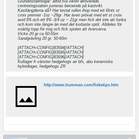
Grundinställningar: alltid två vikter aktiverade,
centreringsratten justeras beroende på kastvikt.
Kastlängderna då? Har testat rullen ihop med ett 6fots st
croix premier -1oz ~29gr. Har även prövat med ett st croix
avid 9'6 och ett 8'6 -3/4 oz ~ 21gr men fick det inte att funka
och kom inte längre än med det kortaste spöt. Alldeles för
snärtig topp för mig och fick spolen att övervarva.
Vicke 20 gr ca 50-55m
Sandgrävling 20 gr. 50-60m
[ATTACH=CONFIG]83594[/ATTACH]
[ATTACH=CONFIG]83595[/ATTACH]
[ATTACH=CONFIG]83596[/ATTACH]
Kullager fr vänster hedgehogs air bfs, abu keramiska
hybridlager, hedgehogs ZR
http://www.trumman.com/fisketips.htm