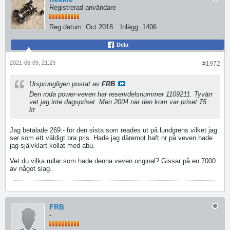
Registrerad användare
Reg.datum:
Oct 2018
Inlägg:
1406
Dela
2021-06-09, 21:23
#1972
Ursprungligen postat av
FRB
Den röda power-veven har reservdelsnummer 1109211. Tyvärr
vet jag inte dagspriset. Men 2004 när den kom var priset 75
kr
Jag betalade 269:- för den sista som reades ut på lundgrens vilket jag
ser som ett väldigt bra pris. Hade jag däremot haft nr på veven hade
jag självklart kollat med abu.
Vet du vilka rullar som hade denna veven original? Gissar på en 7000
av något slag.
FRB
-