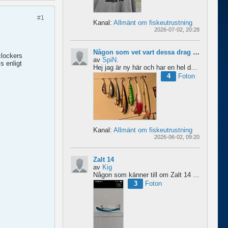
#1
Kanal:
Allmänt om fiskeutrustning
2026-07-02, 20:28
Någon som vet vart dessa drag kommer från ?
eclockers
av
SpiN.
s enligt
Hej jag är ny här och har en hel del fiske drag och försöker hitta information från vart dom kommer...
4
Foton
Kanal:
Allmänt om fiskeutrustning
2026-06-02, 09:20
Zalt 14
av
Kig
Någon som känner till om Zalt 14 någongång tillverkats med fenor?
3
Foton