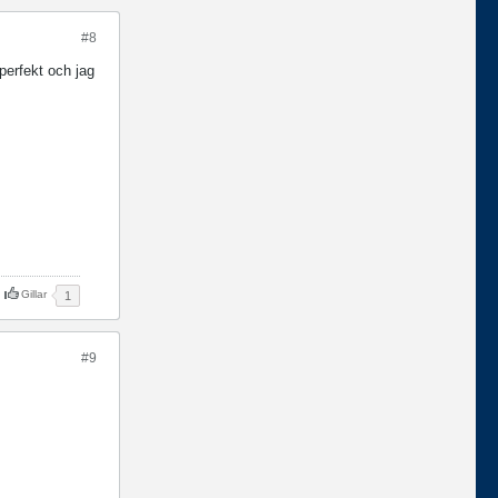
#8
perfekt och jag
Gillar
1
#9