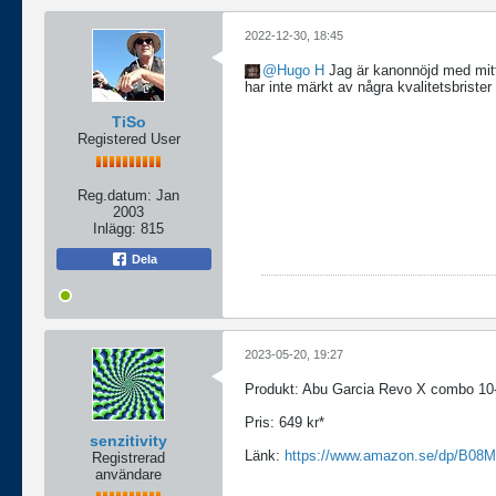
2022-12-30, 18:45
Hugo H
Jag är kanonnöjd med mitt 
har inte märkt av några kvalitetsbrister
TiSo
Registered User
Reg.datum:
Jan
2003
Inlägg:
815
Dela
2023-05-20, 19:27
Produkt: Abu Garcia Revo X combo 10-
Pris: 649 kr*
senzitivity
Länk:
https://www.amazon.se/dp/B
Registrerad
användare