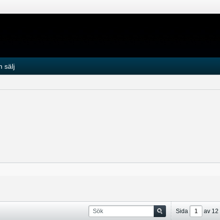
 sälj
Sida
av
12