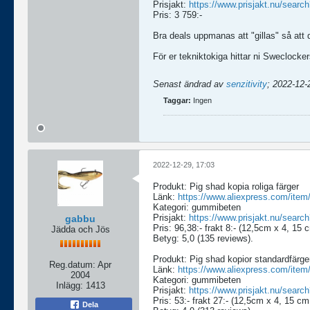
Prisjakt:
https://www.prisjakt.nu/sea
Pris: 3 759:-
Bra deals uppmanas att "gillas" så att de
För er tekniktokiga hittar ni Sweclocker
Senast ändrad av
senzitivity
;
2022-12-
Taggar:
Ingen
2022-12-29, 17:03
Produkt: Pig shad kopia roliga färger
Länk:
https://www.aliexpress.com/ite
Kategori: gummibeten
Prisjakt:
https://www.prisjakt.nu/se
gabbu
Pris: 96,38:- frakt 8:- (12,5cm x 4, 15
Jädda och Jös
Betyg: 5,0 (135 reviews).
Produkt: Pig shad kopior standardfärge
Reg.datum:
Apr
Länk:
https://www.aliexpress.com/ite
2004
Kategori: gummibeten
Inlägg:
1413
Prisjakt:
https://www.prisjakt.nu/se
Pris: 53:- frakt 27:- (12,5cm x 4, 15 c
Dela