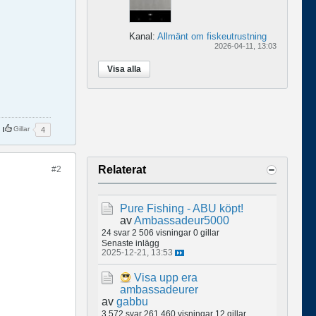
Kanal:
Allmänt om fiskeutrustning
2026-04-11, 13:03
Visa alla
Gillar
4
Relaterat
#2
Pure Fishing - ABU köpt!
av
Ambassadeur5000
24 svar
2 506 visningar
0 gillar
Senaste inlägg
2025-12-21, 13:53
Visa upp era
ambassadeurer
av
gabbu
3 572 svar
261 460 visningar
12 gillar