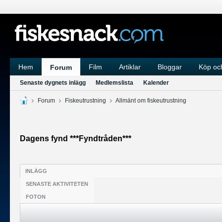
Hem
Film
Artiklar
Bloggar
Köp och
Forum
Senaste dygnets inlägg
Medlemslista
Kalender
Forum
Fiskeutrustning
Allmänt om fiskeutrustning
Dagens fynd ***Fyndtråden***
INLÄGG
SENASTE AKTIVITETEN
FOTON