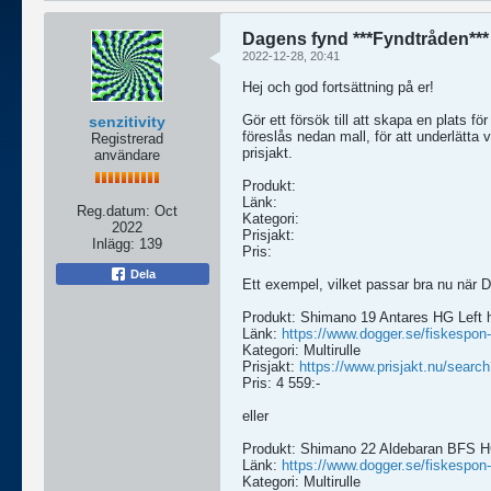
Dagens fynd ***Fyndtråden***
2022-12-28, 20:41
Hej och god fortsättning på er!
Gör ett försök till att skapa en plats fö
senzitivity
föreslås nedan mall, för att underlätta
Registrerad
prisjakt.
användare
Produkt:
Länk:
Reg.datum:
Oct
Kategori:
2022
Prisjakt:
Inlägg:
139
Pris:
Dela
Ett exempel, vilket passar bra nu när
Produkt: Shimano 19 Antares HG Left 
Länk:
https://www.dogger.se/fiskespon-f
Kategori: Multirulle
Prisjakt:
https://www.prisjakt.nu/sear
Pris: 4 559:-
eller
Produkt: Shimano 22 Aldebaran BFS 
Länk:
https://www.dogger.se/fiskespon-f
Kategori: Multirulle