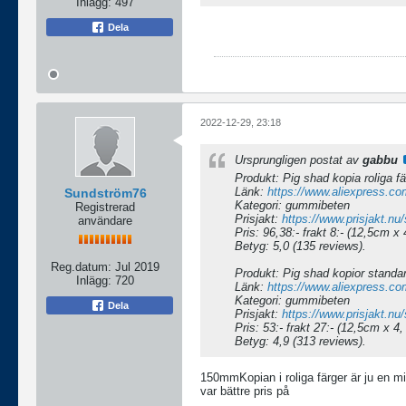
Inlägg:
497
Dela
2022-12-29, 23:18
Ursprungligen postat av
gabbu
Produkt: Pig shad kopia roliga fä
Länk:
https://www.aliexpress.c
Sundström76
Kategori: gummibeten
Registrerad
Prisjakt:
https://www.prisjakt.
användare
Pris: 96,38:- frakt 8:- (12,5cm x
Betyg: 5,0 (135 reviews).
Reg.datum:
Jul 2019
Produkt: Pig shad kopior standar
Inlägg:
720
Länk:
https://www.aliexpress.c
Kategori: gummibeten
Dela
Prisjakt:
https://www.prisjakt.
Pris: 53:- frakt 27:- (12,5cm x 4
Betyg: 4,9 (313 reviews).
150mmKopian i roliga färger är ju en m
var bättre pris på