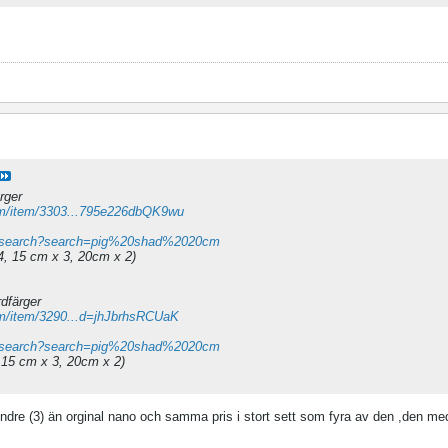
rger
om/item/3303...795e226dbQK9wu
nu/search?search=pig%20shad%2020cm
 4, 15 cm x 3, 20cm x 2)
dfärger
om/item/3290...d=jhJbrhsRCUaK
nu/search?search=pig%20shad%2020cm
, 15 cm x 3, 20cm x 2)
indre (3) än orginal nano och samma pris i stort sett som fyra av den ,den me