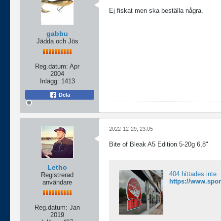
Ej fiskat men ska beställa några.
gabbu
Jädda och Jös
Reg.datum:
Apr
2004
Inlägg:
1413
Dela
2022-12-29, 23:05
Bite of Bleak A5 Edition 5-20g 6,8"
Letho
404 hittades inte
Registrerad
användare
Reg.datum:
Jan
2019