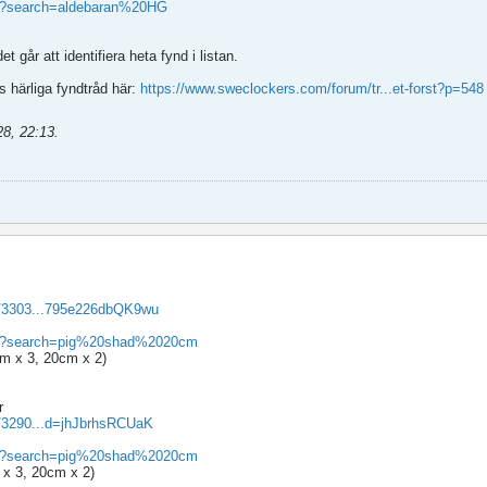
rch?search=aldebaran%20HG
t går att identifiera heta fynd i listan.
s härliga fyndtråd här:
https://www.sweclockers.com/forum/tr...et-forst?p=548
28, 22:13
.
m/3303...795e226dbQK9wu
arch?search=pig%20shad%2020cm
 cm x 3, 20cm x 2)
r
m/3290...d=jhJbrhsRCUaK
arch?search=pig%20shad%2020cm
m x 3, 20cm x 2)