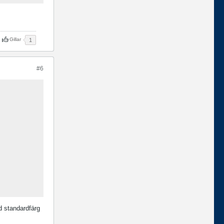
Gillar
1
#6
d standardfärg