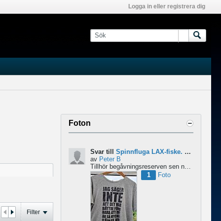
Logga in eller registrera dig
Foton
Svar till
Spinnfluga LAX-fiske. Abu 6500 pro rocket - Lina för kort?
av
Peter B
Tillhör begåvningsreserven sen ngr år , bidrar med denna devis.
1
Foto
Filter