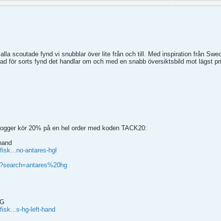
r alla scoutade fynd vi snubblar över lite från och till. Med inspiration från Sw
 vad för sorts fynd det handlar om och med en snabb översiktsbild mot lägst pri
 Dogger kör 20% på en hel order med koden TACK20:
hand
isk...no-antares-hgl
ch?search=antares%20hg
HG
isk...s-hg-left-hand