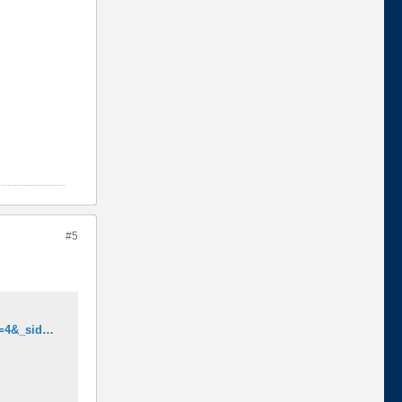
#5
https://www.sportfiskegiganten.se/products/bite-of-bleak-a5-edition-spinn-6-8-5-20g?_pos=4&_sid=75fd0fb60&_ss=r