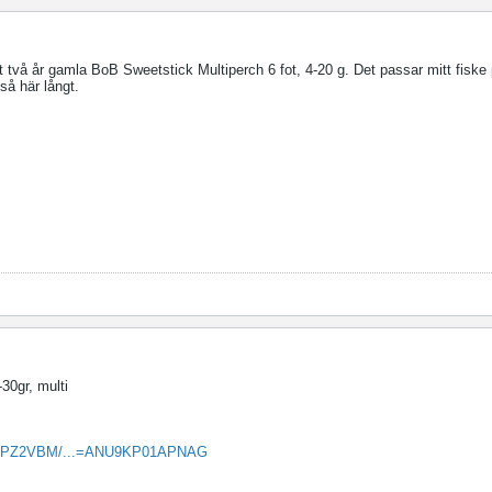
två år gamla BoB Sweetstick Multiperch 6 fot, 4-20 g. Det passar mitt fiske 
 så här långt.
30gr, multi
08MPZ2VBM/...=ANU9KP01APNAG