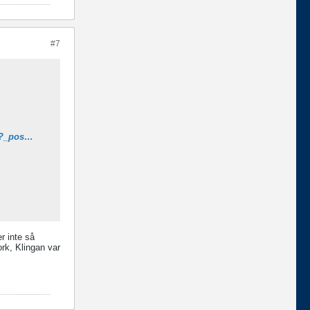
#7
https://www.sportfiskegiganten.se/products/bite-of-bleak-a5-edition-spinn-6-8-5-20g?_pos=4&_sid=75fd0fb60&_ss=r
r inte så
rk, Klingan var