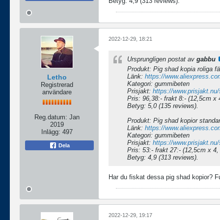
Betyg: 4,9 (313 reviews).
2022-12-29, 18:21
Ursprungligen postat av
gabbu
Produkt: Pig shad kopia roliga fä
Länk:
https://www.aliexpress.c
Letho
Kategori: gummibeten
Registrerad
Prisjakt:
https://www.prisjakt.
användare
Pris: 96,38:- frakt 8:- (12,5cm x
Betyg: 5,0 (135 reviews).
Reg.datum:
Jan
Produkt: Pig shad kopior standar
2019
Länk:
https://www.aliexpress.c
Inlägg:
497
Kategori: gummibeten
Prisjakt:
https://www.prisjakt.
Dela
Pris: 53:- frakt 27:- (12,5cm x 4
Betyg: 4,9 (313 reviews).
Har du fiskat dessa pig shad kopior? F
2022-12-29, 19:17