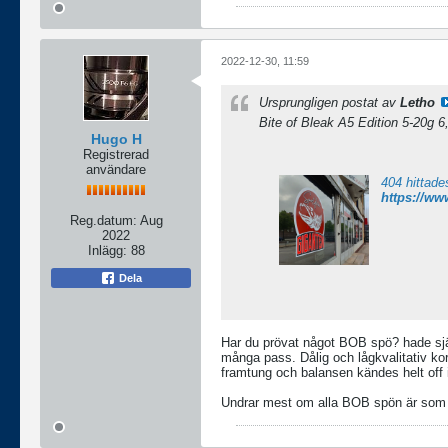
2022-12-30, 11:59
Ursprungligen postat av
Letho
Bite of Bleak A5 Edition 5-20g 6
Hugo H
Registrerad
användare
404 hittade
Reg.datum:
Aug
2022
Inlägg:
88
Dela
Har du prövat något BOB spö? hade själv
många pass. Dålig och lågkvalitativ ko
framtung och balansen kändes helt off i 
Undrar mest om alla BOB spön är som ja