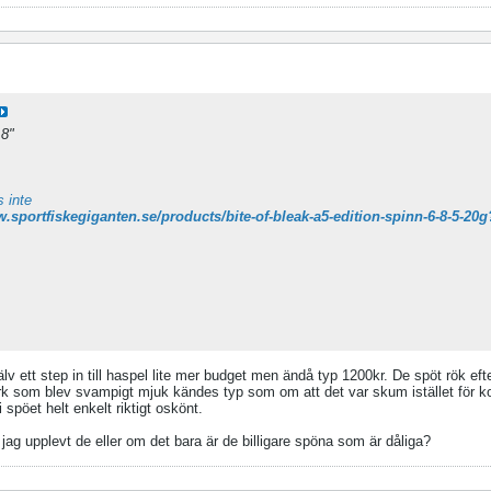
,8"
s inte
 ett step in till haspel lite mer budget men ändå typ 1200kr. De spöt rök efte
rk som blev svampigt mjuk kändes typ som om att det var skum istället för ko
spöet helt enkelt riktigt oskönt.
g upplevt de eller om det bara är de billigare spöna som är dåliga?