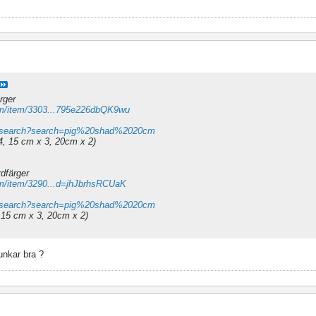
rger
om/item/3303...795e226dbQK9wu
nu/search?search=pig%20shad%2020cm
 4, 15 cm x 3, 20cm x 2)
dfärger
om/item/3290...d=jhJbrhsRCUaK
nu/search?search=pig%20shad%2020cm
, 15 cm x 3, 20cm x 2)
unkar bra ?