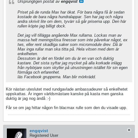
Ursprungligen postat av
engqvist
Priset på de runda Max har ökat. För bara några få år sedan
kostade de bara några hundralappar. Sen har jag och några
andra skrivit lite om dem, tyvärr så går priserna upp. Den här
rullen köpte jag billigt dock.
Det jag vill tillägga angående Max rullarna. Lockas man av
massa helt meningslösa finesser som inte påverkar något, ex
tws, eller rent skadliga saker som micromodule drev. Då är
Max inga rullar man ska titta på. Hela vitsen med dem är
enkelheten.
Dessutom är det en fördel om du är en van och duktig
kastare. Det sista syftar jag mycket på alla korkade inlägg
från nybörjare som skyller på utrustningen istället för sin egen
förmåga och erfarenhet.
läs Facebook grupperna. Man blir mörkrädd.
Kör nästan uteslutet med rundgavlade ambassadeurer så enkelhetet
uppskattas. Är ingen världsmästare kanske på kasta men ganska
duktig är jag nog ändå :-)
Får se om jag hittar någon fin blacmax rulle som den du visade upp.
engqvist
Registered User