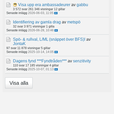
Visa upp era ambassadeurer
av
gabbu
3 572 svar
261 346 visningar
12 gillar
Senaste inlägg
2026-06-03, 11:05
Identifiering av gamla drag
av
metspö
32 svar
3 971 visningar
1 gilla
Senaste inlägg
2026-06-28, 10:46
Spö- & rullval, L/ML (snäppet över BFS)!
av
JontaK
97 svar
11 878 visningar
5 gillar
Senaste inlägg
2025-10-14, 14:05
Dagens fynd ***Fyndtråden***
av
senzitivity
110 svar
17 185 visningar
4 gillar
Senaste inlägg
2025-10-07, 01:13
Visa alla