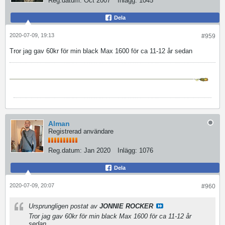
Reg.datum:
Oct 2007
Inlägg:
1045
Dela
2020-07-09, 19:13
#959
Tror jag gav 60kr för min black Max 1600 för ca 11-12 år sedan
Alman
Registrerad användare
Reg.datum:
Jan 2020
Inlägg:
1076
Dela
2020-07-09, 20:07
#960
Ursprungligen postat av
JONNIE ROCKER
Tror jag gav 60kr för min black Max 1600 för ca 11-12 år
sedan