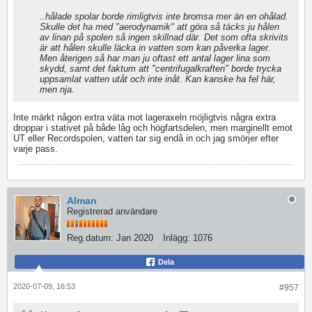
..hålade spolar borde rimligtvis inte bromsa mer än en ohålad.
Skulle det ha med "aerodynamik" att göra så täcks ju hålen
av linan på spolen så ingen skillnad där. Det som ofta skrivits
är att hålen skulle läcka in vatten som kan påverka lager.
Men återigen så har man ju oftast ett antal lager lina som
skydd, samt det faktum att "centrifugalkraften" borde trycka
uppsamlat vatten utåt och inte inåt. Kan kanske ha fel här,
men nja.
Inte märkt någon extra väta mot lageraxeln möjligtvis några extra
droppar i stativet på både låg och högfartsdelen, men marginellt emot
UT eller Recordspolen, vatten tar sig endå in och jag smörjer efter
varje pass.
Alman
Registrerad användare
Reg.datum:
Jan 2020
Inlägg:
1076
Dela
2020-07-09, 16:53
#957