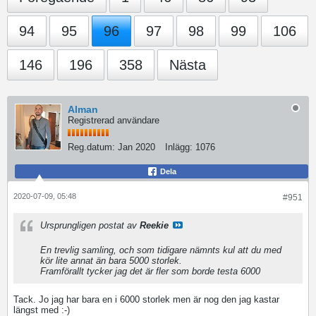
94
95
96
97
98
99
106
146
196
358
Nästa
Alman
Registrerad användare
Reg.datum:
Jan 2020
Inlägg:
1076
Dela
2020-07-09, 05:48
#951
Ursprungligen postat av
Reekie
En trevlig samling, och som tidigare nämnts kul att du med
kör lite annat än bara 5000 storlek.
Framförallt tycker jag det är fler som borde testa 6000
Tack. Jo jag har bara en i 6000 storlek men är nog den jag kastar
längst med :-)