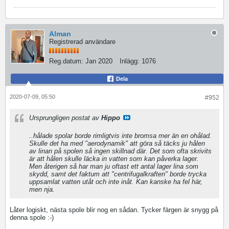
Alman
Registrerad användare
Reg.datum:
Jan 2020
Inlägg:
1076
Dela
2020-07-09, 05:50
#952
Ursprungligen postat av
Hippo
..hålade spolar borde rimligtvis inte bromsa mer än en ohålad.
Skulle det ha med "aerodynamik" att göra så täcks ju hålen
av linan på spolen så ingen skillnad där. Det som ofta skrivits
är att hålen skulle läcka in vatten som kan påverka lager.
Men återigen så har man ju oftast ett antal lager lina som
skydd, samt det faktum att "centrifugalkraften" borde trycka
uppsamlat vatten utåt och inte inåt. Kan kanske ha fel här,
men nja.
Låter logiskt, nästa spole blir nog en sådan. Tycker färgen är snygg på
denna spole :-)