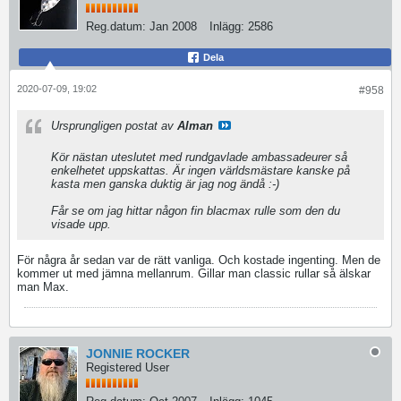
Reg.datum:
Jan 2008
Inlägg:
2586
Dela
2020-07-09, 19:02
#958
Ursprungligen postat av
Alman
Kör nästan uteslutet med rundgavlade ambassadeurer så
enkelhetet uppskattas. Är ingen världsmästare kanske på
kasta men ganska duktig är jag nog ändå :-)
Får se om jag hittar någon fin blacmax rulle som den du
visade upp.
För några år sedan var de rätt vanliga. Och kostade ingenting. Men de
kommer ut med jämna mellanrum. Gillar man classic rullar så älskar
man Max.
JONNIE ROCKER
Registered User