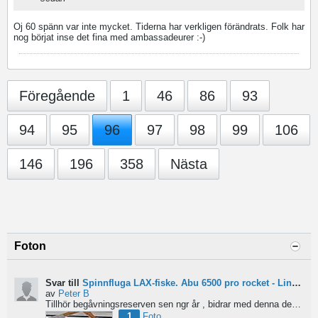
Oj 60 spänn var inte mycket. Tiderna har verkligen förändrats. Folk har
nog börjat inse det fina med ambassadeurer :-)
Föregående
1
46
86
93
94
95
96
97
98
99
106
146
196
358
Nästa
Foton
Svar till
Spinnfluga LAX-fiske. Abu 6500 pro rocket - Lina för kort?
av
Peter B
Tillhör begåvningsreserven sen ngr år , bidrar med denna devis.
Pe
1
Foto