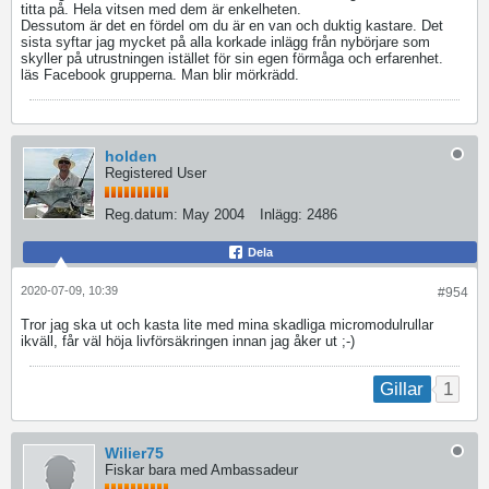
titta på. Hela vitsen med dem är enkelheten.
Dessutom är det en fördel om du är en van och duktig kastare. Det
sista syftar jag mycket på alla korkade inlägg från nybörjare som
skyller på utrustningen istället för sin egen förmåga och erfarenhet.
läs Facebook grupperna. Man blir mörkrädd.
holden
Registered User
Reg.datum:
May 2004
Inlägg:
2486
Dela
2020-07-09, 10:39
#954
Tror jag ska ut och kasta lite med mina skadliga micromodulrullar
ikväll, får väl höja livförsäkringen innan jag åker ut ;-)
1
Gillar
Wilier75
Fiskar bara med Ambassadeur