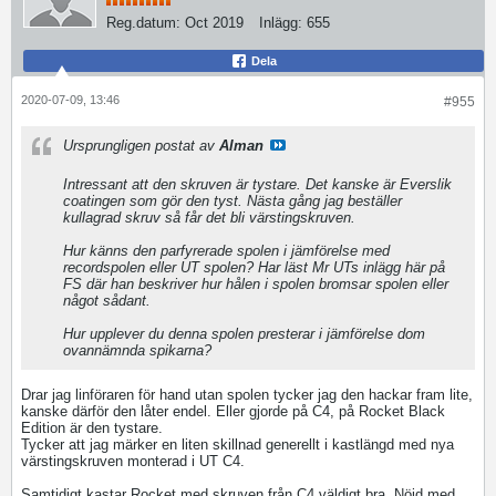
Reg.datum:
Oct 2019
Inlägg:
655
Dela
2020-07-09, 13:46
#955
Ursprungligen postat av
Alman
Intressant att den skruven är tystare. Det kanske är Everslik
coatingen som gör den tyst. Nästa gång jag beställer
kullagrad skruv så får det bli värstingskruven.
Hur känns den parfyrerade spolen i jämförelse med
recordspolen eller UT spolen? Har läst Mr UTs inlägg här på
FS där han beskriver hur hålen i spolen bromsar spolen eller
något sådant.
Hur upplever du denna spolen presterar i jämförelse dom
ovannämnda spikarna?
Drar jag linföraren för hand utan spolen tycker jag den hackar fram lite,
kanske därför den låter endel. Eller gjorde på C4, på Rocket Black
Edition är den tystare.
Tycker att jag märker en liten skillnad generellt i kastlängd med nya
värstingskruven monterad i UT C4.
Samtidigt kastar Rocket med skruven från C4 väldigt bra. Nöjd med