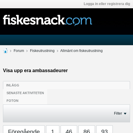
Logga in eller registrera dig
Forum
Fiskeutrustning
Allmänt om fiskeutrustning
Visa upp era ambassadeurer
INLÄGG
SENASTE AKTIVITETEN
FOTON
Filter
Föregående
1
46
86
93