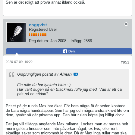
Sen är det roligt att prova annat ibland också.
engqvist
Registered User
Reg.datum:
Jan 2008
Inlägg:
2586
Dela
2020-07-09, 10:22
#953
Ursprungligen postat av
Alman
Fin rulle du har lyckats hitta :-)
Har varit sugen på en Blackmax rulle jag med. Vad är ett ca
pris på en sådan?
Priset på de runda Max har ökat. För bara några få år sedan kostade
de bara några hundralappar. Sen har jag och några andra skrivit lite om
dem, tyvärr så går priserna upp. Den här rullen köpte jag billigt dock.
Det jag vill tillägga angående Max rullarna. Lockas man av massa helt
meningslösa finesser som inte påverkar något, ex tws, eller rent
skadliga saker som micromodule drev. Då är Max inga rullar man ska