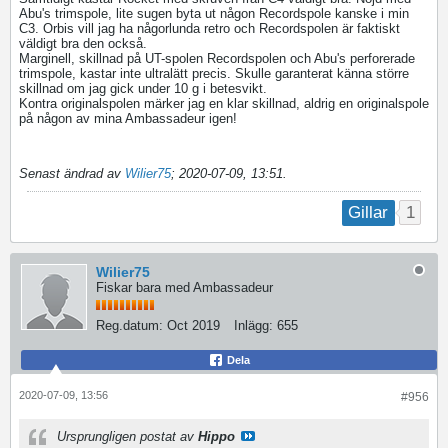
Abu's trimspole, lite sugen byta ut någon Recordspole kanske i min
C3. Orbis vill jag ha någorlunda retro och Recordspolen är faktiskt
väldigt bra den också.
Marginell, skillnad på UT-spolen Recordspolen och Abu's perforerade
trimspole, kastar inte ultralätt precis. Skulle garanterat känna större
skillnad om jag gick under 10 g i betesvikt.
Kontra originalspolen märker jag en klar skillnad, aldrig en originalspole
på någon av mina Ambassadeur igen!
Senast ändrad av
Wilier75
;
2020-07-09, 13:51
.
1
Gillar
Wilier75
Fiskar bara med Ambassadeur
Reg.datum:
Oct 2019
Inlägg:
655
Dela
2020-07-09, 13:56
#956
Ursprungligen postat av
Hippo