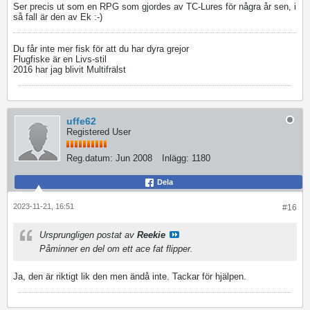
Ser precis ut som en RPG som gjordes av TC-Lures för några år sen, i
så fall är den av Ek :-)
Du får inte mer fisk för att du har dyra grejor
Flugfiske är en Livs-stil
2016 har jag blivit Multifrälst
uffe62
Registered User
Reg.datum:
Jun 2008
Inlägg:
1180
Dela
2023-11-21, 16:51
#16
Ursprungligen postat av
Reekie
Påminner en del om ett ace fat flipper.
Ja, den är riktigt lik den men ändå inte. Tackar för hjälpen.