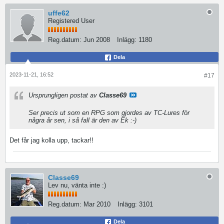
uffe62
Registered User
Reg.datum:
Jun 2008
Inlägg:
1180
Dela
2023-11-21, 16:52
#17
Ursprungligen postat av
Classe69
Ser precis ut som en RPG som gjordes av TC-Lures för
några år sen, i så fall är den av Ek :-)
Det får jag kolla upp, tackar!!
Classe69
Lev nu, vänta inte :)
Reg.datum:
Mar 2010
Inlägg:
3101
Dela