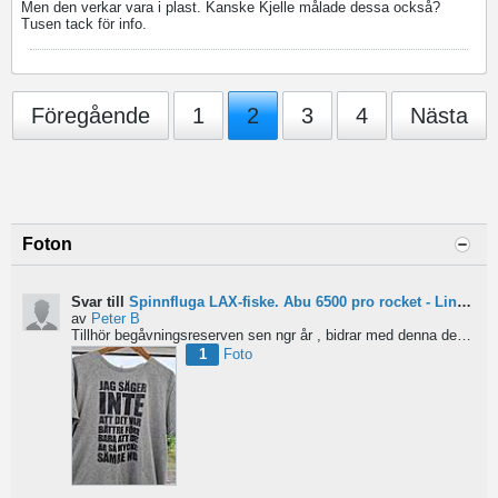
Men den verkar vara i plast. Kanske Kjelle målade dessa också?
Tusen tack för info.
Föregående
1
2
3
4
Nästa
Foton
Svar till
Spinnfluga LAX-fiske. Abu 6500 pro rocket - Lina för kort?
av
Peter B
Tillhör begåvningsreserven sen ngr år , bidrar med denna devis.
Pe
1
Foto