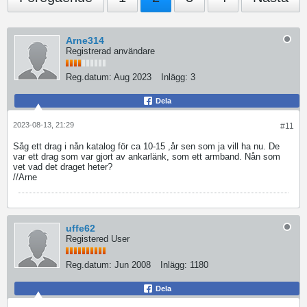
Arne314
Registrerad användare
Reg.datum:
Aug 2023
Inlägg:
3
Dela
2023-08-13, 21:29
#11
Såg ett drag i nån katalog för ca 10-15 ,år sen som ja vill ha nu. De
var ett drag som var gjort av ankarlänk, som ett armband. Nån som
vet vad det draget heter?
//Arne
uffe62
Registered User
Reg.datum:
Jun 2008
Inlägg:
1180
Dela