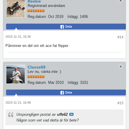
Reekie
Registrerad användare
Reg.datum:
Oct 2018
Inlägg:
1406
Dela
2023-11-21, 16:36
#14
Påminner en del om ett ace fat flipper.
Classe69
Lev nu, vänta inte :)
Reg.datum:
Mar 2010
Inlägg:
3101
Dela
2023-11-21, 16:48
#15
Ursprungligen postat av
uffe62
Någon som vet vad detta är för bete?