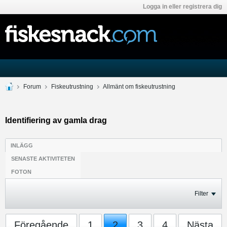
Logga in eller registrera dig
Forum
Fiskeutrustning
Allmänt om fiskeutrustning
Identifiering av gamla drag
INLÄGG
SENASTE AKTIVITETEN
FOTON
Filter
Föregående
1
2
3
4
Nästa