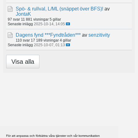
Spö- & rullval, L/ML (snäppet över BFS)!
av
JontaK
97 svar
11 881 visningar
5 gillar
Senaste inlägg
2025-10-14, 14:05
Dagens fynd ***Fyndtråden***
av
senzitivity
110 svar
17 189 visningar
4 gillar
Senaste inlägg
2025-10-07, 01:13
Visa alla
För att anpassa och förbättra våra tjänster och vår kommunikation