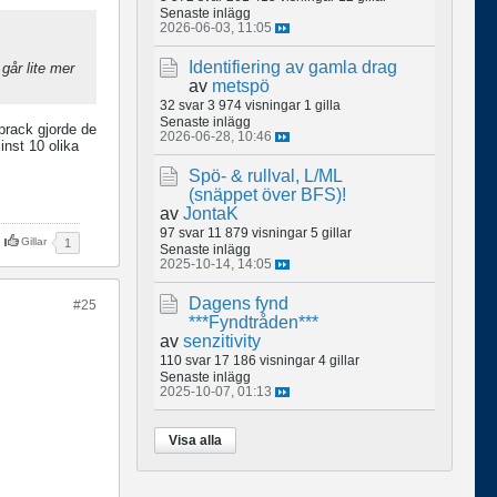
Senaste inlägg
2026-06-03, 11:05
Identifiering av gamla drag
går lite mer
av
metspö
32 svar
3 974 visningar
1 gilla
Senaste inlägg
prack gjorde de
2026-06-28, 10:46
inst 10 olika
Spö- & rullval, L/ML
(snäppet över BFS)!
av
JontaK
97 svar
11 879 visningar
5 gillar
Gillar
1
Senaste inlägg
2025-10-14, 14:05
Dagens fynd
#25
***Fyndtråden***
av
senzitivity
110 svar
17 186 visningar
4 gillar
Senaste inlägg
2025-10-07, 01:13
Visa alla