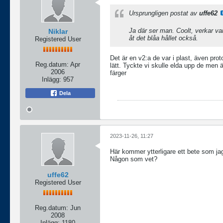
Ursprungligen postat av
uffe62
Ja där ser man. Coolt, verkar va
Niklar
åt det blåa hållet också.
Registered User
Det är en v2:a de var i plast, även pro
Reg.datum:
Apr
lätt. Tyckte vi skulle elda upp de men ä
2006
färger
Inlägg:
957
Dela
2023-11-26, 11:27
Här kommer ytterligare ett bete som jag
Någon som vet?
uffe62
Registered User
Reg.datum:
Jun
2008
Inlägg:
1180