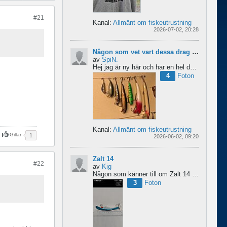
#21
Kanal:
Allmänt om fiskeutrustning
2026-07-02, 20:28
Någon som vet vart dessa drag kommer från ?
av
SpiN.
Hej jag är ny här och har en hel del fiske drag och försöker hitta information från vart dom kommer...
4
Foton
Kanal:
Allmänt om fiskeutrustning
Gillar
1
2026-06-02, 09:20
Zalt 14
#22
av
Kig
Någon som känner till om Zalt 14 någongång tillverkats med fenor?
3
Foton