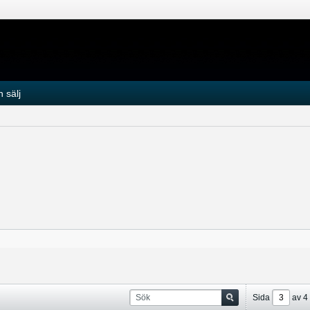
 sälj
Sida
av
4