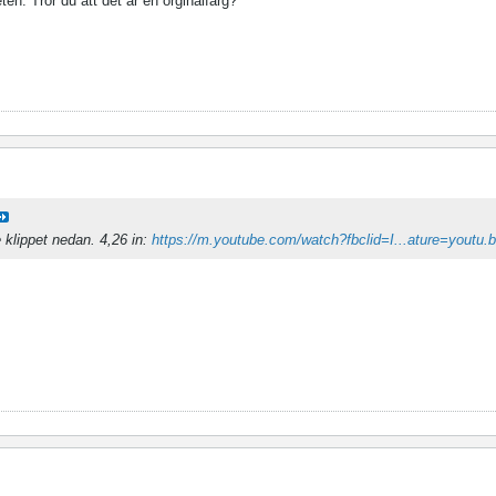
ten. Tror du att det är en orginalfärg?
se klippet nedan. 4,26 in:
https://m.youtube.com/watch?fbclid=I...ature=youtu.