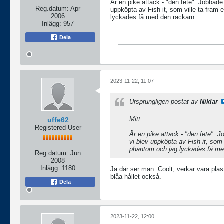
Är en pike attack - "den fete". Jobbad
Reg.datum:
Apr
uppköpta av Fish it, som ville ta fram 
2006
lyckades få med den rackarn.
Inlägg:
957
Dela
2023-11-22, 11:07
Ursprungligen postat av
Niklar
Mitt
uffe62
Registered User
Är en pike attack - "den fete". 
vi blev uppköpta av Fish it, som 
phantom och jag lyckades få me
Reg.datum:
Jun
2008
Inlägg:
1180
Ja där ser man. Coolt, verkar vara pla
blåa hållet också.
Dela
2023-11-22, 12:00