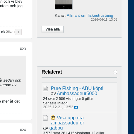
n och vi blev
antom och jag
Kanal:
Allmänt om fiskeutrustning
2026-04-11, 13:03
Visa alla
Gillar
1
#23
Relaterat
 år sedan och
irerade av
Pure Fishing - ABU köpt!
av
Ambassadeur5000
24 svar
2 506 visningar
0 gillar
e mer åt det
Senaste inlägg
2025-12-21, 13:53
Visa upp era
ambassadeurer
av
gabbu
#24
3 572 svar
261 415 visningar
12 gillar