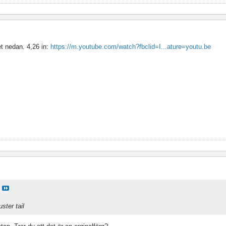
pet nedan. 4,26 in:
https://m.youtube.com/watch?fbclid=I...ature=youtu.be
ster tail