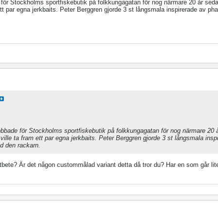
e för Stockholms sportfiskebutik på folkkungagatan för nog närmare 20 år seda
ett par egna jerkbaits. Peter Berggren gjorde 3 st långsmala inspirerade av ph
Jobbade för Stockholms sportfiskebutik på folkkungagatan för nog närmare 20
ville ta fram ett par egna jerkbaits. Peter Berggren gjorde 3 st långsmala insp
d den rackarn.
stbete? Är det någon custommålad variant detta då tror du? Har en som går lit