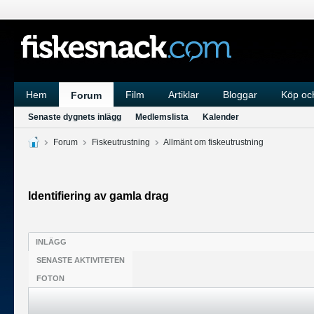
Hem
Film
Artiklar
Bloggar
Köp och
Forum
Senaste dygnets inlägg
Medlemslista
Kalender
Forum
Fiskeutrustning
Allmänt om fiskeutrustning
Identifiering av gamla drag
INLÄGG
SENASTE AKTIVITETEN
FOTON