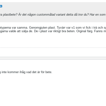
ra plastbete? Är det någon custommålad variant detta då tror du? Har en som 
totyperna var samma. Genomgjuten plast. Tyvärr var v1 som vi fick i trä och s
garna valde att sälja de. De i plast var riktigt bra beten. Orginal färg. Fanns m
 inte kommer ihåg vad det är för bete.