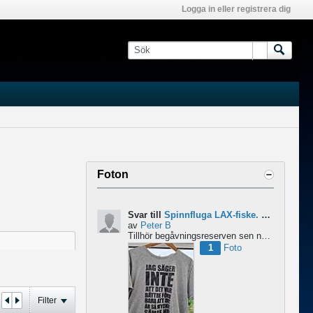
Logga in eller registrera dig
Foton
Svar till
Spinnfluga LAX-fiske. Abu 6500 pro rocket - Lina för kort?
av
Peter B
Tillhör begåvningsreserven sen ngr år , bidrar med denna devis.
1
Foto
Filter