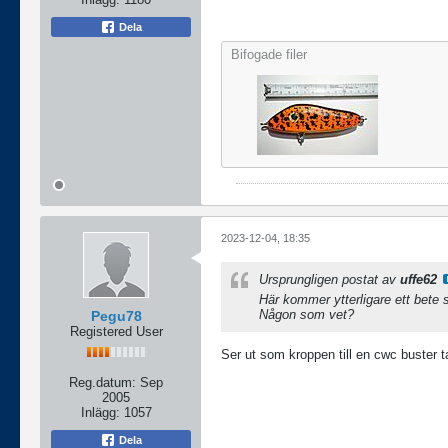
Dela
Bifogade filer
2023-12-04, 18:35
Ursprungligen postat av
uffe62
Här kommer ytterligare ett bete 
Någon som vet?
Pegu78
Registered User
Ser ut som kroppen till en cwc buster ta
Reg.datum:
Sep
2005
Inlägg:
1057
Dela