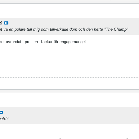
69
t va en polare tull mig som tillverkade dom och den hette "The Chump"
 mer avrundat i profilen. Tackar för engagemanget.
bete?