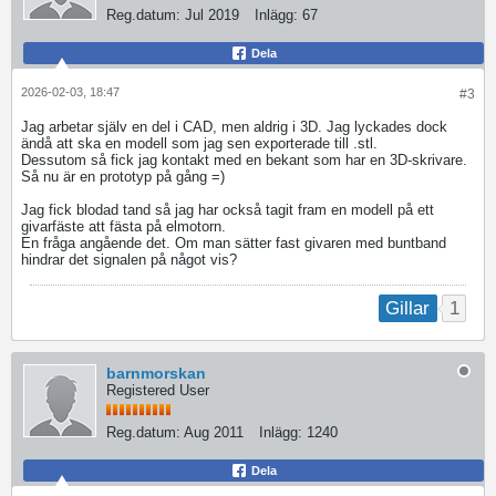
Reg.datum:
Jul 2019
Inlägg:
67
Dela
2026-02-03, 18:47
#3
Jag arbetar själv en del i CAD, men aldrig i 3D. Jag lyckades dock
ändå att ska en modell som jag sen exporterade till .stl.
Dessutom så fick jag kontakt med en bekant som har en 3D-skrivare.
Så nu är en prototyp på gång =)
Jag fick blodad tand så jag har också tagit fram en modell på ett
givarfäste att fästa på elmotorn.
En fråga angående det. Om man sätter fast givaren med buntband
hindrar det signalen på något vis?
1
Gillar
barnmorskan
Registered User
Reg.datum:
Aug 2011
Inlägg:
1240
Dela