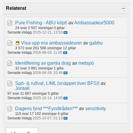
Relaterat
Pure Fishing - ABU köpt!
av
Ambassadeur5000
24 svar
2 507 visningar
0 gillar
Senaste inlägg
2025-12-21, 13:53
Visa upp era ambassadeurer
av
gabbu
3 572 svar
261 566 visningar
12 gillar
Senaste inlägg
2026-06-03, 11:05
Identifiering av gamla drag
av
metspö
32 svar
3 981 visningar
1 gilla
Senaste inlägg
2026-06-28, 10:46
Spö- & rullval, L/ML (snäppet över BFS)!
av
JontaK
97 svar
11 887 visningar
5 gillar
Senaste inlägg
2025-10-14, 14:05
Dagens fynd ***Fyndtråden***
av
senzitivity
110 svar
17 192 visningar
4 gillar
Senaste inlägg
2025-10-07, 01:13