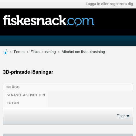
Logga in eller registrera dig
Forum
Fiskeutrustning
Allmänt om fiskeutrustning
3D-printade lösningar
INLÄGG
SENASTE AKTIVITETEN
FOTON
Filter