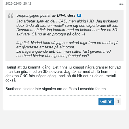
2026-02-03, 20:42
#4
Ursprungligen postat av
DIFAnders
Jag arbetar själv en del i CAD, men aldrig i 3D. Jag lyckades
dock ändå att ska en modell som jag sen exporterade till .stl.
Dessutom så fick jag kontakt med en bekant som har en 3D-
skrivare. Så nu är en prototyp på gång =)
Jag fick blodad tand så jag har också tagit fram en modell på
ett givarfäste att fästa på elmotorn.
En fråga angående det. Om man sätter fast givaren med
buntband hindrar det signalen på något vis?
Härligt att du kommit igång! Det finns ju knappt några gränser för vad
man kan göra med en 3D-skrivare. Jag räknar med att få hem min
desktop-CNC fräs någon gång i april så då blir det rulldelar i metall
också
Buntband hindrar inte signalen om de fästs i avsedda fästen.
1
Gillar