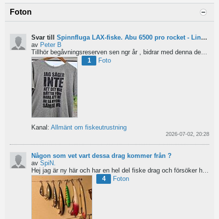
Foton
Svar till
Spinnfluga LAX-fiske. Abu 6500 pro rocket - Lina för kort?
av
Peter B
Tillhör begåvningsreserven sen ngr år , bidrar med denna devis.
Pe
1
Foto
Kanal:
Allmänt om fiskeutrustning
2026-07-02, 20:28
Någon som vet vart dessa drag kommer från ?
av
SpiN.
Hej jag är ny här och har en hel del fiske drag och försöker hitta information från vart dom kommer...
4
Foton