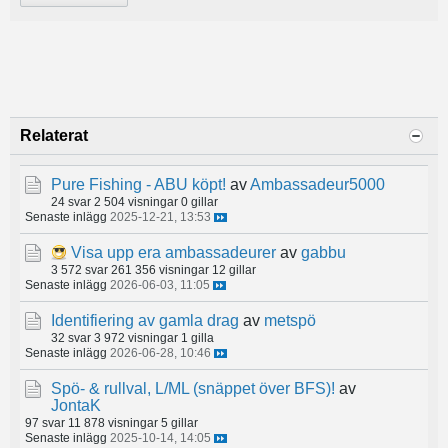
Relaterat
Pure Fishing - ABU köpt!
av
Ambassadeur5000
24 svar
2 504 visningar
0 gillar
Senaste inlägg
2025-12-21, 13:53
Visa upp era ambassadeurer
av
gabbu
3 572 svar
261 356 visningar
12 gillar
Senaste inlägg
2026-06-03, 11:05
Identifiering av gamla drag
av
metspö
32 svar
3 972 visningar
1 gilla
Senaste inlägg
2026-06-28, 10:46
Spö- & rullval, L/ML (snäppet över BFS)!
av
JontaK
97 svar
11 878 visningar
5 gillar
Senaste inlägg
2025-10-14, 14:05