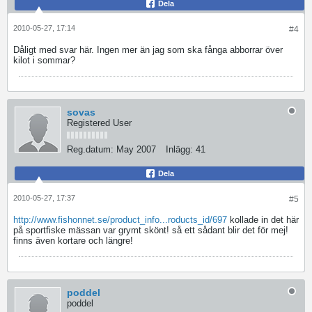
Dela
2010-05-27, 17:14
#4
Dåligt med svar här. Ingen mer än jag som ska fånga abborrar över
kilot i sommar?
sovas
Registered User
Reg.datum:
May 2007
Inlägg:
41
Dela
2010-05-27, 17:37
#5
http://www.fishonnet.se/product_info...roducts_id/697
kollade in det här
på sportfiske mässan var grymt skönt! så ett sådant blir det för mej!
finns även kortare och längre!
poddel
poddel