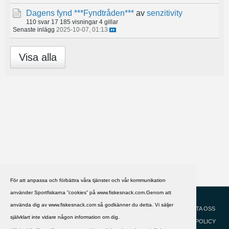
Dagens fynd ***Fyndtråden***
av
senzitivity
110 svar
17 185 visningar
4 gillar
Senaste inlägg
2025-10-07, 01:13
Visa alla
För att anpassa och förbättra våra tjänster och vår kommunikation
använder Sportfiskarna ”cookies” på www.fiskesnack.com.Genom att
HJÄLP
Svenska
använda dig av www.fiskesnack.com så godkänner du detta. Vi säljer
KONTAKTA OSS
självklart inte vidare någon information om dig.
COOKIEPOLICY