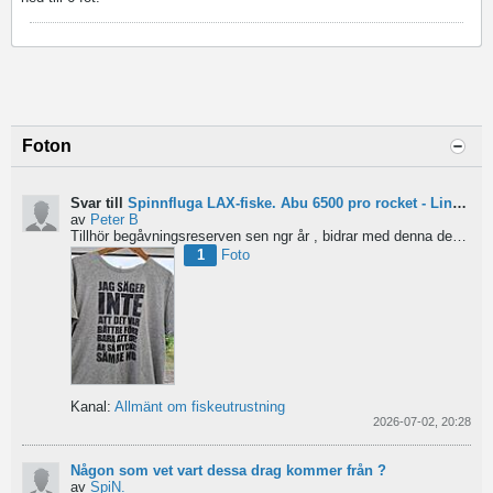
Foton
Svar till
Spinnfluga LAX-fiske. Abu 6500 pro rocket - Lina för kort?
av
Peter B
Tillhör begåvningsreserven sen ngr år , bidrar med denna devis.
Pe
1
Foto
Kanal:
Allmänt om fiskeutrustning
2026-07-02, 20:28
Någon som vet vart dessa drag kommer från ?
av
SpiN.