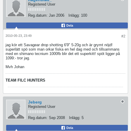
Registered User
Reg.datum:
Jan 2006
Inlägg:
100
Dela
2010-05-23, 23:49
#2
jag kör ett Savagear drop shotting 6'9" 5-20g och är grymt nöjd!
superlätt spö som man orkar fiska en hel dag med och tillsammans
med en shimano tecnium 1000fb blir det ett superkitt! spöt ligger på
1099:- tror jag.
Mvh Johan
TEAM FILC HUNTERS
Jeberg
Registered User
Reg.datum:
Sep 2008
Inlägg:
5
Dela