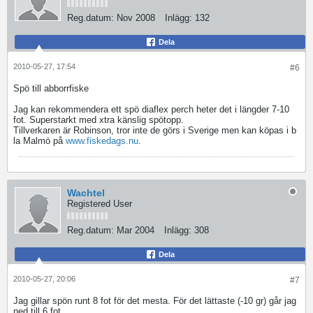
Reg.datum:
Nov 2008
Inlägg:
132
Dela
2010-05-27, 17:54
#6
Spö till abborrfiske
Jag kan rekommendera ett spö diaflex perch heter det i längder 7-10
fot. Superstarkt med xtra känslig spötopp.
Tillverkaren är Robinson, tror inte de görs i Sverige men kan köpas i b
la Malmö på
www.fiskedags.nu
.
Wachtel
Registered User
Reg.datum:
Mar 2004
Inlägg:
308
Dela
2010-05-27, 20:06
#7
Jag gillar spön runt 8 fot för det mesta. För det lättaste (-10 gr) går jag
ned till 6 fot.