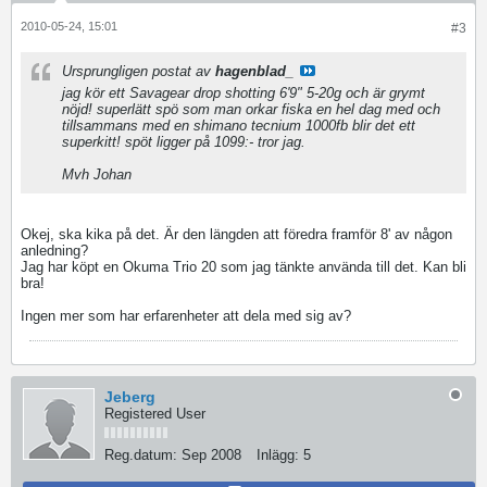
2010-05-24, 15:01
#3
Ursprungligen postat av
hagenblad_
jag kör ett Savagear drop shotting 6'9" 5-20g och är grymt
nöjd! superlätt spö som man orkar fiska en hel dag med och
tillsammans med en shimano tecnium 1000fb blir det ett
superkitt! spöt ligger på 1099:- tror jag.
Mvh Johan
Okej, ska kika på det. Är den längden att föredra framför 8' av någon
anledning?
Jag har köpt en Okuma Trio 20 som jag tänkte använda till det. Kan bli
bra!
Ingen mer som har erfarenheter att dela med sig av?
Jeberg
Registered User
Reg.datum:
Sep 2008
Inlägg:
5