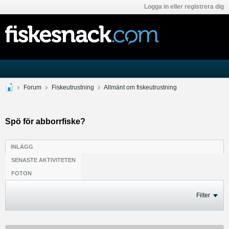
Logga in eller registrera dig
Forum
Fiskeutrustning
Allmänt om fiskeutrustning
Spö för abborrfiske?
INLÄGG
SENASTE AKTIVITETEN
FOTON
Filter