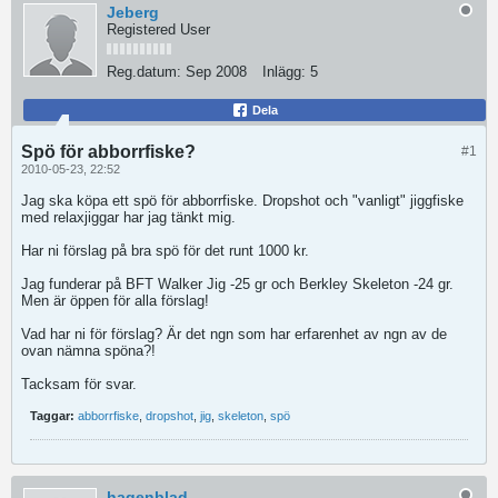
Jeberg
Registered User
Reg.datum:
Sep 2008
Inlägg:
5
Dela
Spö för abborrfiske?
#1
2010-05-23, 22:52
Jag ska köpa ett spö för abborrfiske. Dropshot och "vanligt" jiggfiske
med relaxjiggar har jag tänkt mig.
Har ni förslag på bra spö för det runt 1000 kr.
Jag funderar på BFT Walker Jig -25 gr och Berkley Skeleton -24 gr.
Men är öppen för alla förslag!
Vad har ni för förslag? Är det ngn som har erfarenhet av ngn av de
ovan nämna spöna?!
Tacksam för svar.
Taggar:
abborrfiske
,
dropshot
,
jig
,
skeleton
,
spö
hagenblad_