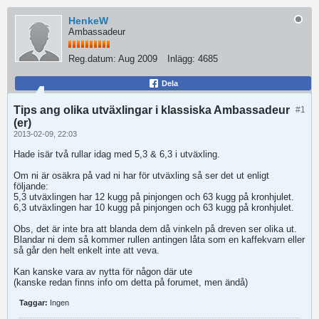
HenkeW
Ambassadeur
Reg.datum:
Aug 2009
Inlägg:
4685
Dela
Tips ang olika utväxlingar i klassiska Ambassadeur
#1
(er)
2013-02-09, 22:03
Hade isär två rullar idag med 5,3 & 6,3 i utväxling.
Om ni är osäkra på vad ni har för utväxling så ser det ut enligt
följande:
5,3 utväxlingen har 12 kugg på pinjongen och 63 kugg på kronhjulet.
6,3 utväxlingen har 10 kugg på pinjongen och 63 kugg på kronhjulet.
Obs, det är inte bra att blanda dem då vinkeln på dreven ser olika ut.
Blandar ni dem så kommer rullen antingen låta som en kaffekvarn eller
så går den helt enkelt inte att veva.
Kan kanske vara av nytta för någon där ute
(kanske redan finns info om detta på forumet, men ändå)
Taggar:
Ingen