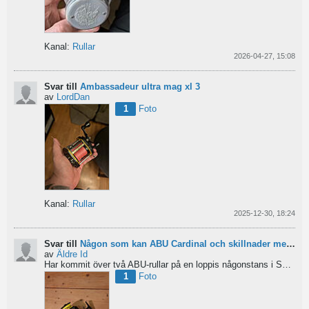
Kanal:
Rullar
2026-04-27, 15:08
Svar till
Ambassadeur ultra mag xl 3
av
LordDan
1
Foto
Kanal:
Rullar
2025-12-30, 18:24
Svar till
Någon som kan ABU Cardinal och skillnader mellan äldre rullar?
av
Äldre Id
Har kommit över två ABU-rullar på en loppis någonstans i Sverige. Servat själv nu. Den ena är en klassisk...
1
Foto