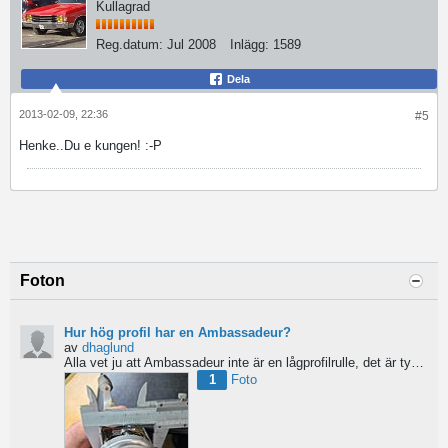
Kullagrad
Reg.datum:
Jul 2008
Inlägg:
1589
Dela
2013-02-09, 22:36
#5
Henke..Du e kungen! :-P
Foton
Hur hög profil har en Ambassadeur?
av
dhaglund
Alla vet ju att Ambassadeur inte är en lågprofilrulle, det är tydligt. Men hur hög profil har de egentligen?...
1
Foto