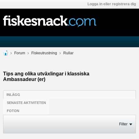
Logga in eller registrera dig
Forum
Fiskeutrustning
Rullar
Tips ang olika utväxlingar i klassiska
Ambassadeur (er)
INLÄGG
SENASTE AKTIVITETEN
FOTON
Filter