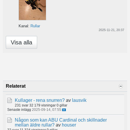
Kanal:
Rullar
2025-11-21, 20:37
Visa alla
Relaterat
Kullager - rena snurren?
av
lausvik
231 svar
32 179 visningar
0 gillar
Senaste inlägg
2025-09-14, 07:55
Någon som kan ABU Cardinal och skillnader
mellan äldre rullar?
av
houser
22 svar
11 324 visningar
0 gillar