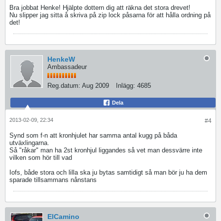
Bra jobbat Henke! Hjälpte dottern dig att räkna det stora drevet!
Nu slipper jag sitta å skriva på zip lock påsarna för att hålla ordning på
det!
HenkeW
Ambassadeur
Reg.datum:
Aug 2009
Inlägg:
4685
Dela
2013-02-09, 22:34
#4
Synd som f-n att kronhjulet har samma antal kugg på båda
utväxlingarna.
Så "råkar" man ha 2st kronhjul liggandes så vet man dessvärre inte
vilken som hör till vad
Iofs, både stora och lilla ska ju bytas samtidigt så man bör ju ha dem
sparade tillsammans nånstans
ElCamino