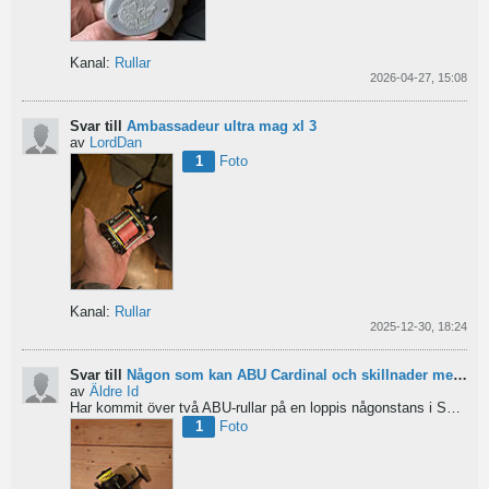
Kanal:
Rullar
2026-04-27, 15:08
Svar till
Ambassadeur ultra mag xl 3
av
LordDan
1
Foto
Kanal:
Rullar
2025-12-30, 18:24
Svar till
Någon som kan ABU Cardinal och skillnader mellan äldre rullar?
av
Äldre Id
Har kommit över två ABU-rullar på en loppis någonstans i Sverige. Servat själv nu. Den ena är en klassisk...
1
Foto