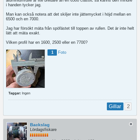
aluminiumrulle är lite bredare än en 6500 classic så känns den mindre
i handen tycker jag.
Man kan också notera att det skiljer inte jättemycket i höjd mellan en
6500 och en 7000.
Jag har försökt mäta från spöfästet till toppen av rullen. Det är inte helt
lätt att mäta exakt.
Vilken profil har en 1600, 2500 eller en 7700?
1
Foto
Taggar:
Ingen
2
Gillar
Backslag
Lördagsfiskare