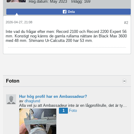
Reg.datum:
May 2023
Inlägg:
169
Dela
2026-04-27, 21:08
#2
Inte vad du frågar efter men: Record 2100 och Record 2200 Expert 56
mm. Konstigt nog känns de gamla rullarna nättare än Black Max 3600
med 48 mm. Shimano Ur-Calcutta 200 har 53 mm.
Foton
Hur hög profil har en Ambassadeur?
av
dhaglund
Alla vet ju att Ambassadeur inte är en lågprofilrulle, det är tydligt. Men hur hög profil har de egentligen?...
1
Foto