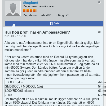
dhaglund
Registrerad användare
Reg.datum:
Feb 2025
Inlägg:
23
Dela
Hur hög profil har en Ambassadeur?
#1
2026-04-27, 15:08
Alla vet ju att Ambassadeur inte är en lågprofilrulle, det är tydligt. Men
hur hög profil har de egentligen? Och hur mycket skiljer det egentligen
mellan modellerna?
Efter att ha kastat en stund med en Record 61 tyckte jag att den
kändes stor i handen, vilket förvånade mig eftersom jag är van att
kasta med min Mörrum eller SM 6600 aluminumrulle. Jag bytte då till
min 5500C Syncro. Den kändes bättre. Även om profilen är den
samma så gör ju den mindre bredden att den är lättare att hålla i.
Ingen överaskning där. Men när jag kom hem passade jag på att mäta
profilen på några rullar.
T3600C (alu)
49 m
SM6600CL / M6600CL (alu)
54 m
6000/6500/61 classic
61 m
7000
65 m
Här framgår att en 6600 aluminiumrulle ligger närmare en 3600 i profil
än en 6500 classic! Det förklarar min känsla. Så trots att en 6600