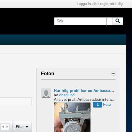
Logga in eller registrera dig
Foton
Hur hög profil har en Ambassadeur?
av
dhaglund
Alla vet ju att Ambassadeur inte är en lågprofilrulle, det är tydligt. Men hur hög profil har de egentligen?...
1
Foto
Filter