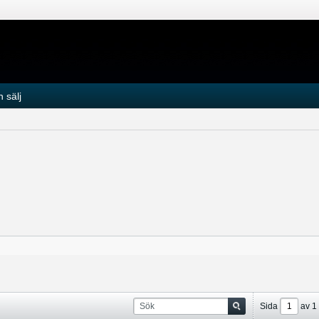
 sälj
Sida
av
1