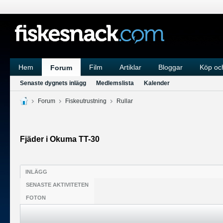
Hem
Film
Artiklar
Bloggar
Köp och
Forum
Senaste dygnets inlägg
Medlemslista
Kalender
Forum
Fiskeutrustning
Rullar
Fjäder i Okuma TT-30
INLÄGG
SENASTE AKTIVITETEN
FOTON