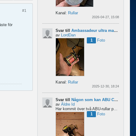
#1
Kanal:
Rullar
2026-04-27, 15:08
äste för
Svar till
Ambassadeur ultra mag xl 3
av
LordDan
1
Foto
Kanal:
Rullar
2025-12-30, 18:24
Svar till
Någon som kan ABU Cardinal och skillnader mellan äldre rullar?
av
Äldre Id
Har kommit över två ABU-rullar på en loppis någonstans i Sverige. Servat själv nu. Den ena är en klassisk...
1
Foto