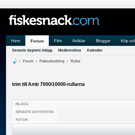
Hem
Film
Artiklar
Bloggar
Köp och
Forum
Senaste dygnets inlägg
Medlemslista
Kalender
Forum
Fiskeutrustning
Rullar
trim till Amb 7000/10000-rullarna
INLÄGG
SENASTE AKTIVITETEN
FOTON