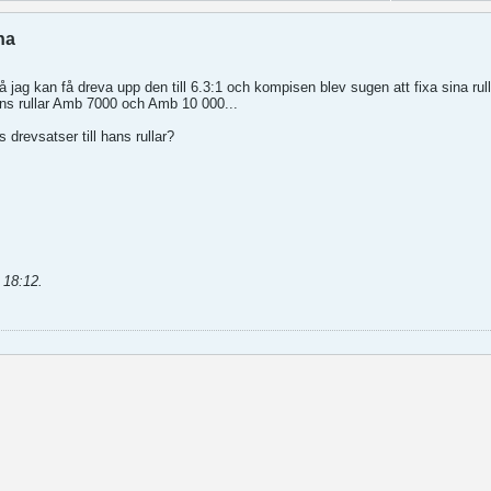
na
 så jag kan få dreva upp den till 6.3:1 och kompisen blev sugen att fixa sina r
 hans rullar Amb 7000 och Amb 10 000...
 drevsatser till hans rullar?
 18:12
.