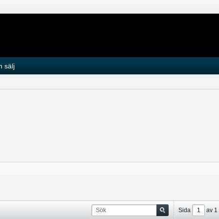
 sälj
Sida
av
1