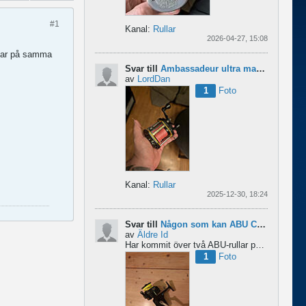
#1
Kanal:
Rullar
2026-04-27, 15:08
ullar på samma
Svar till
Ambassadeur ultra mag xl 3
av
LordDan
1
Foto
Kanal:
Rullar
2025-12-30, 18:24
Svar till
Någon som kan ABU Cardinal och skillnader mellan äldre rullar?
av
Äldre Id
Har kommit över två ABU-rullar på en loppis någonstans i Sverige. Servat själv nu. Den ena är en klassisk...
1
Foto