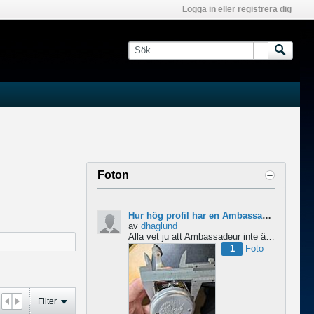
Logga in eller registrera dig
Foton
Hur hög profil har en Ambassadeur?
av
dhaglund
Alla vet ju att Ambassadeur inte är en lågprofilrulle, det är tydligt. Men hur hög profil har de egentligen?...
1
Foto
Filter