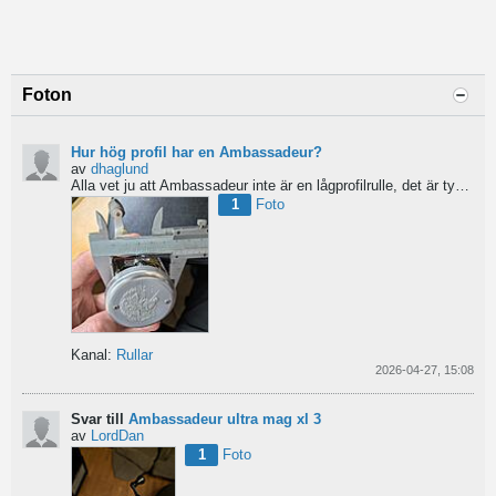
Foton
Hur hög profil har en Ambassadeur?
av
dhaglund
Alla vet ju att Ambassadeur inte är en lågprofilrulle, det är tydligt. Men hur hög profil har de egentligen?...
1
Foto
Kanal:
Rullar
2026-04-27, 15:08
Svar till
Ambassadeur ultra mag xl 3
av
LordDan
1
Foto