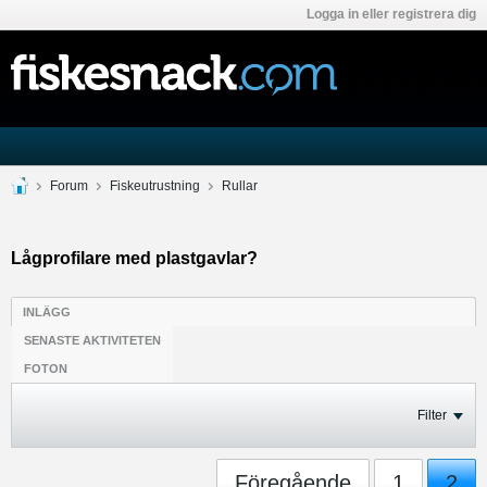
Logga in eller registrera dig
Forum
Fiskeutrustning
Rullar
Lågprofilare med plastgavlar?
INLÄGG
SENASTE AKTIVITETEN
FOTON
Filter
Föregående
1
2