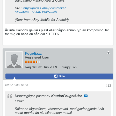
Baitcasting Fishing Reel 2 Colors
URL:
http://pages.ebay.com/link/?
nav=item...661463&alt=web
(Sent from eBay Mobile for Android)
Är inte Haibons gavlar i plast eller någon annan typ av komposit? Har
för mig du hade en sån där STEED?
Fogeljazz
Registered User
Reg.datum:
Jun 2009
Inlägg:
592
Dela
2015-10-08, 08:36
#13
Ursprungligen postat av
KnudorFnugelfufen
Exakt.
Söker en lågprofilare, vänstervevad, med gavlar gjorda i nåt
annat matrial än alu eller annan metall.