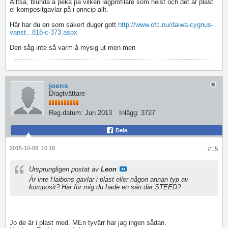
Alltså, blunda å peka på vilken lågprofilare som helst och det är plast
el kompositgavlar på i princip allt.
Här har du en som säkert duger gott
http://www.ofc.nu/daiwa-cygnus-
vanst...818-c-373.aspx
Den såg inte så varm å mysig ut men men
joens
Dragtvättare
Reg.datum:
Jun 2013
Inlägg:
3727
Dela
2015-10-08, 10:18
#15
Ursprungligen postat av
Leon
Är inte Haibons gavlar i plast eller någon annan typ av
komposit? Har för mig du hade en sån där STEED?
Jo de är i plast med. MEn tyvärr har jag ingen sådan.