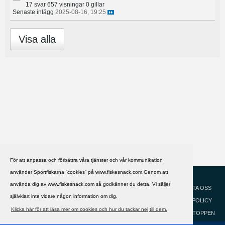
17 svar
657 visningar
0 gillar
Senaste inlägg
2025-08-16, 19:25
Visa alla
För att anpassa och förbättra våra tjänster och vår kommunikation
använder Sportfiskarna ”cookies” på www.fiskesnack.com.Genom att
HJÄLP
Svenska
använda dig av www.fiskesnack.com så godkänner du detta. Vi säljer
KONTAKTA OSS
självklart inte vidare någon information om dig.
COOKIEPOLICY
Klicka här för att läsa mer om cookies och hur du tackar nej till dem.
GÅ TILL TOPPEN