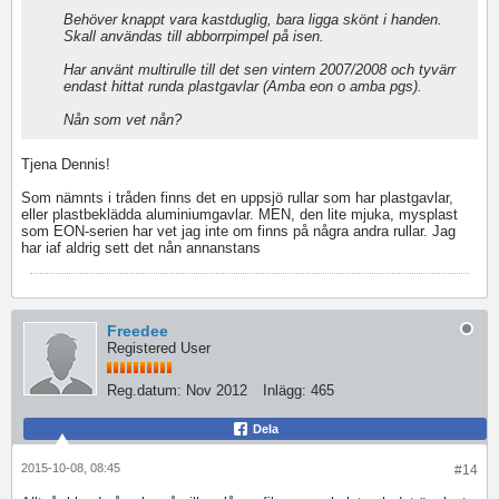
Behöver knappt vara kastduglig, bara ligga skönt i handen.
Skall användas till abborrpimpel på isen.
Har använt multirulle till det sen vintern 2007/2008 och tyvärr
endast hittat runda plastgavlar (Amba eon o amba pgs).
Nån som vet nån?
Tjena Dennis!
Som nämnts i tråden finns det en uppsjö rullar som har plastgavlar,
eller plastbeklädda aluminiumgavlar. MEN, den lite mjuka, mysplast
som EON-serien har vet jag inte om finns på några andra rullar. Jag
har iaf aldrig sett det nån annanstans
Freedee
Registered User
Reg.datum:
Nov 2012
Inlägg:
465
Dela
2015-10-08, 08:45
#14