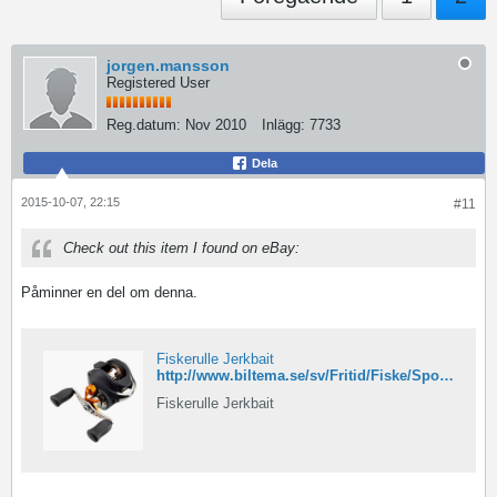
jorgen.mansson
Registered User
Reg.datum:
Nov 2010
Inlägg:
7733
Dela
2015-10-07, 22:15
#11
Check out this item I found on eBay:
Påminner en del om denna.
Fiskerulle Jerkbait
http://www.biltema.se/sv/Fritid/Fiske/Spo-och-rulle/Fiskerulle-Jerkbait-2000034803/
Fiskerulle Jerkbait