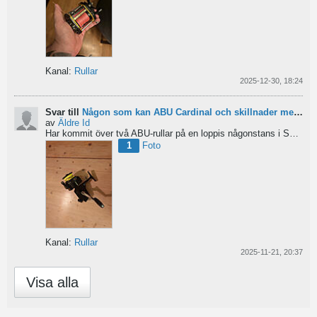
Kanal:
Rullar
2025-12-30, 18:24
Svar till
Någon som kan ABU Cardinal och skillnader mellan äldre rullar?
av
Äldre Id
Har kommit över två ABU-rullar på en loppis någonstans i Sverige. Servat själv nu. Den ena är en klassisk...
1
Foto
Kanal:
Rullar
2025-11-21, 20:37
Visa alla