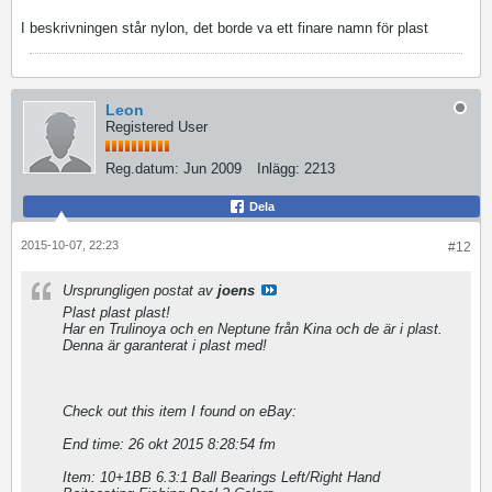
I beskrivningen står nylon, det borde va ett finare namn för plast
Leon
Registered User
Reg.datum:
Jun 2009
Inlägg:
2213
Dela
2015-10-07, 22:23
#12
Ursprungligen postat av
joens
Plast plast plast!
Har en Trulinoya och en Neptune från Kina och de är i plast.
Denna är garanterat i plast med!
Check out this item I found on eBay:
End time: 26 okt 2015 8:28:54 fm
Item: 10+1BB 6.3:1 Ball Bearings Left/Right Hand