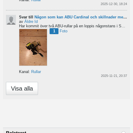
2025-12-30, 18:24
Svar till
Någon som kan ABU Cardinal och skillnader mellan äldre rullar?
av
Äldre Id
Har kommit över två ABU-rullar på en loppis någonstans i Sverige. Servat själv nu. Den ena är en klassisk...
1
Foto
Kanal:
Rullar
2025-11-21, 20:37
Visa alla