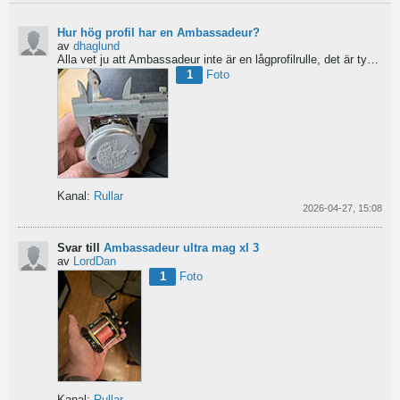
Hur hög profil har en Ambassadeur?
av
dhaglund
Alla vet ju att Ambassadeur inte är en lågprofilrulle, det är tydligt. Men hur hög profil har de egentligen?...
1
Foto
Kanal:
Rullar
2026-04-27, 15:08
Svar till
Ambassadeur ultra mag xl 3
av
LordDan
1
Foto
Kanal:
Rullar