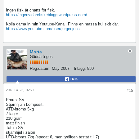
Ingen fisk är chans för fisk.
https://ingenvidarefiskeblogg.wordpress.com/
Kolla gärna in min Youtube-Kanal. Finns en massa kul skit där.
https://www.youtube.com/user/jurgenjons
Morta
Gädda å gös
Reg.datum:
May 2007
Inlägg:
930
Dela
2018-04-23, 16:50
#15
Prorex SV:
Stjärnhjul i komposit.
ATD-broms 5kg
7 lager
210 gram
matt finish
Tatula SV:
stjärnhjul i zaion
UTD-broms 7kg (specat 6, men tydligen testat till 7)