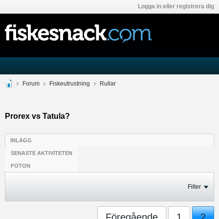
Logga in eller registrera dig
Forum
Fiskeutrustning
Rullar
Prorex vs Tatula?
INLÄGG
SENASTE AKTIVITETEN
FOTON
Filter
Föregående
1
2