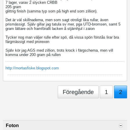
7 lager, varav 2 stycken CRBB
205 gram
glittrig finish (samma typ som på high end som zillion).
Det är väl skillnaderna, men som sagt otroligt lika rullar, även
prismässigt. Själv gillar jag tatula sv mer, pga UTD-bromsen, samt 5
gram lättare och framförallt lacken å stjärnhjul i zaion
Tycker nog man väljer rulle efter spö, då vissa spön förstås lirar bra
färgmässigt med prorexen
Själv kör jag AGS med zillion, trots krock i färgschema, men vill
komma under 200 gram på rullen
http://mortasfiske.blogspot.com
Föregående
1
2
Foton