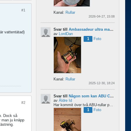
#1
Kanal:
Rullar
2026-04-27, 15:08
Svar till
Ambassadeur ultra mag xl 3
är vattentätad)
av
LordDan
1
Foto
Kanal:
Rullar
2025-12-30, 18:24
Svar till
Någon som kan ABU Cardinal och skillnader mellan äldre rullar?
av
Äldre Id
#2
Har kommit över två ABU-rullar på en loppis någonstans i Sverige. Servat själv nu. Den ena är en klassisk...
1
Foto
en. Dock så
ir man ju knäpp
fästning.