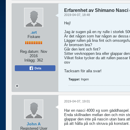
Erfarenhet av Shimano Nasci
2019-04-07, 18:48
Hej!
Jag är sugen på en ny rulle i storlek 
.art
Är det någon som har någon av dessa r
Fiskare
Lägger rullen på lina fint och omsorgsfu
Är bromsen bra?
Går den lent och fint?
Reg.datum:
Nov
Sitter vevknoppen bra eller glappar de
2016
Vilket fiske tycker du att rullen passar b
Inlägg:
362
osv
Dela
Tacksam för alla svar!
Taggar:
Ingen
2019-04-07, 19:01
Har en nasci 4000 xg som gäddhaspel.
Enda skillnaden mellan den och min str
glappar den inte på nascin utan bara att
på att hålla på och skruva på konstant. 
John A
Registered User