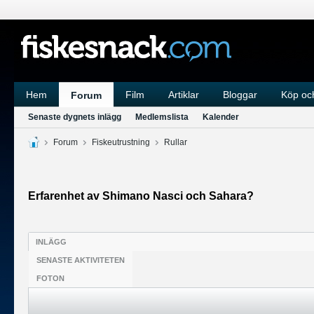
Hem
Film
Artiklar
Bloggar
Köp och
Forum
Senaste dygnets inlägg
Medlemslista
Kalender
Forum
Fiskeutrustning
Rullar
Erfarenhet av Shimano Nasci och Sahara?
INLÄGG
SENASTE AKTIVITETEN
FOTON