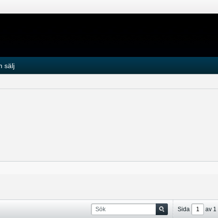
 sälj
Sida
av
1