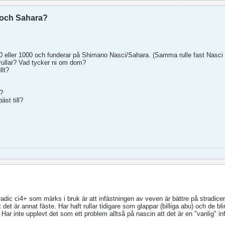
 och Sahara?
500 eller 1000 och funderar på Shimano Nasci/Sahara. (Samma rulle fast Nasci 
ullar? Vad tycker ni om dom?
llt?
n?
äst till?
adic ci4+ som märks i bruk är att infästningen av veven är bättre på stradic
 det är annat fäste. Har haft rullar tidigare som glappar (billiga abu) och de bl
Har inte upplevt det som ett problem alltså på nascin att det är en "vanlig" in