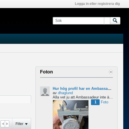
Logga in eller registrera dig
Foton
Hur hög profil har en Ambassadeur?
av
dhaglund
Alla vet ju att Ambassadeur inte är en lågprofilrulle, det är tydligt. Men hur hög profil har de egentligen?...
1
Foto
Filter