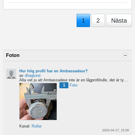
1
2
Nästa
Foton
Hur hög profil har en Ambassadeur?
av
dhaglund
Alla vet ju att Ambassadeur inte är en lågprofilrulle, det är tydligt. Men hur hög profil har de egentligen?...
1
Foto
Kanal:
Rullar
2026-04-27, 15:08