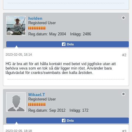
holden
Registered User
Reg.datum:
May 2004
Inlägg:
2486
Dela
2023-02-05, 18:14
#2
HG är bra att för att hålla kontakt med betet vid jiggfiske utan att
behöva veva som en tok så där ligger min röst. Använder bara
lågutväxlat för cranks/swimbaits den kalla årstiden.
Mikael.T
Registered User
Reg.datum:
Sep 2012
Inlägg:
172
Dela
2023-02-05, 18:18
#3