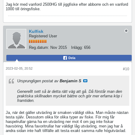
Jag kör med vanford 2500HG till jiggfiske efter abborre och en vanford
1000 till öringsfiske.
Kulfisk
Registered User
Reg.datum:
Nov 2015
Inlägg:
656
Dela
2023-02-05, 20:52
#10
Ursprungligen postat av
Benjamin S
Generellt sett så är detta rätt väg att gå. Då förstår man den
praktiska skillnaden mycket bättre och gör mer erfarna köp i
framtiden.
Ja, när det gäller utväxling är smaken väldigt olika. Man måste nästan
testa själv. Dessutom olika för olika typer av fiske. För mig får
haspelrullar gärna ha en utväxling ner mot 4 om jag inte fiskar
havsöring. Mina favoritrullar har väldigt låg utväxling, men jag har å
andra sidan inte haft tillfälle att testa exakt samma rulle högutväxlad.