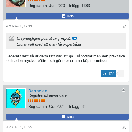
Reg.datum:
Jun 2020
Inlägg:
1383
Dela
2023-02-05, 19:33
#8
Ursprungligen postat av
jimpa1
Slutar väll med att man får köpa båda
Generellt sett så är detta rätt väg att gå. Då förstår man den praktiska
skillnaden mycket bättre och gör mer erfarna köp i framtiden.
1
Gillar
Dannejao
Registrerad användare
Reg.datum:
Oct 2021
Inlägg:
31
Dela
2023-02-05, 19:55
#9