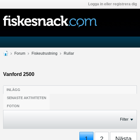
Logga in eller registrera dig
Forum
Fiskeutrustning
Rullar
Vanford 2500
INLÄGG
SENASTE AKTIVITETEN
FOTON
Filter
1
2
Nästa