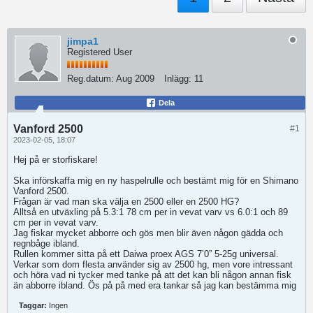
jimpa1
Registered User
Reg.datum:
Aug 2009
Inlägg:
11
Dela
Vanford 2500
#1
2023-02-05, 18:07
Hej på er storfiskare!
Ska införskaffa mig en ny haspelrulle och bestämt mig för en Shimano
Vanford 2500.
Frågan är vad man ska välja en 2500 eller en 2500 HG?
Alltså en utväxling på 5.3:1 78 cm per in vevat varv vs 6.0:1 och 89
cm per in vevat varv.
Jag fiskar mycket abborre och gös men blir även någon gädda och
regnbåge ibland.
Rullen kommer sitta på ett Daiwa proex AGS 7’0” 5-25g universal.
Verkar som dom flesta använder sig av 2500 hg, men vore intressant
och höra vad ni tycker med tanke på att det kan bli någon annan fisk
än abborre ibland. Ös på på med era tankar så jag kan bestämma mig
Taggar:
Ingen