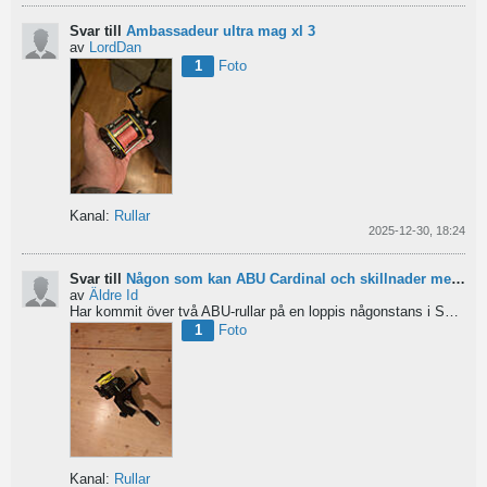
Svar till
Ambassadeur ultra mag xl 3
av
LordDan
1
Foto
Kanal:
Rullar
2025-12-30, 18:24
Svar till
Någon som kan ABU Cardinal och skillnader mellan äldre rullar?
av
Äldre Id
Har kommit över två ABU-rullar på en loppis någonstans i Sverige. Servat själv nu. Den ena är en klassisk...
1
Foto
Kanal:
Rullar