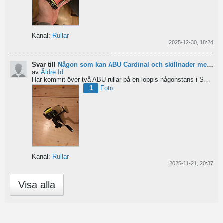
Kanal:
Rullar
2025-12-30, 18:24
Svar till
Någon som kan ABU Cardinal och skillnader mellan äldre rullar?
av
Äldre Id
Har kommit över två ABU-rullar på en loppis någonstans i Sverige. Servat själv nu. Den ena är en klassisk...
1
Foto
Kanal:
Rullar
2025-11-21, 20:37
Visa alla