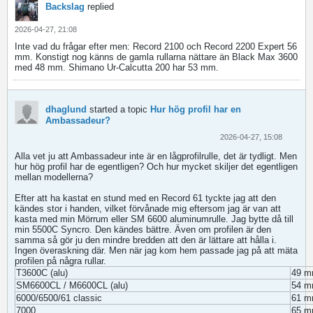
Backslag
replied
2026-04-27, 21:08
Inte vad du frågar efter men: Record 2100 och Record 2200 Expert 56
mm. Konstigt nog känns de gamla rullarna nättare än Black Max 3600
med 48 mm. Shimano Ur-Calcutta 200 har 53 mm.
dhaglund
started a topic
Hur hög profil har en
Ambassadeur?
2026-04-27, 15:08
Alla vet ju att Ambassadeur inte är en lågprofilrulle, det är tydligt. Men
hur hög profil har de egentligen? Och hur mycket skiljer det egentligen
mellan modellerna?
Efter att ha kastat en stund med en Record 61 tyckte jag att den
kändes stor i handen, vilket förvånade mig eftersom jag är van att
kasta med min Mörrum eller SM 6600 aluminumrulle. Jag bytte då till
min 5500C Syncro. Den kändes bättre. Även om profilen är den
samma så gör ju den mindre bredden att den är lättare att hålla i.
Ingen överaskning där. Men när jag kom hem passade jag på att mäta
profilen på några rullar.
T3600C (alu)
49 
SM6600CL / M6600CL (alu)
54 
6000/6500/61 classic
61 
7000
65 