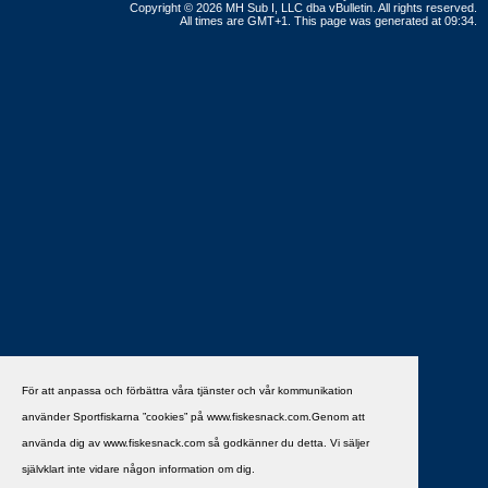
Copyright © 2026 MH Sub I, LLC dba vBulletin. All rights reserved.
All times are GMT+1. This page was generated at 09:34.
För att anpassa och förbättra våra tjänster och vår kommunikation
använder Sportfiskarna ”cookies” på www.fiskesnack.com.Genom att
använda dig av www.fiskesnack.com så godkänner du detta. Vi säljer
självklart inte vidare någon information om dig.