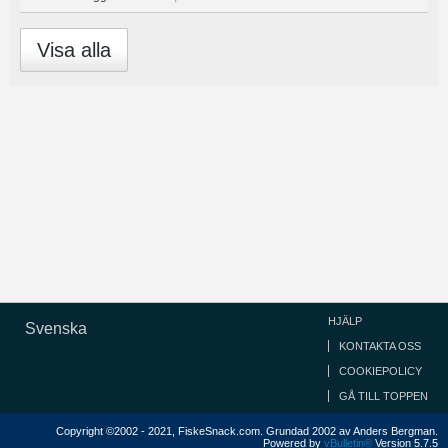
Visa alla
HJÄLP
Svenska
KONTAKTA OSS
COOKIEPOLICY
GÅ TILL TOPPEN
Copyright ©2002 - 2021, FiskeSnack.com. Grundad 2002 av Anders Bergman.
Powered by
vBulletin®
Version 5.7.5