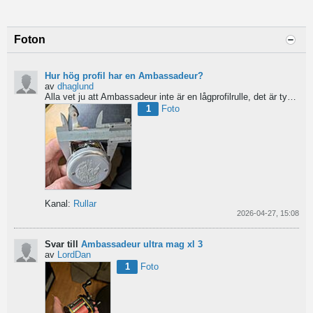
Foton
Hur hög profil har en Ambassadeur?
av
dhaglund
Alla vet ju att Ambassadeur inte är en lågprofilrulle, det är tydligt. Men hur hög profil har de egentligen?...
1
Foto
Kanal:
Rullar
2026-04-27, 15:08
Svar till
Ambassadeur ultra mag xl 3
av
LordDan
1
Foto