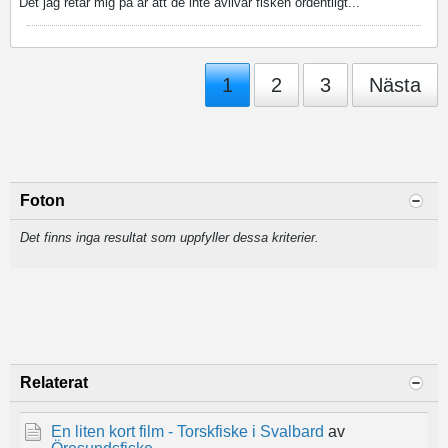
Det jag retar mig på är att de inte avlivar fisken ordentligt...
1
2
3
Nästa
Foton
Det finns inga resultat som uppfyller dessa kriterier.
Relaterat
En liten kort film - Torskfiske i Svalbard
av