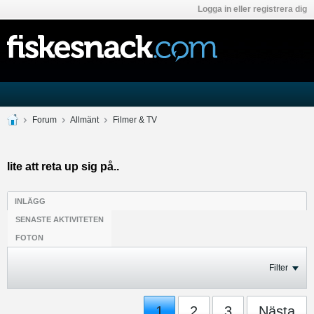
Logga in eller registrera dig
Forum
Allmänt
Filmer & TV
lite att reta up sig på..
INLÄGG
SENASTE AKTIVITETEN
FOTON
Filter
1
2
3
Nästa