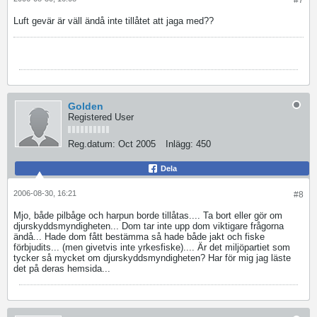
#7
Luft gevär är väll ändå inte tillåtet att jaga med??
Golden
Registered User
Reg.datum:
Oct 2005
Inlägg:
450
Dela
2006-08-30, 16:21
#8
Mjo, både pilbåge och harpun borde tillåtas.... Ta bort eller gör om
djurskyddsmyndigheten... Dom tar inte upp dom viktigare frågorna
ändå... Hade dom fått bestämma så hade både jakt och fiske
förbjudits... (men givetvis inte yrkesfiske).... Är det miljöpartiet som
tycker så mycket om djurskyddsmyndigheten? Har för mig jag läste
det på deras hemsida...