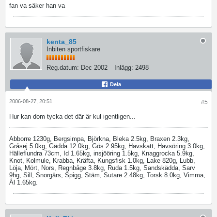
fan va säker han va
kenta_85
Inbiten sportfiskare
Reg.datum:
Dec 2002
Inlägg:
2498
Dela
2006-08-27, 20:51
#5
Hur kan dom tycka det där är kul igentligen...
Abborre 1230g, Bergsimpa, Björkna, Bleka 2.5kg, Braxen 2.3kg,
Gråsej 5.0kg, Gädda 12.0kg, Gös 2.95kg, Havskatt, Havsöring 3.0kg,
Hälleflundra 73cm, Id 1.65kg, insjööring 1.5kg, Knaggrocka 5.9kg,
Knot, Kolmule, Krabba, Kräfta, Kungsfisk 1.0kg, Lake 820g, Lubb,
Löja, Mört, Nors, Regnbåge 3.8kg, Ruda 1.5kg, Sandskädda, Sarv
9hg, Sill, Snorgärs, Spigg, Stäm, Sutare 2.48kg, Torsk 8.0kg, Vimma,
Ål 1.65kg.