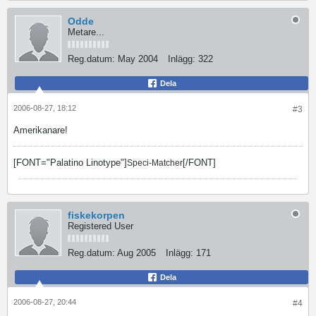
Odde
Metare...
Reg.datum:
May 2004
Inlägg:
322
Dela
2006-08-27, 18:12
#3
Amerikanare!
[FONT="Palatino Linotype"]
[/FONT]
Speci-Matcher
fiskekorpen
Registered User
Reg.datum:
Aug 2005
Inlägg:
171
Dela
2006-08-27, 20:44
#4