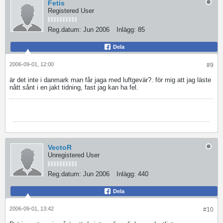
Fetis
Registered User
Reg.datum:
Jun 2006
Inlägg:
85
Dela
2006-09-01, 12:00
#9
är det inte i danmark man får jaga med luftgevär?. för mig att jag läste
nått sånt i en jakt tidning, fast jag kan ha fel.
VectoR
Unregistered User
Reg.datum:
Jun 2006
Inlägg:
440
Dela
2006-09-01, 13:42
#10