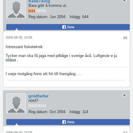
KalleTking
Bara gött å komma ut...
Reg.datum:
Jun 2004
Inlägg:
644
Dela
2006-08-30, 14:58
#6
Intressant fisketeknik
Tycker man ska få jaga med pilbåge i sverige åxå. Luftgevär e ju
tillåtet..
I varje motgång finns ett frö till framgång.....
gnidfarfar
nörd?
Reg.datum:
Oct 2004
Inlägg:
114
Dela
2006-08-30, 16:08