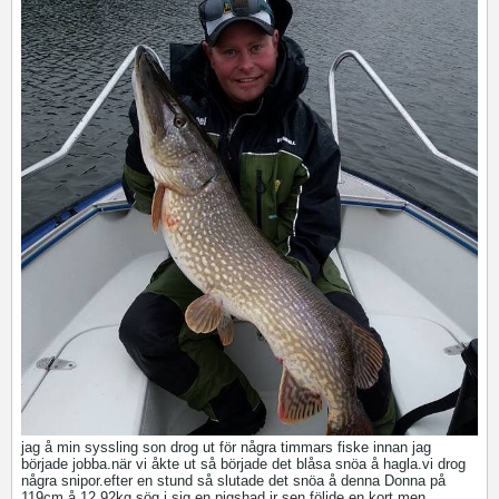
jag å min syssling son drog ut för några timmars fiske innan jag
började jobba.när vi åkte ut så började det blåsa snöa å hagla.vi drog
några snipor.efter en stund så slutade det snöa å denna Donna på
119cm å 12.92kg sög i sig en pigshad jr sen följde en kort men