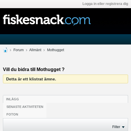
Logga in eller registrera dig
Forum
Allmänt
Mothugget
Vill du bidra till Mothugget ?
Detta är ett klistrat ämne.
INLÄGG
SENASTE AKTIVITETEN
FOTON
Filter