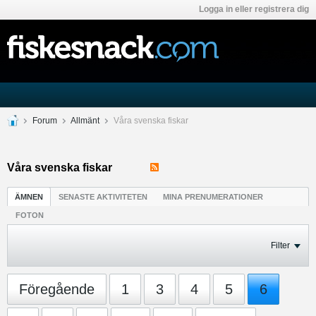
Logga in eller registrera dig
Forum
Allmänt
Våra svenska fiskar
Våra svenska fiskar
ÄMNEN
SENASTE AKTIVITETEN
MINA PRENUMERATIONER
FOTON
Filter
Föregående
1
3
4
5
6