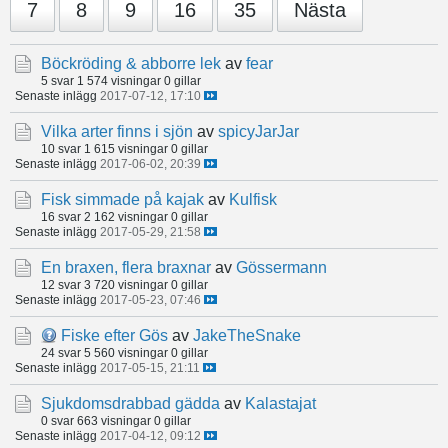
7
8
9
16
35
Nästa
Böckröding & abborre lek
av
fear
5 svar
1 574 visningar
0 gillar
Senaste inlägg
2017-07-12, 17:10
Vilka arter finns i sjön
av
spicyJarJar
10 svar
1 615 visningar
0 gillar
Senaste inlägg
2017-06-02, 20:39
Fisk simmade på kajak
av
Kulfisk
16 svar
2 162 visningar
0 gillar
Senaste inlägg
2017-05-29, 21:58
En braxen, flera braxnar
av
Gössermann
12 svar
3 720 visningar
0 gillar
Senaste inlägg
2017-05-23, 07:46
Fiske efter Gös
av
JakeTheSnake
24 svar
5 560 visningar
0 gillar
Senaste inlägg
2017-05-15, 21:11
Sjukdomsdrabbad gädda
av
Kalastajat
0 svar
663 visningar
0 gillar
Senaste inlägg
2017-04-12, 09:12