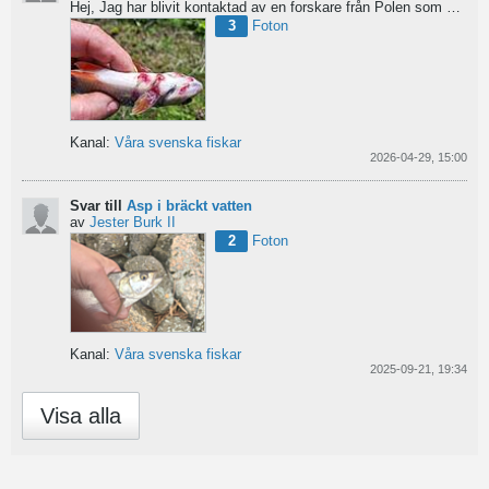
Hej,
Jag har blivit kontaktad av en forskare från Polen som är på jakt efter material av...
3
Foton
Kanal:
Våra svenska fiskar
2026-04-29, 15:00
Svar till
Asp i bräckt vatten
av
Jester Burk II
2
Foton
Kanal:
Våra svenska fiskar
2025-09-21, 19:34
Visa alla