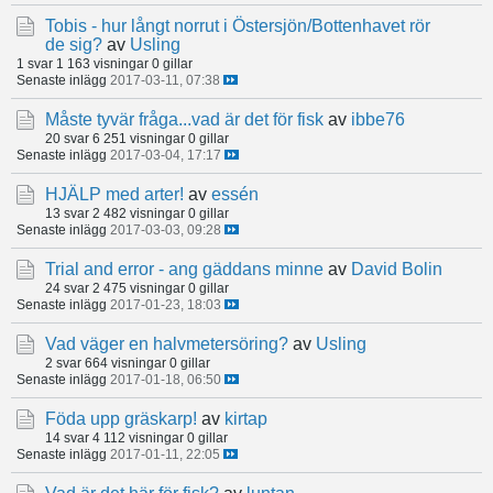
Tobis - hur långt norrut i Östersjön/Bottenhavet rör
de sig?
av
Usling
1 svar
1 163 visningar
0 gillar
Senaste inlägg
2017-03-11, 07:38
Måste tyvär fråga...vad är det för fisk
av
ibbe76
20 svar
6 251 visningar
0 gillar
Senaste inlägg
2017-03-04, 17:17
HJÄLP med arter!
av
essén
13 svar
2 482 visningar
0 gillar
Senaste inlägg
2017-03-03, 09:28
Trial and error - ang gäddans minne
av
David Bolin
24 svar
2 475 visningar
0 gillar
Senaste inlägg
2017-01-23, 18:03
Vad väger en halvmetersöring?
av
Usling
2 svar
664 visningar
0 gillar
Senaste inlägg
2017-01-18, 06:50
Föda upp gräskarp!
av
kirtap
14 svar
4 112 visningar
0 gillar
Senaste inlägg
2017-01-11, 22:05