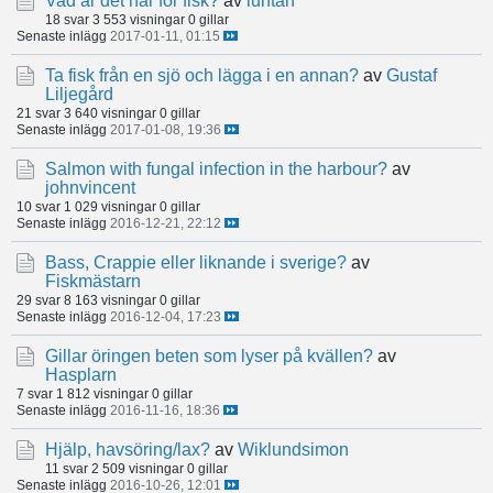
Vad är det här för fisk?
av
luntan
18 svar
3 553 visningar
0 gillar
Senaste inlägg
2017-01-11, 01:15
Ta fisk från en sjö och lägga i en annan?
av
Gustaf
Liljegård
21 svar
3 640 visningar
0 gillar
Senaste inlägg
2017-01-08, 19:36
Salmon with fungal infection in the harbour?
av
johnvincent
10 svar
1 029 visningar
0 gillar
Senaste inlägg
2016-12-21, 22:12
Bass, Crappie eller liknande i sverige?
av
Fiskmästarn
29 svar
8 163 visningar
0 gillar
Senaste inlägg
2016-12-04, 17:23
Gillar öringen beten som lyser på kvällen?
av
Hasplarn
7 svar
1 812 visningar
0 gillar
Senaste inlägg
2016-11-16, 18:36
Hjälp, havsöring/lax?
av
Wiklundsimon
11 svar
2 509 visningar
0 gillar
Senaste inlägg
2016-10-26, 12:01