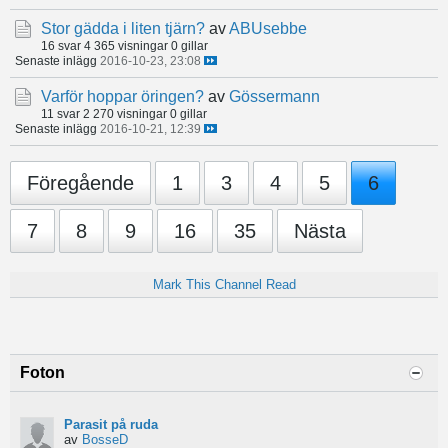
Stor gädda i liten tjärn?
av
ABUsebbe
16 svar
4 365 visningar
0 gillar
Senaste inlägg
2016-10-23, 23:08
Varför hoppar öringen?
av
Gössermann
11 svar
2 270 visningar
0 gillar
Senaste inlägg
2016-10-21, 12:39
Föregående
1
3
4
5
6
7
8
9
16
35
Nästa
Mark This Channel Read
Foton
Parasit på ruda
av
BosseD