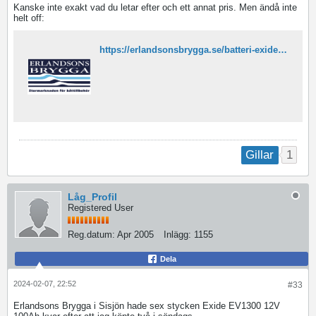
Kanske inte exakt vad du letar efter och ett annat pris. Men ändå inte
helt off:
https://erlandsonsbrygga.se/batteri-exide-ev1300-litium-100ah-1300-wh/
1
Gillar
Låg_Profil
Registered User
Reg.datum:
Apr 2005
Inlägg:
1155
Dela
2024-02-07, 22:52
#33
Erlandsons Brygga i Sisjön hade sex stycken Exide EV1300 12V