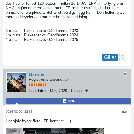
det 4 celler för ett 12V batteri, mellan 10-14,6V. LFP är lite tyngre än
NMC angående mera celler, men LFP är mer riskfritt, det kan inte
brinna eller eksplodera, det är ett väldigt trygg kemi. Den holler rejält
mera laddcycler och har mindre självurladdning.
3:e plats i Fiskesnacks Gäddfemma 2023
1:a plats i Fiskesnacks Gäddfemma 2024
1:a plats i Fiskesnacks Gäddfemma 2025
1
Gillar
Maxxim
Registrerad användare
Reg.datum:
May 2020
Inlägg:
76
Dela
2024-02-09, 22:36
#40
Har själv byggt flera LFP batterier.. :-)