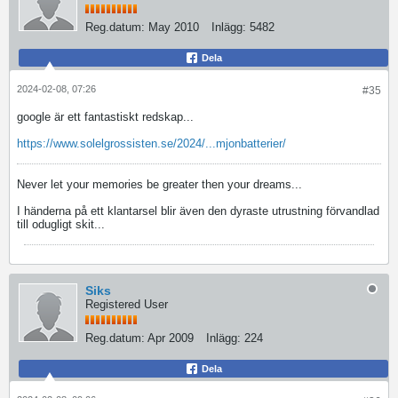
Reg.datum:
May 2010
Inlägg:
5482
Dela
2024-02-08, 07:26
#35
google är ett fantastiskt redskap...
https://www.solelgrossisten.se/2024/...mjonbatterier/
Never let your memories be greater then your dreams...
I händerna på ett klantarsel blir även den dyraste utrustning förvandlad
till odugligt skit...
Siks
Registered User
Reg.datum:
Apr 2009
Inlägg:
224
Dela