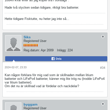
100Ah kvar efter att jag köpte två i söndags .
Hade två stycken sedan tidigare, riktigt bra batterier.
Hette tidigare Fisktutte, nu heter jag inte så...
Siks
Registered User
Reg.datum:
Apr 2009
Inlägg:
224
Dela
2024-02-07, 23:33
#34
Kan någon förklara för mig vad som är skillnaden mellan litium
batterier och LiFePo4 batterier, känner mig lite trög nu (trodde LiFePo4
var litium batterier).
Om det nu är skillnad vad är fördelar och nackdelar?
byggarn
Registered User