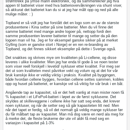
strømtrekk på ymse marin elektronikk, og da sammenlikner jeg hva
appen til batteriet viser med hva batteriovervåkningen via shunt viser,
så akkurat det batteriet kan du si at jeg har målt opp og ned på alle
mulige måter. : )
Topband er så vidt jeg har forstått det en logo som en av de største
produsentene i Kina setter på sine batterier. Men du vil finne det
samme batteriet med mange andre logoer på, nettopp fordi den
samme produsenten leverer batterier til mange og setter da på den
logoen man vil ha. Jeg er for eksempel ganske sikker på at merket
Gylling (som er ganske stort i Norge) er en ren re-branding av
Topband, og det finnes sikkert eksempler på dette i Sverige også.
Det snakkes og skrives mye om kvaliteten på Li-cellene, og disse
leveres i ulike kvaliteter. Men jeg har enda til gode å se noen tester
som viser reell forskjell i levetid/ sykluser etter kvalitet. For meg ser
det ut som kvaliteten mest påvirker vekt og volum og at det for vår
bruk kanskje ikke er veldig viktig i praksis. Kvalitet på byggingen,
både hvordan cellene bygges, hvordan cellene settes sammen, kobles
opp og huset på batteriet, er kanskje vel så viktig for vår bruk i en båt.
Angående tap av kapasitet, så er det helt vanlig at man mister noen få
% kapasitet i et LiFePo4-batteri i løpet av de først syklusene. Det
skyldes at skilleveggene i cellene ikke har satt seg enda, det krever
noen sykluser, og når de setter seg så går kapasiteten litt ned. Men
når det tapet er ferdig, så vil det normalt gå veldig mange sykluser før
du får målbart tap av kapasitet. Man må dog være en nerd ala meg for
å merke det, de fleste brukerne der ute vil aldri få med seg en
variasjon i kapasitet på 1-3%