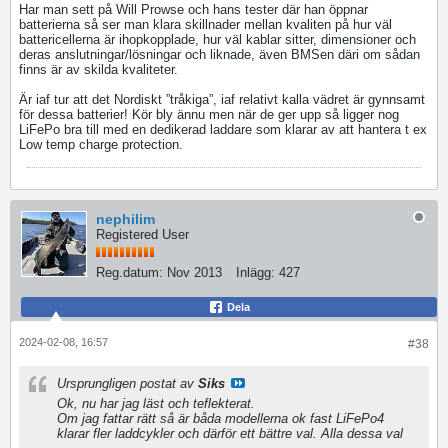
Har man sett på Will Prowse och hans tester där han öppnar
batterierna så ser man klara skillnader mellan kvaliten på hur väl
battericellerna är ihopkopplade, hur väl kablar sitter, dimensioner och
deras anslutningar/lösningar och liknade, även BMSen däri om sådan
finns är av skilda kvaliteter.
Är iaf tur att det Nordiskt ”tråkiga”, iaf relativt kalla vädret är gynnsamt
för dessa batterier! Kör bly ännu men när de ger upp så ligger nog
LiFePo bra till med en dedikerad laddare som klarar av att hantera t ex
Low temp charge protection.
nephilim
Registered User
Reg.datum:
Nov 2013
Inlägg:
427
Dela
2024-02-08, 16:57
#38
Ursprungligen postat av
Siks
Ok, nu har jag läst och teflekterat.
Om jag fattar rätt så är båda modellerna ok fast LiFePo4
klarar fler laddcykler och därför ett bättre val. Alla dessa val