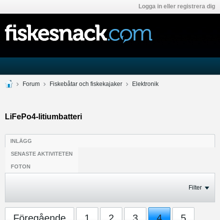
Logga in eller registrera dig
Forum
Fiskebåtar och fiskekajaker
Elektronik
LiFePo4-litiumbatteri
INLÄGG
SENASTE AKTIVITETEN
FOTON
Filter
Föregående
1
2
3
4
5