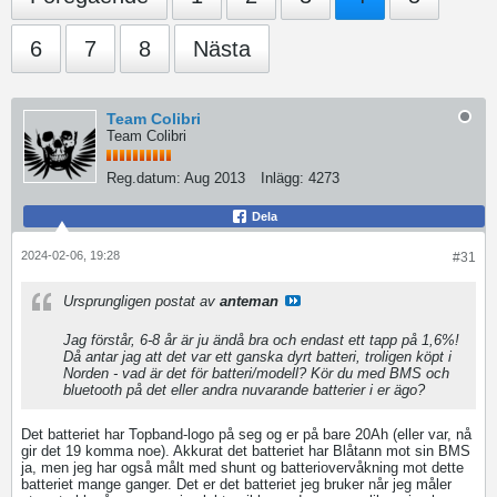
6
7
8
Nästa
Team Colibri
Team Colibri
Reg.datum:
Aug 2013
Inlägg:
4273
Dela
2024-02-06, 19:28
#31
Ursprungligen postat av
anteman
Jag förstår, 6-8 år är ju ändå bra och endast ett tapp på 1,6%!
Då antar jag att det var ett ganska dyrt batteri, troligen köpt i
Norden - vad är det för batteri/modell? Kör du med BMS och
bluetooth på det eller andra nuvarande batterier i er ägo?
Det batteriet har Topband-logo på seg og er på bare 20Ah (eller var, nå
gir det 19 komma noe). Akkurat det batteriet har Blåtann mot sin BMS
ja, men jeg har også målt med shunt og batteriovervåkning mot dette
batteriet mange ganger. Det er det batteriet jeg bruker når jeg måler