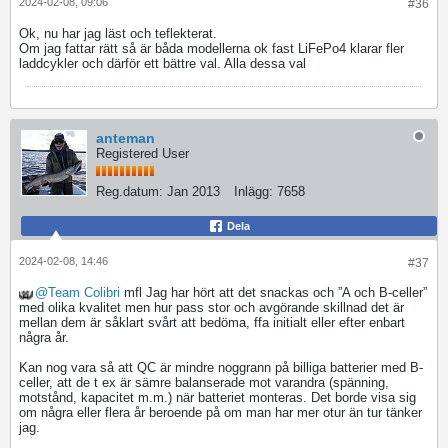
2024-02-08, 09:06
#36
Ok, nu har jag läst och teflekterat.
Om jag fattar rätt så är båda modellerna ok fast LiFePo4 klarar fler
laddcykler och därför ett bättre val. Alla dessa val
anteman
Registered User
Reg.datum:
Jan 2013
Inlägg:
7658
Dela
2024-02-08, 14:46
#37
Team Colibri
mfl Jag har hört att det snackas och ”A och B-celler”
med olika kvalitet men hur pass stor och avgörande skillnad det är
mellan dem är såklart svårt att bedöma, ffa initialt eller efter enbart
några år.
Kan nog vara så att QC är mindre noggrann på billiga batterier med B-
celler, att de t ex är sämre balanserade mot varandra (spänning,
motstånd, kapacitet m.m.) när batteriet monteras. Det borde visa sig
om några eller flera år beroende på om man har mer otur än tur tänker
jag.