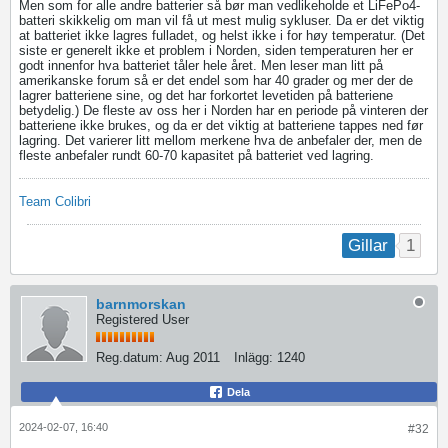
Men som for alle andre batterier så bør man vedlikeholde et LiFePo4-
batteri skikkelig om man vil få ut mest mulig sykluser. Da er det viktig
at batteriet ikke lagres fulladet, og helst ikke i for høy temperatur. (Det
siste er generelt ikke et problem i Norden, siden temperaturen her er
godt innenfor hva batteriet tåler hele året. Men leser man litt på
amerikanske forum så er det endel som har 40 grader og mer der de
lagrer batteriene sine, og det har forkortet levetiden på batteriene
betydelig.) De fleste av oss her i Norden har en periode på vinteren der
batteriene ikke brukes, og da er det viktig at batteriene tappes ned før
lagring. Det varierer litt mellom merkene hva de anbefaler der, men de
fleste anbefaler rundt 60-70 kapasitet på batteriet ved lagring.
Team Colibri
1
Gillar
barnmorskan
Registered User
Reg.datum:
Aug 2011
Inlägg:
1240
Dela
2024-02-07, 16:40
#32