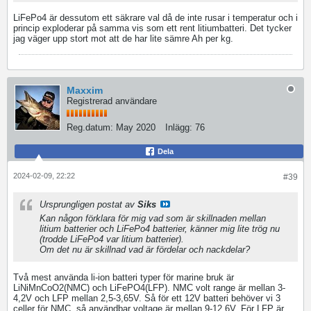
LiFePo4 är dessutom ett säkrare val då de inte rusar i temperatur och i
princip exploderar på samma vis som ett rent litiumbatteri. Det tycker
jag väger upp stort mot att de har lite sämre Ah per kg.
Maxxim
Registrerad användare
Reg.datum:
May 2020
Inlägg:
76
Dela
2024-02-09, 22:22
#39
Ursprungligen postat av
Siks
Kan någon förklara för mig vad som är skillnaden mellan
litium batterier och LiFePo4 batterier, känner mig lite trög nu
(trodde LiFePo4 var litium batterier).
Om det nu är skillnad vad är fördelar och nackdelar?
Två mest använda li-ion batteri typer för marine bruk är
LiNiMnCoO2(NMC) och LiFePO4(LFP). NMC volt range är mellan 3-
4,2V och LFP mellan 2,5-3,65V. Så för ett 12V batteri behöver vi 3
celler för NMC, så användbar voltage är mellan 9-12,6V. För LFP är