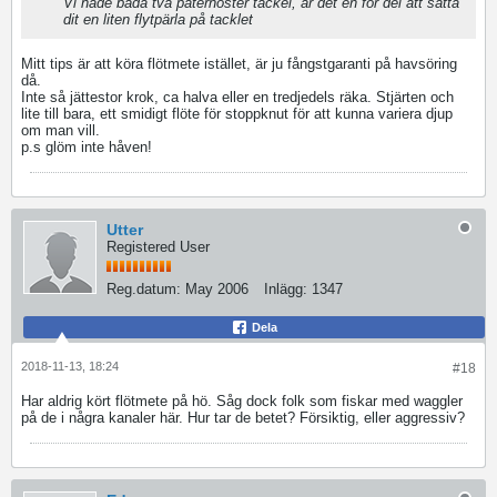
Vi hade båda två paternoster tackel, är det en för del att sätta
dit en liten flytpärla på tacklet
Mitt tips är att köra flötmete istället, är ju fångstgaranti på havsöring
då.
Inte så jättestor krok, ca halva eller en tredjedels räka. Stjärten och
lite till bara, ett smidigt flöte för stoppknut för att kunna variera djup
om man vill.
p.s glöm inte håven!
Utter
Registered User
Reg.datum:
May 2006
Inlägg:
1347
Dela
2018-11-13, 18:24
#18
Har aldrig kört flötmete på hö. Såg dock folk som fiskar med waggler
på de i några kanaler här. Hur tar de betet? Försiktig, eller aggressiv?