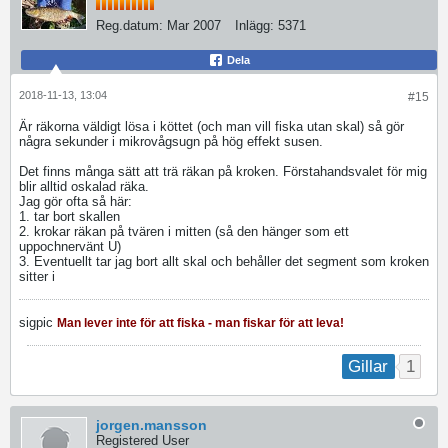
Reg.datum:
Mar 2007
Inlägg:
5371
Dela
2018-11-13, 13:04
#15
Är räkorna väldigt lösa i köttet (och man vill fiska utan skal) så gör
några sekunder i mikrovågsugn på hög effekt susen.
Det finns många sätt att trä räkan på kroken. Förstahandsvalet för mig
blir alltid oskalad räka.
Jag gör ofta så här:
1. tar bort skallen
2. krokar räkan på tvären i mitten (så den hänger som ett
uppochnervänt U)
3. Eventuellt tar jag bort allt skal och behåller det segment som kroken
sitter i
sigpic
Man lever inte för att fiska - man fiskar för att leva!
1
Gillar
jorgen.mansson
Registered User