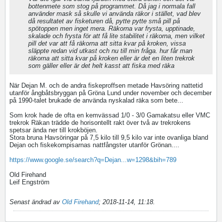
bottenmete som stog på programmet. Då jag i normala fall
använder mask så skulle vi använda räkor i stället, vad blev
då resultatet av fisketuren då, pytte pytte små pill på
spötoppen men inget mera. Räkorna var frysta, upptinade,
skalade och frysta för att få lite stabilitet i räkorna, men vilket
pill det var att få räkorna att sitta kvar på kroken, vissa
släppte redan vid utkast och nu till min fråga. hur får man
räkorna att sitta kvar på kroken eller är det en liten trekrok
som gäller eller är det helt kasst att fiska med räka
När Dejan M. och de andra fiskeproffsen metade Havsöring nattetid
utanför ångbåtsbryggan på Gröna Lund under november och december
på 1990-talet brukade de använda nyskalad räka som bete...
Som krok hade de ofta en kemvässad 1/0 - 3/0 Gamakatsu eller VMC
trekrok Räkan trädde de horisontellt rakt över två av trekrokens
spetsar ända ner till krokböjen.
Stora bruna Havsöringar på 7,5 kilo till 9,5 kilo var inte ovanliga bland
Dejan och fiskekompisarnas nattfångster utanför Grönan....
https://www.google.se/search?q=Dejan...w=1298&bih=789
Old Firehand
Leif Engström
Senast ändrad av
Old Firehand
;
2018-11-14, 11:18
.