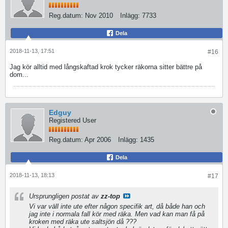
Reg.datum:
Nov 2010
Inlägg:
7733
Dela
2018-11-13, 17:51
#16
Jag kör alltid med långskaftad krok tycker räkorna sitter bättre på
dom...
Edguy
Registered User
Reg.datum:
Apr 2006
Inlägg:
1435
Dela
2018-11-13, 18:13
#17
Ursprungligen postat av
zz-top
Vi var väll inte ute efter någon specifik art, då både han och
jag inte i normala fall kör med räka. Men vad kan man få på
kroken med räka ute saltsjön då ???