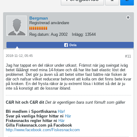
Bergman
Registrerad användare
Reg.datum:
Aug 2002
Inlägg:
13544
Dela
2018-11-12, 05:45
#11
Jag har tappat en del räkor under utkast. Främst när jag swingat iväg
betet lååångt med mina 14-fotare och då har lite bait elastic löst det
problemet. Det gör ju även så att betet sitter fast bättre när fisken är
där och nafsar vilket reducerar behovet att kolla om det finns bete kvar
på kroken. En del frysta räkor är ju extremt lösa i köttet så det är ju
inte så konstigt att de lossnar ibland.
C&R hit och C&R dit
Det är egentligen bara sunt förnuft som gäller
Bli medlem i Sportfiskarna
Här!
Svar på vanliga frågor hittar ni
Här
Fiskesnacks regler hittar ni
Här
Gilla Fiskesnack.com på Facebook
http://www.facebook.com/Fiskesnackcom