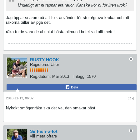
Underligt att ni tappar era räkor. Kanske kör ni för liten krok?
Jag tippar snarare på att folk använder för stora/grova krokar och att
räkorna trillar av pga det.
räka torde vara de absolut bästa allround betet vid allt mete!
RUSTY HOOK
Registered User
Reg.datum:
Mar 2013
Inlägg:
1570
Dela
2018-11-13, 06:32
#14
Nykokt smögenräka ska det va, den smakar bäst.
Sir Fish-a-lot
vill meta oftare