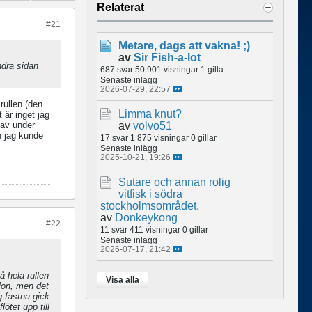
Relaterat
#21
Metare, dags att vakna! ;)
av
Sir Fish-a-lot
ndra sidan
687 svar
50 901 visningar
1 gilla
Senaste inlägg
2026-07-29, 22:57
rullen (den
Limma knut?
 är inget jag
 av under
av
volvo51
h jag kunde
17 svar
1 875 visningar
0 gillar
Senaste inlägg
2025-10-21, 19:26
Sutare och annan rolig
vitfisk i södra
stockholmsområdet.
av
Donkeykong
#22
11 svar
411 visningar
0 gillar
Senaste inlägg
2026-07-17, 21:42
å hela rullen
Visa alla
ylon, men det
g fastna gick
ötet upp till