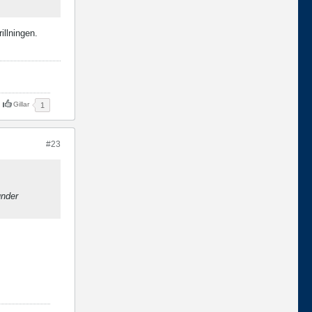
illningen.
Gillar
1
#23
under