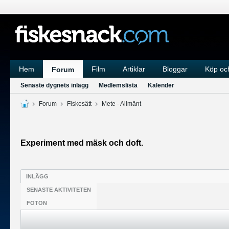
Hem
Film
Artiklar
Bloggar
Köp och
Forum
Senaste dygnets inlägg
Medlemslista
Kalender
Forum
Fiskesätt
Mete - Allmänt
Experiment med mäsk och doft.
INLÄGG
SENASTE AKTIVITETEN
FOTON