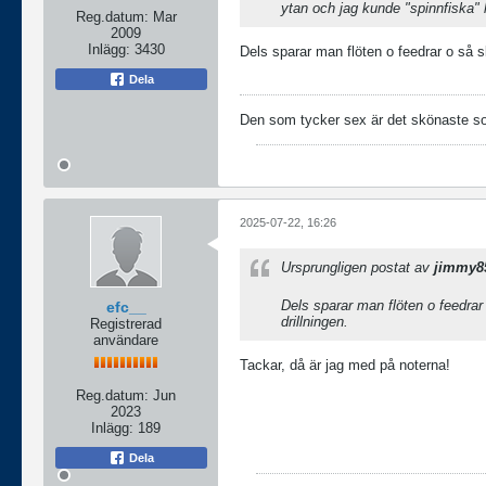
ytan och jag kunde "spinnfiska"
Reg.datum:
Mar
2009
Inlägg:
3430
Dels sparar man flöten o feedrar o så 
Dela
Den som tycker sex är det skönaste som 
2025-07-22, 16:26
Ursprungligen postat av
jimmy8
Dels sparar man flöten o feedra
efc__
drillningen.
Registrerad
användare
Tackar, då är jag med på noterna!
Reg.datum:
Jun
2023
Inlägg:
189
Dela