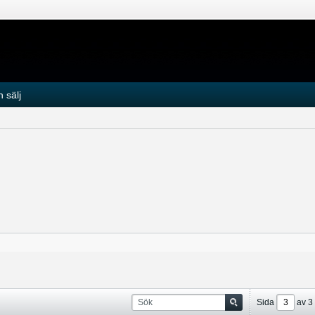
 sälj
Sida
av
3