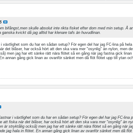
5
om bifångst,men skulle absolut inte rikta fisket efter dom med min setup. Å a
 ganska kvickt då jag alltid har klenare tafs än huvudlinan.
r i växtlighet som du har en sådan setup? För egen del har jag FC-lina på hela 
 när det blåser, har också hört att den ska vara mer "osynlig" än nylon, men det
kså) men jag har ett sänke rätt nära flötet så en gång när jag fastna gick linan
 En annan gång gick linan av ovanför sänket men då flöt flötet upp till ytan oc
 fastnar i växtlighet som du har en sådan setup? För egen del har jag FC-lina p
re att fiska när det blåser, har också hört att den ska vara mer "osynlig" än n
den är stryktålig också) men jag har ett sänke rätt nära flötet så en gång när ja
e jag hala in flötet. En annan gång gick linan av ovanför sänket men då flöt fl