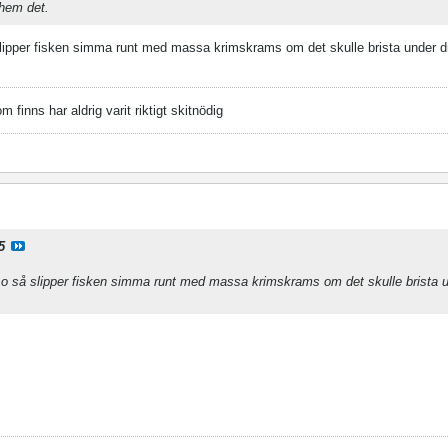
 hem det.
slipper fisken simma runt med massa krimskrams om det skulle brista under dr
finns har aldrig varit riktigt skitnödig
5
r o så slipper fisken simma runt med massa krimskrams om det skulle brista 