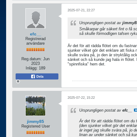
2025-07-21, 22:27
Ursprungligen postat av
jimmy8
Småkarpar går säkert fint o få s
så skulle förmodligen tafsen ryka
efc__
Registrerad
användare
Är det för att rädda flötet om du fastna
sjunker vilket gör det enklare att fiska
skulle svära på, jo den är stryktålig oc
Reg.datum:
Jun
sänket och så kunde jag hala in flötet.
2023
"spinnfiska" hem det.
Inlägg:
189
Dela
2025-07-22, 15:22
Ursprungligen postat av
efc__
Är det för att rädda flötet om du
jimmy85
(den sjunker vilket gör det enkla
Registered User
är inget jag skulle svära på, jo 
linan av under sänket och så kund