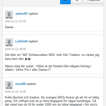
stahre87
replied
2016-11-12, 07:49
Daiwa
LaGGeN
replied
2016-11-12, 00:05
Det blev en "blå" Ambassadeur 5601 Jerk från Tradera, nu väntar jag
bara hem den ��
Nästa steg blir spöet - Vilket är att föredra från tidigare förslag i
tråden, Strike Pro:t eller Daiwa:t?
esox88
replied
2016-11-10, 19:35
Kolla blocket och tradera. De orangea 5601j brukar gå att för en billig
peng. Ett stiffspö kan du ju hitta begagnat för några hundringar. Så
det setet kan du få för under 1500 om du hittar begagnat i fint skick.