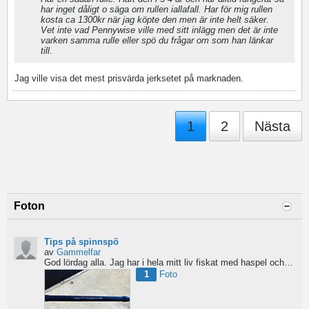
har inget dåligt o säga om rullen iallafall. Har för mig rullen
kosta ca 1300kr när jag köpte den men är inte helt säker.
Vet inte vad Pennywise ville med sitt inlägg men det är inte
varken samma rulle eller spö du frågar om som han länkar
till.
Jag ville visa det mest prisvärda jerksetet på marknaden.
1
2
Nästa
Foton
Tips på spinnspö
av
Gammelfar
God lördag alla.
Jag har i hela mitt liv fiskat med haspel och har för något år sedan hittat min...
1
Foto