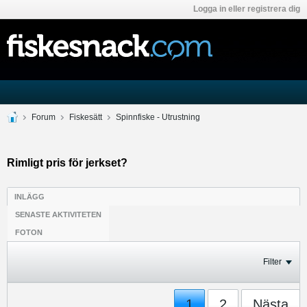
Logga in eller registrera dig
Forum
Fiskesätt
Spinnfiske - Utrustning
Rimligt pris för jerkset?
INLÄGG
SENASTE AKTIVITETEN
FOTON
Filter
1
2
Nästa