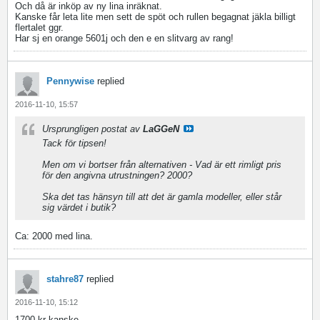
Och då är inköp av ny lina inräknat.
Kanske får leta lite men sett de spöt och rullen begagnat jäkla billigt
flertalet ggr.
Har sj en orange 5601j och den e en slitvarg av rang!
Pennywise
replied
2016-11-10, 15:57
Ursprungligen postat av
LaGGeN
Tack för tipsen!
Men om vi bortser från alternativen - Vad är ett rimligt pris
för den angivna utrustningen? 2000?
Ska det tas hänsyn till att det är gamla modeller, eller står
sig värdet i butik?
Ca: 2000 med lina.
stahre87
replied
2016-11-10, 15:12
1700 kr kanske