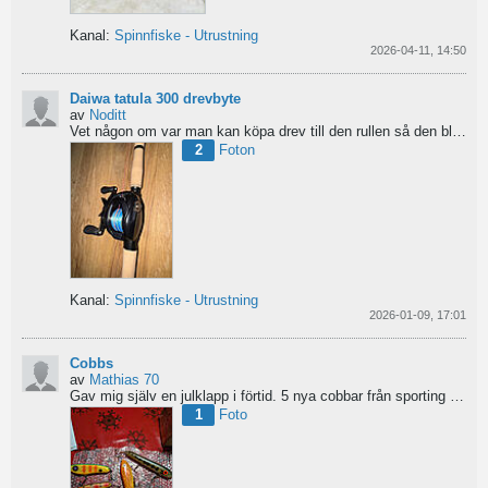
Kanal:
Spinnfiske - Utrustning
2026-04-11, 14:50
Daiwa tatula 300 drevbyte
av
Noditt
Vet någon om var man kan köpa drev till den rullen så den blir lågutväxlad har en japansk 8.1 det är...
2
Foton
Kanal:
Spinnfiske - Utrustning
2026-01-09, 17:01
Cobbs
av
Mathias 70
Gav mig själv en julklapp i förtid. 5 nya cobbar från sporting och världens trevligaste Dansk.
1
Foto