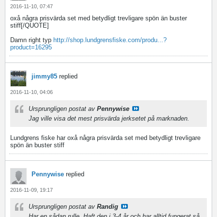
2016-11-10, 07:47
oxå några prisvärda set med betydligt trevligare spön än buster
stiff[/QUOTE]
Damn right typ
http://shop.lundgrensfiske.com/produ...?
product=16295
jimmy85
replied
2016-11-10, 04:06
Ursprungligen postat av
Pennywise
Jag ville visa det mest prisvärda jerksetet på marknaden.
Lundgrens fiske har oxå några prisvärda set med betydligt trevligare
spön än buster stiff
Pennywise
replied
2016-11-09, 19:17
Ursprungligen postat av
Randig
Har en sådan rulle. Haft den i 3-4 år och har alltid fungerat så