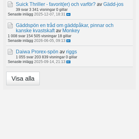
Suick Thriller - favorit(er) och varför?
av
Gädd-jos
39 svar
3 341 visningar
0 gillar
Senaste inlägg
2025-12-07, 18:31
Gäddspön en tråd om gäddpåkar, pinnar och
kanske kvastskaft
av
Monkey
1 008 svar
154 505 visningar
18 gillar
Senaste inlägg
2026-06-05, 09:13
Daiwa Prorex-spön
av
riggs
1 055 svar
203 839 visningar
0 gillar
Senaste inlägg
2025-09-14, 21:13
Visa alla