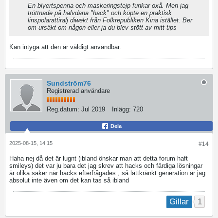
En blyertspenna och maskeringstejp funkar oxå. Men jag
tröttnade på halvdana "hack" och köpte en praktisk
linspolarattiralj diwekt från Folkrepubliken Kina istället. Ber
om ursäkt om någon eller ja du blev stött av mitt tips
Kan intyga att den är väldigt användbar.
Sundström76
Registrerad användare
Reg.datum:
Jul 2019
Inlägg:
720
Dela
2025-08-15, 14:15
#14
Haha nej då det är lugnt (ibland önskar man att detta forum haft
smileys) det var ju bara det jag skrev att hacks och färdiga lösningar
är olika saker när hacks efterfrågades , så lättkränkt generation är jag
absolut inte även om det kan tas så ibland
1
Gillar