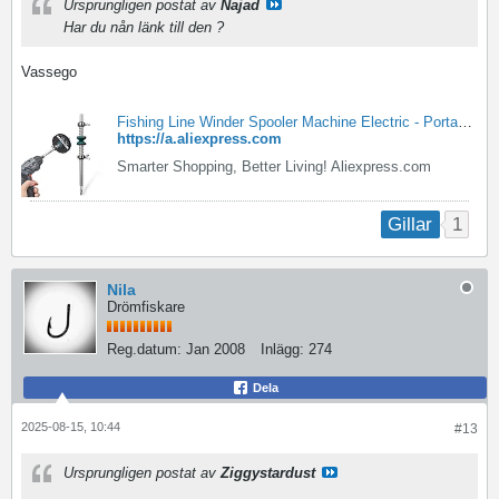
Ursprungligen postat av
Najad
Har du nån länk till den ?
Vassego
Fishing Line Winder Spooler Machine Electric - Portable Fishing Line Reel - Aliexpress
https://a.aliexpress.com
Smarter Shopping, Better Living! Aliexpress.com
1
Gillar
Nila
Drömfiskare
Reg.datum:
Jan 2008
Inlägg:
274
Dela
2025-08-15, 10:44
#13
Ursprungligen postat av
Ziggystardust