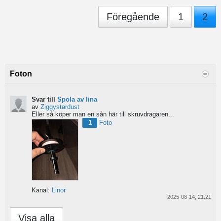
Föregående
1
2
Foton
Svar till
Spola av lina
av
Ziggystardust
Eller så köper man en sån här till skruvdragaren...
1
Foto
Kanal:
Linor
2025-08-14, 21:21
Visa alla