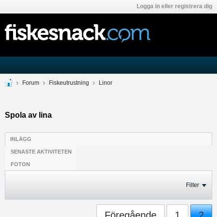
Logga in eller registrera dig
Forum
Fiskeutrustning
Linor
Spola av lina
INLÄGG
SENASTE AKTIVITETEN
FOTON
Filter
Föregående
1
2