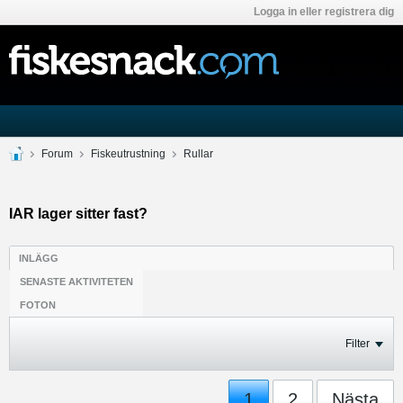
Logga in eller registrera dig
Forum
Fiskeutrustning
Rullar
IAR lager sitter fast?
INLÄGG
SENASTE AKTIVITETEN
FOTON
Filter
1
2
Nästa