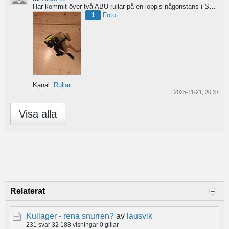
Har kommit över två ABU-rullar på en loppis någonstans i Sverige. Servat själv nu. Den ena är en klassisk...
1
Foto
Kanal:
Rullar
2025-11-21, 20:37
Visa alla
Relaterat
Kullager - rena snurren?
av
lausvik
231 svar
32 188 visningar
0 gillar