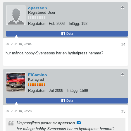
opersson
Registered User
Reg.datum:
Feb 2008
Inlägg:
192
Dela
2012-03-10, 23:04
#4
hur många hobby-Svenssons har en hydralpress hemma?
ElCamino
Kullagrad
Reg.datum:
Jul 2008
Inlägg:
1589
Dela
2012-03-10, 23:23
#5
Ursprungligen postat av
opersson
hur många hobby-Svenssons har en hydralpress hemma?