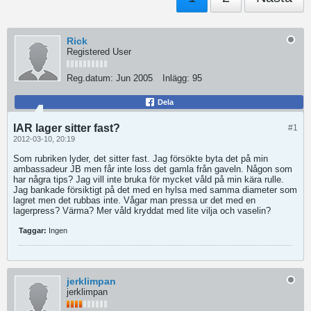
Rick
Registered User
Reg.datum:
Jun 2005
Inlägg:
95
Dela
IAR lager sitter fast?
#1
2012-03-10, 20:19
Som rubriken lyder, det sitter fast. Jag försökte byta det på min
ambassadeur JB men får inte loss det gamla från gaveln. Någon som
har några tips? Jag vill inte bruka för mycket våld på min kära rulle.
Jag bankade försiktigt på det med en hylsa med samma diameter som
lagret men det rubbas inte. Vågar man pressa ur det med en
lagerpress? Värma? Mer våld kryddat med lite vilja och vaselin
?
Taggar:
Ingen
jerklimpan
jerklimpan