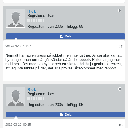
Rick
Registered User
Reg.datum:
Jun 2005
Inlägg:
95
Dela
2012-03-12, 13:37
#7
Normalt har jag en press på jobbet men inte just nu. Är ganska van att
byta lager, men om nåt går sönder då är det jobbets
Rullen är jag mer
rädd om...Det med två hylsor och ett skruvstäd lät ju genialiskt enkelt,
att jag inte tänkte på det, det ska provas. Återkommer med rapport.
Rick
Registered User
Reg.datum:
Jun 2005
Inlägg:
95
Dela
2012-03-20, 09:15
#8