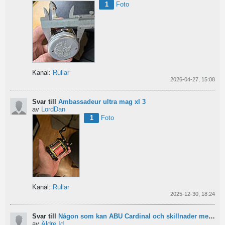
1
Foto
Kanal:
Rullar
2026-04-27, 15:08
Svar till
Ambassadeur ultra mag xl 3
av
LordDan
1
Foto
Kanal:
Rullar
2025-12-30, 18:24
Svar till
Någon som kan ABU Cardinal och skillnader mellan äldre rullar?
av
Äldre Id