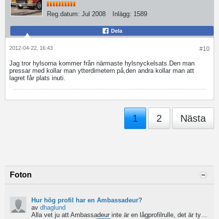
Reg.datum:
Jul 2008
Inlägg:
1589
Dela
2012-04-22, 16:43
#10
Jag tror hylsorna kommer från närmaste hylsnyckelsats.Den man
pressar med kollar man ytterdimetern på,den andra kollar man att
lagret får plats inuti.
1
2
Nästa
Foton
Hur hög profil har en Ambassadeur?
av
dhaglund
Alla vet ju att Ambassadeur inte är en lågprofilrulle, det är tydligt. Men hur hög profil har de egentligen?...