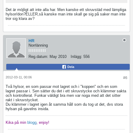
Det är möjligt att inte alla har. Men kanske ett skruvstäd med lämpliga
hylsor/don?ELLER,så kanske man inte skall ge sig på saker man inte
tror sig klara av?
HR
Norrlänning
Reg.datum:
May 2010
Inlägg:
556
Dela
2012-03-11, 00:06
#6
Två hylsor, en som passar mot lagret och i "koppen" och en som
lagret passar i. Sen sätter du det i ett skruvstycke och klämmer sakta
och kontrollerat. Funkar väldigt bra men var noga med att det sitter
rakt i skruvstycket.
Du klämmer i lagret igen åt samma håll som du tog ut det, dvs stora
hylsan på gavelns insida.
Kika på min
blogg
, enjoy!