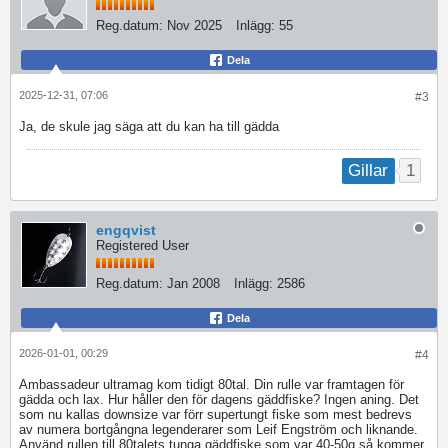
Reg.datum:
Nov 2025
Inlägg:
55
Dela
2025-12-31, 07:06
#3
Ja, de skule jag säga att du kan ha till gädda
1
Gillar
engqvist
Registered User
Reg.datum:
Jan 2008
Inlägg:
2586
Dela
2026-01-01, 00:29
#4
Ambassadeur ultramag kom tidigt 80tal. Din rulle var framtagen för
gädda och lax. Hur håller den för dagens gäddfiske? Ingen aning. Det
som nu kallas downsize var förr supertungt fiske som mest bedrevs
av numera bortgångna legenderarer som Leif Engström och liknande.
Använd rullen till 80talets tunga gäddfiske som var 40-50g så kommer