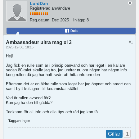
LordDan
Registrerad användare
Reg.datum:
Dec 2025
Inlägg:
8
Dela
Ambassadeur ultra mag xl 3
#1
2025-12-30, 18:15
Hej!
Jag fick en rulle som är i princip oanvänd och har legat i en källare
sedan 80-talet skulle jag tro, jag undrar nu om någon har någon info
kring rullen då jag har haft svårt att hitta info om den.
Eftersom det är en äldre rulle som legat har jag öppnat och smort den
samt bytt kullagren till keramiska istället.
Vad är rullen avsedd för?
Kan jag ha den till gädda?
Tacksam för all info och alla tips och råd jag kan få
Taggar:
Ingen
1
Gillar