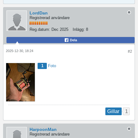
LordDan
Registrerad användare
Reg.datum:
Dec 2025
Inlägg:
8
Dela
2025-12-30, 18:24
#2
1
Foto
1
Gillar
HarpoonMan
Registrerad användare