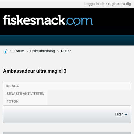
Logga in eller registrera dig
Forum
Fiskeutrustning
Rullar
Ambassadeur ultra mag xl 3
INLÄGG
SENASTE AKTIVITETEN
FOTON
Filter