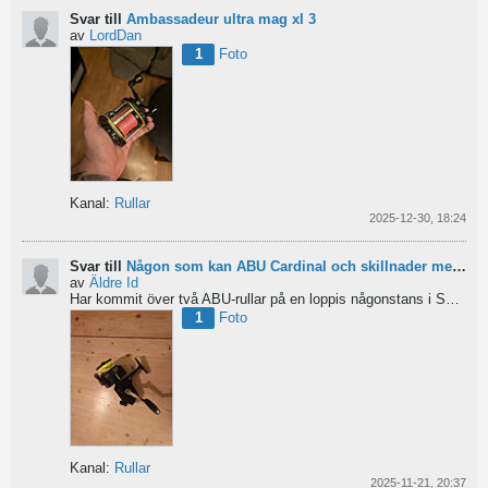
Svar till
Ambassadeur ultra mag xl 3
av
LordDan
1
Foto
Kanal:
Rullar
2025-12-30, 18:24
Svar till
Någon som kan ABU Cardinal och skillnader mellan äldre rullar?
av
Äldre Id
Har kommit över två ABU-rullar på en loppis någonstans i Sverige. Servat själv nu. Den ena är en klassisk...
1
Foto
Kanal:
Rullar
2025-11-21, 20:37