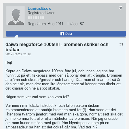
LuciusEsox
Registered User
Reg.datum:
Aug 2011
Inlägg:
87
Dela
daiwa megaforce 100tshl - bromsen skriker och
#1
bråkar
2012-03-23, 21:18
Hej!
Köpte en Daiwa megaforce 100tshl före jul, och innan jag ens har
hunnit ut på ett fiskepass med den så börjar den att krångla. Bromsen
är ojämn och skorrar/gnisslar och har sig. Drar man ut linan fort så är
den helt ok, men drar man lite långsammare så känner man direkt att
det knarrar och hela spöt skakar.
Någon som vet vad som kan vara fel?
Var inne i min lokala fiskebutik, och killen bakom disken
rekommenderade att smörja bromsen med fett(!). Han sade att det
låter som tvärtom jämfört med vad man ska göra, normalt sett ska det
ju inte komma fett eller olja i närheten av bromsen. När jag undrade
om man kunde smörja med grafit från blyertspenna som på en
ambassadeur sa han att det också går bra. Vad tror ni?