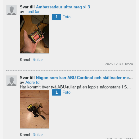
Svar till
Ambassadeur ultra mag xl 3
av
LordDan
1
Foto
Kanal:
Rullar
2025-12-30, 18:24
Svar till
Någon som kan ABU Cardinal och skillnader mellan äldre rullar?
av
Äldre Id
Har kommit över två ABU-rullar på en loppis någonstans i Sverige. Servat själv nu. Den ena är en klassisk...
1
Foto
Kanal:
Rullar