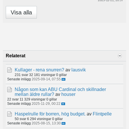
2025-11-21, 20:37
Visa alla
Relaterat
Kullager - rena snurren?
av
lausvik
231 svar
32 181 visningar
0 gillar
Senaste inlägg
2025-09-14, 07:55
Någon som kan ABU Cardinal och skillnader
mellan äldre rullar?
av
houser
22 svar
11 329 visningar
0 gillar
Senaste inlägg
2025-11-29, 00:22
Haspelrulle för borren, hög budget.
av
Flintpelle
50 svar
6 294 visningar
0 gillar
Senaste inlägg
2025-08-15, 13:30