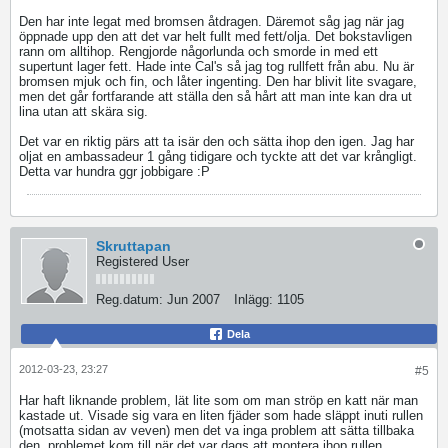
Den har inte legat med bromsen åtdragen. Däremot såg jag när jag
öppnade upp den att det var helt fullt med fett/olja. Det bokstavligen
rann om alltihop. Rengjorde någorlunda och smorde in med ett
supertunt lager fett. Hade inte Cal's så jag tog rullfett från abu. Nu är
bromsen mjuk och fin, och låter ingenting. Den har blivit lite svagare,
men det går fortfarande att ställa den så hårt att man inte kan dra ut
lina utan att skära sig.
Det var en riktig pärs att ta isär den och sätta ihop den igen. Jag har
oljat en ambassadeur 1 gång tidigare och tyckte att det var krångligt.
Detta var hundra ggr jobbigare :P
Skruttapan
Registered User
Reg.datum:
Jun 2007
Inlägg:
1105
Dela
2012-03-23, 23:27
#5
Har haft liknande problem, lät lite som om man ströp en katt när man
kastade ut. Visade sig vara en liten fjäder som hade släppt inuti rullen
(motsatta sidan av veven) men det va inga problem att sätta tillbaka
den, problemet kom till när det var dags att montera ihop rullen