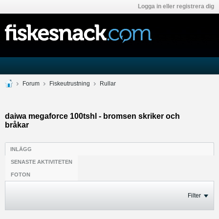
Logga in eller registrera dig
Forum
Fiskeutrustning
Rullar
daiwa megaforce 100tshl - bromsen skriker och
bråkar
INLÄGG
SENASTE AKTIVITETEN
FOTON
Filter