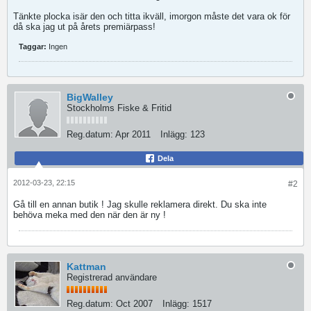
Tänkte plocka isär den och titta ikväll, imorgon måste det vara ok för
då ska jag ut på årets premiärpass!
Taggar:
Ingen
BigWalley
Stockholms Fiske & Fritid
Reg.datum:
Apr 2011
Inlägg:
123
Dela
2012-03-23, 22:15
#2
Gå till en annan butik ! Jag skulle reklamera direkt. Du ska inte
behöva meka med den när den är ny !
Kattman
Registrerad användare
Reg.datum:
Oct 2007
Inlägg:
1517