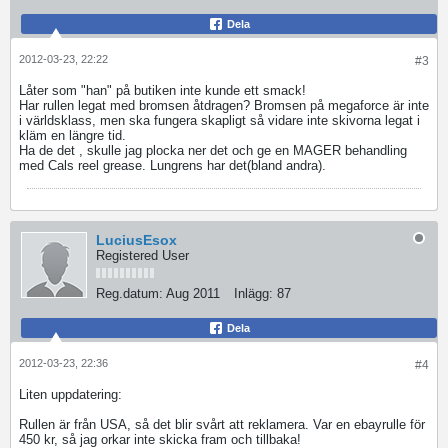
Dela
2012-03-23, 22:22
#3
Låter som "han" på butiken inte kunde ett smack!
Har rullen legat med bromsen åtdragen? Bromsen på megaforce är inte
i världsklass, men ska fungera skapligt så vidare inte skivorna legat i
kläm en längre tid.
Ha de det , skulle jag plocka ner det och ge en MAGER behandling
med Cals reel grease. Lungrens har det(bland andra).
LuciusEsox
Registered User
Reg.datum:
Aug 2011
Inlägg:
87
Dela
2012-03-23, 22:36
#4
Liten uppdatering:
Rullen är från USA, så det blir svårt att reklamera. Var en ebayrulle för
450 kr, så jag orkar inte skicka fram och tillbaka!