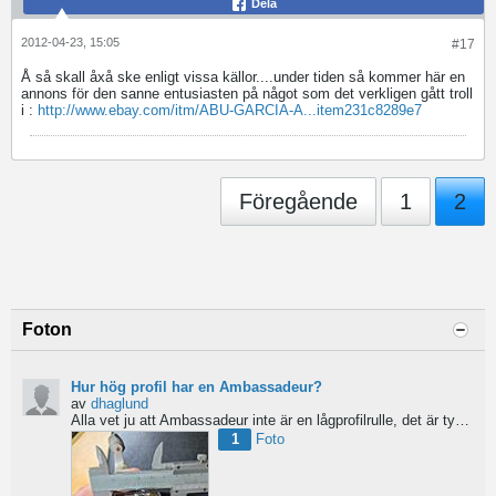
Dela
2012-04-23, 15:05
#17
Å så skall åxå ske enligt vissa källor....under tiden så kommer här en
annons för den sanne entusiasten på något som det verkligen gått troll
i :
http://www.ebay.com/itm/ABU-GARCIA-A...item231c8289e7
Föregående
1
2
Foton
Hur hög profil har en Ambassadeur?
av
dhaglund
Alla vet ju att Ambassadeur inte är en lågprofilrulle, det är tydligt. Men hur hög profil har de egentligen?...
1
Foto