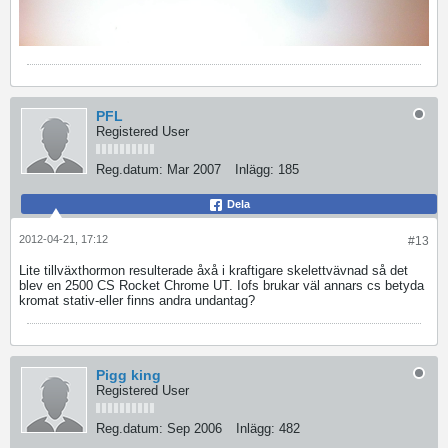
PFL
Registered User
Reg.datum:
Mar 2007
Inlägg:
185
Dela
2012-04-21, 17:12
#13
Lite tillväxthormon resulterade åxå i kraftigare skelettvävnad så det
blev en 2500 CS Rocket Chrome UT. Iofs brukar väl annars cs betyda
kromat stativ-eller finns andra undantag?
Pigg king
Registered User
Reg.datum:
Sep 2006
Inlägg:
482