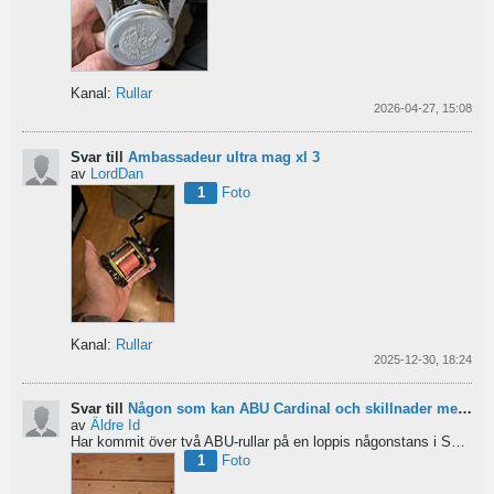
Kanal:
Rullar
2026-04-27, 15:08
Svar till
Ambassadeur ultra mag xl 3
av
LordDan
1
Foto
Kanal:
Rullar
2025-12-30, 18:24
Svar till
Någon som kan ABU Cardinal och skillnader mellan äldre rullar?
av
Äldre Id
Har kommit över två ABU-rullar på en loppis någonstans i Sverige. Servat själv nu. Den ena är en klassisk...
1
Foto