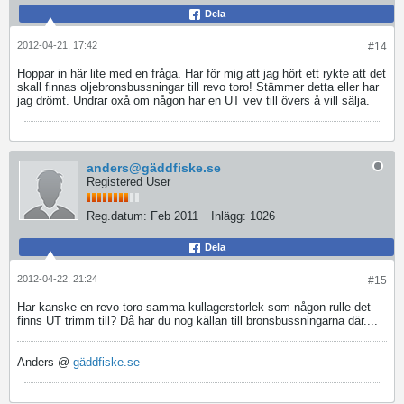
Dela
2012-04-21, 17:42
#14
Hoppar in här lite med en fråga. Har för mig att jag hört ett rykte att det
skall finnas oljebronsbussningar till revo toro! Stämmer detta eller har
jag drömt. Undrar oxå om någon har en UT vev till övers å vill sälja.
anders@gäddfiske.se
Registered User
Reg.datum:
Feb 2011
Inlägg:
1026
Dela
2012-04-22, 21:24
#15
Har kanske en revo toro samma kullagerstorlek som någon rulle det
finns UT trimm till? Då har du nog källan till bronsbussningarna där....
Anders @
gäddfiske.se