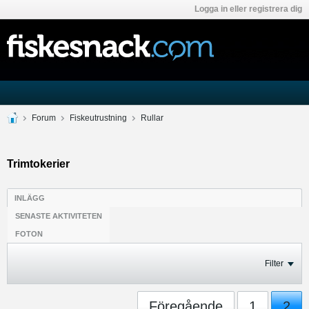
Logga in eller registrera dig
Forum
Fiskeutrustning
Rullar
Trimtokerier
INLÄGG
SENASTE AKTIVITETEN
FOTON
Filter
Föregående
1
2