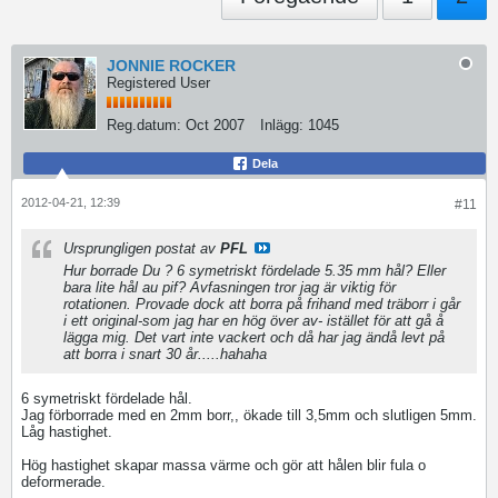
JONNIE ROCKER
Registered User
Reg.datum:
Oct 2007
Inlägg:
1045
Dela
2012-04-21, 12:39
#11
Ursprungligen postat av
PFL
Hur borrade Du ? 6 symetriskt fördelade 5.35 mm hål? Eller
bara lite hål au pif? Avfasningen tror jag är viktig för
rotationen. Provade dock att borra på frihand med träborr i går
i ett original-som jag har en hög över av- istället för att gå å
lägga mig. Det vart inte vackert och då har jag ändå levt på
att borra i snart 30 år.....hahaha
6 symetriskt fördelade hål.
Jag förborrade med en 2mm borr,, ökade till 3,5mm och slutligen 5mm.
Låg hastighet.
Hög hastighet skapar massa värme och gör att hålen blir fula o
deformerade.