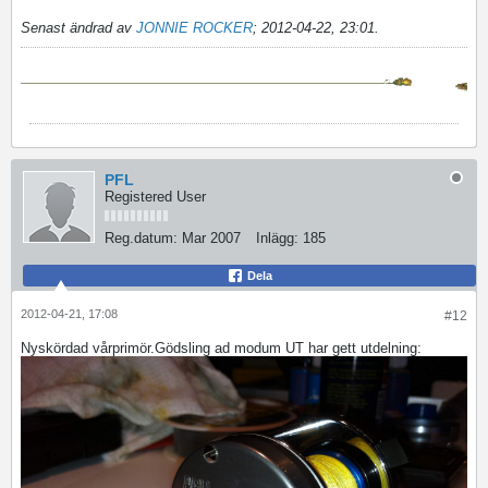
Senast ändrad av
JONNIE ROCKER
;
2012-04-22, 23:01
.
PFL
Registered User
Reg.datum:
Mar 2007
Inlägg:
185
Dela
2012-04-21, 17:08
#12
Nyskördad vårprimör.Gödsling ad modum UT har gett utdelning: