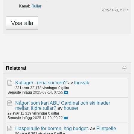
Kanal:
Rullar
2025-11-21, 20:37
Visa alla
Relaterat
Kullager - rena snurren?
av
lausvik
231 svar
32 178 visningar
0 gillar
Senaste inlägg
2025-09-14, 07:55
Någon som kan ABU Cardinal och skillnader
mellan äldre rullar?
av
houser
22 svar
11 319 visningar
0 gillar
Senaste inlägg
2025-11-29, 00:22
Haspelrulle för borren, hög budget.
av
Flintpelle
50 svar
6 291 visningar
0 gillar