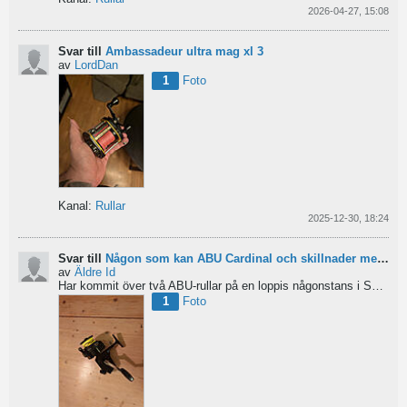
2026-04-27, 15:08
Svar till
Ambassadeur ultra mag xl 3
av
LordDan
1
Foto
Kanal:
Rullar
2025-12-30, 18:24
Svar till
Någon som kan ABU Cardinal och skillnader mellan äldre rullar?
av
Äldre Id
Har kommit över två ABU-rullar på en loppis någonstans i Sverige. Servat själv nu. Den ena är en klassisk...
1
Foto