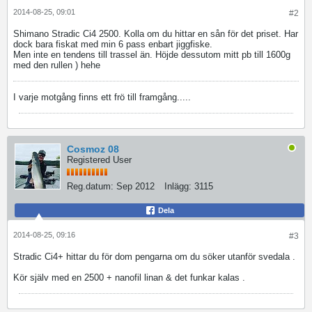
2014-08-25, 09:01
#2
Shimano Stradic Ci4 2500. Kolla om du hittar en sån för det priset. Har
dock bara fiskat med min 6 pass enbart jiggfiske.
Men inte en tendens till trassel än. Höjde dessutom mitt pb till 1600g
med den rullen
) hehe
I varje motgång finns ett frö till framgång.....
Cosmoz 08
Registered User
Reg.datum:
Sep 2012
Inlägg:
3115
Dela
2014-08-25, 09:16
#3
Stradic Ci4+ hittar du för dom pengarna om du söker utanför svedala .
Kör själv med en 2500 + nanofil linan & det funkar kalas .