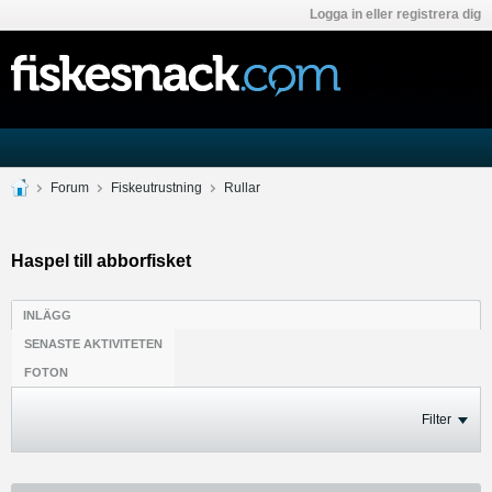
Logga in eller registrera dig
Forum
Fiskeutrustning
Rullar
Haspel till abborfisket
INLÄGG
SENASTE AKTIVITETEN
FOTON
Filter