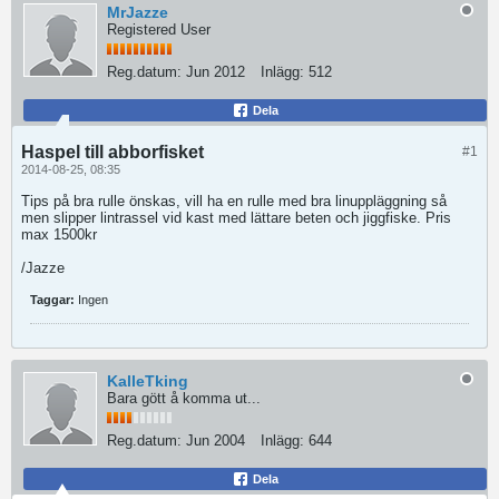
MrJazze
Registered User
Reg.datum:
Jun 2012
Inlägg:
512
Dela
Haspel till abborfisket
#1
2014-08-25, 08:35
Tips på bra rulle önskas, vill ha en rulle med bra linuppläggning så
men slipper lintrassel vid kast med lättare beten och jiggfiske. Pris
max 1500kr
/Jazze
Taggar:
Ingen
KalleTking
Bara gött å komma ut...
Reg.datum:
Jun 2004
Inlägg:
644
Dela