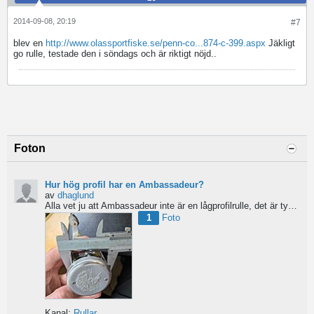
2014-09-08, 20:19
#7
blev en
http://www.olassportfiske.se/penn-co...874-c-399.aspx
Jäkligt
go rulle, testade den i söndags och är riktigt nöjd..
Foton
Hur hög profil har en Ambassadeur?
av
dhaglund
Alla vet ju att Ambassadeur inte är en lågprofilrulle, det är tydligt. Men hur hög profil har de egentligen?...
1
Foto
Kanal:
Rullar