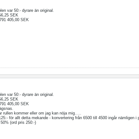
en var 50:- dyrare än original.
56,25 SEK
91 405,00 SEK
en var 50:- dyrare än original.
56,25 SEK
91 405,00 SEK
lägsnas.
 när rullen kommer eller om jag kan nöja mig…..
:- för allt detta mekande - konvertering från 6500 till 4500 ingår nämligen i p
50% (ord pris 250:-)