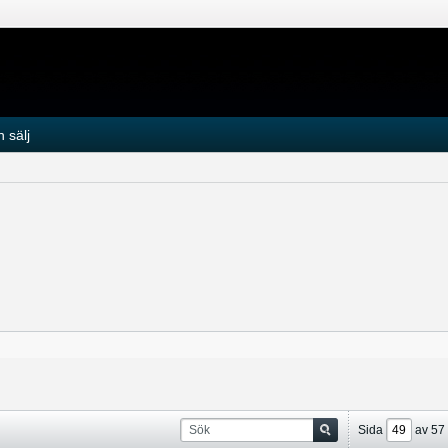
 sälj
Sida
av
57