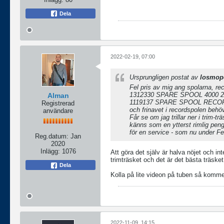
Dela
2022-02-19, 07:00
Ursprungligen postat av
losmop
Fel pris av mig ang spolarna, rec
1312330 SPARE SPOOL 4000 2
Alman
1119137 SPARE SPOOL RECOR
Registrerad
och frinavet i recordspolen behö
användare
Får se om jag trillar ner i trim-
känns som en ytterst rimlig peng 
för en service - som nu under Fe
Reg.datum:
Jan
2020
Inlägg:
1076
Att göra det själv är halva nöjet och i
trimträsket och det är det bästa träsket
Dela
Kolla på lite videon på tuben så kommer
2022-11-09, 14:15