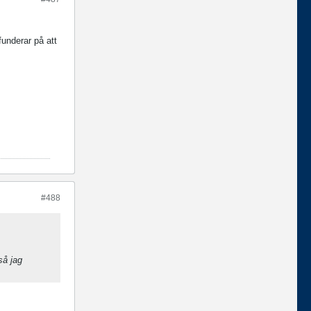
funderar på att
#488
så jag