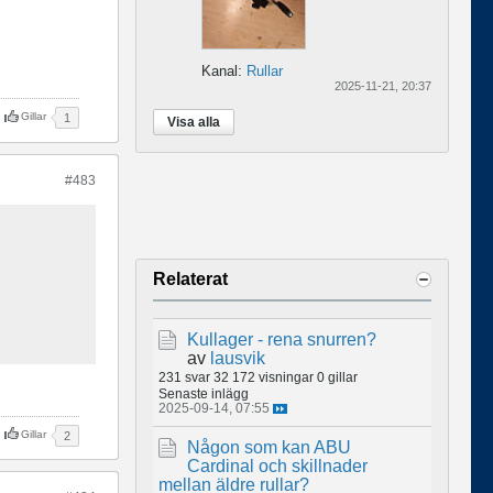
Kanal:
Rullar
2025-11-21, 20:37
Gillar
1
Visa alla
#483
Relaterat
Kullager - rena snurren?
av
lausvik
231 svar
32 172 visningar
0 gillar
Senaste inlägg
2025-09-14, 07:55
Gillar
2
Någon som kan ABU
Cardinal och skillnader
mellan äldre rullar?