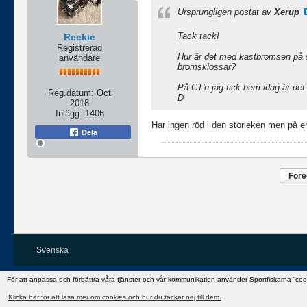
Ursprungligen postat av
Xerup
Tack tack!
Reekie
Registrerad
Hur är det med kastbromsen på s
användare
bromsklossar?
På CT'n jag fick hem idag är det 
Reg.datum:
Oct
D
2018
Inlägg:
1406
Har ingen röd i den storleken men på e
Dela
För
Svenska
För att anpassa och förbättra våra tjänster och vår kommunikation använder Sportfiskarna ”co
Klicka här för att läsa mer om cookies och hur du tackar nej till dem.