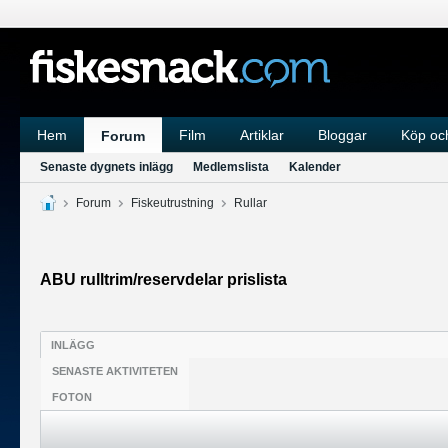
Hem
Film
Artiklar
Bloggar
Köp och
Forum
Senaste dygnets inlägg
Medlemslista
Kalender
Forum
Fiskeutrustning
Rullar
ABU rulltrim/reservdelar prislista
INLÄGG
SENASTE AKTIVITETEN
FOTON