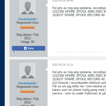
2022-02-19, 00:40
Fel pris av mig ang spolarna, recordspol
1312330 SPARE SPOOL 4000 205D 3
1119137 SPARE SPOOL RECORD 40 7
losmopedo
Registered User
Reg.datum:
Feb
2012
Inlägg:
80
Dela
2022-02-19, 01:11
Fel pris av mig ang spolarna, recordspol
1312330 SPARE SPOOL 4000 205D 3
1119137 SPARE SPOOL RECORD 40 7
och frinavet i recordspolen behöver av
losmopedo
Får se om jag trillar ner i trim-träsket
Registered User
känns som en ytterst rimlig peng med 125
service - som nu under Feb/mars är på 
Reg.datum:
Feb
2012
Inlägg:
80