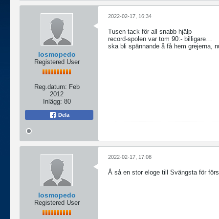
2022-02-17, 16:34
Tusen tack för all snabb hjälp
record-spolen var tom 90:- billigare…
ska bli spännande å få hem grejerna, n
losmopedo
Registered User
Reg.datum:
Feb
2012
Inlägg:
80
Dela
2022-02-17, 17:08
Å så en stor eloge till Svängsta för för
losmopedo
Registered User