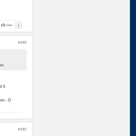
Gillar
1
#489
om.
d 6
gon :-D
#490