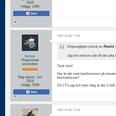
2018
Inlägg:
1406
Dela
2022-11-09, 17:06
Ursprungligen postat av
Reekie
Jag kör med en sån till det allr
Xerup
Registrerad
användare
Tack tack!
Hur är det med kastbromsen på senare 6
Reg.datum:
Jun
bromsklossar?
2019
Inlägg:
3030
På CT'n jag fick hem idag är det 2-stif
Dela
2022-11-09, 17:14