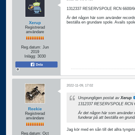
1312337 RESERVSPOLE RCN 6600/6
Är det någon här som använder recordspo
beställa en grundare spole. Avails spole
Xerup
Registrerad
användare
Reg.datum:
Jun
2019
Inlägg:
3030
Dela
2022-11-09, 17:02
Ursprungligen postat av
Xerup
1312337 RESERVSPOLE RCN 6
Reekie
Är det någon här som använder rec
Registrerad
funderar på att beställa en grund
användare
Jag kör med en sån till det allra tyngs
Reg.datum:
Oct