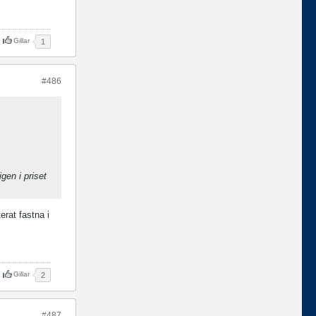
Gillar
1
#486
gen i priset
erat fastna i
Gillar
2
#487