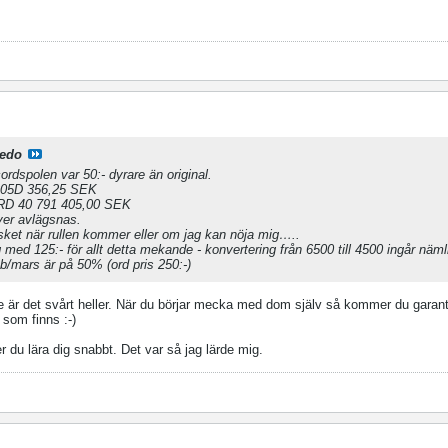
edo
ordspolen var 50:- dyrare än original.
05D 356,25 SEK
D 40 791 405,00 SEK
ver avlägsnas.
träsket när rullen kommer eller om jag kan nöja mig…..
med 125:- för allt detta mekande - konvertering från 6500 till 4500 ingår nämli
b/mars är på 50% (ord pris 250:-)
nte är det svårt heller. När du börjar mecka med dom själv så kommer du garant
 som finns :-)
 du lära dig snabbt. Det var så jag lärde mig.