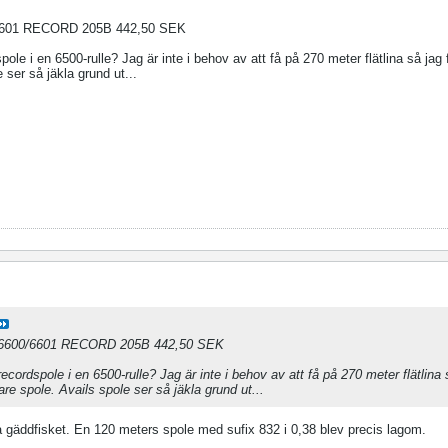
601 RECORD 205B 442,50 SEK
le i en 6500-rulle? Jag är inte i behov av att få på 270 meter flätlina så jag 
 ser så jäkla grund ut...
600/6601 RECORD 205B 442,50 SEK
ordspole i en 6500-rulle? Jag är inte i behov av att få på 270 meter flätlina 
are spole. Avails spole ser så jäkla grund ut...
ta gäddfisket. En 120 meters spole med sufix 832 i 0,38 blev precis lagom.