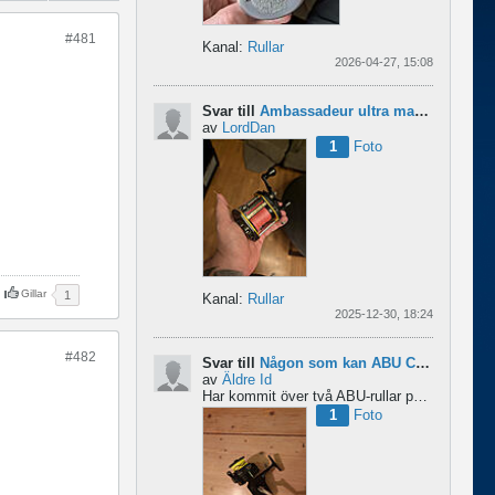
#481
Kanal:
Rullar
2026-04-27, 15:08
Svar till
Ambassadeur ultra mag xl 3
av
LordDan
1
Foto
Gillar
1
Kanal:
Rullar
2025-12-30, 18:24
#482
Svar till
Någon som kan ABU Cardinal och skillnader mellan äldre rullar?
av
Äldre Id
Har kommit över två ABU-rullar på en loppis någonstans i Sverige. Servat själv nu. Den ena är en klassisk...
1
Foto