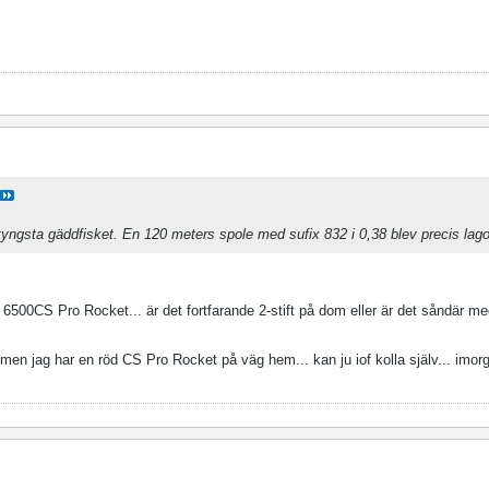
a tyngsta gäddfisket. En 120 meters spole med sufix 832 i 0,38 blev precis lag
500CS Pro Rocket... är det fortfarande 2-stift på dom eller är det såndär me
t men jag har en röd CS Pro Rocket på väg hem... kan ju iof kolla själv... imor