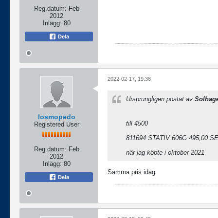
Reg.datum:
Feb
2012
Inlägg:
80
Dela
2022-02-17, 19:38
Ursprungligen postat av
Solhag
losmopedo
till 4500
Registered User
811694 STATIV 606G 495,00 SE
Reg.datum:
Feb
när jag köpte i oktober 2021
2012
Inlägg:
80
Samma pris idag
Dela