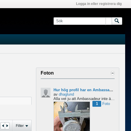
Logga in eller registrera dig
Foton
Hur hög profil har en Ambassadeur?
av
dhaglund
Alla vet ju att Ambassadeur inte är en lågprofilrulle, det är tydligt. Men hur hög profil har de egentligen?...
1
Foto
Filter