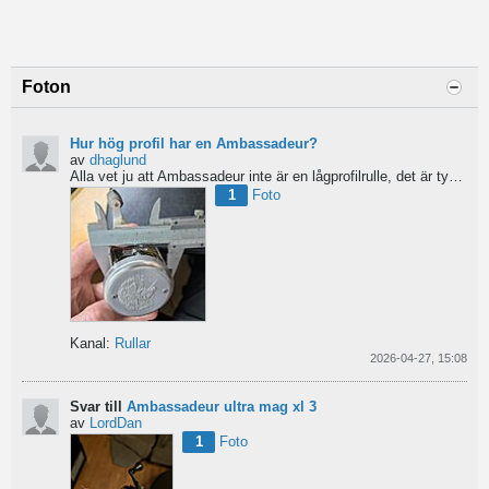
Foton
Hur hög profil har en Ambassadeur?
av
dhaglund
Alla vet ju att Ambassadeur inte är en lågprofilrulle, det är tydligt. Men hur hög profil har de egentligen?...
1
Foto
Kanal:
Rullar
2026-04-27, 15:08
Svar till
Ambassadeur ultra mag xl 3
av
LordDan
1
Foto