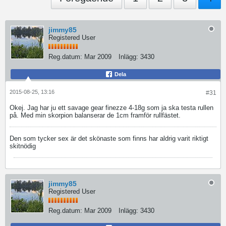
jimmy85
Registered User
Reg.datum:
Mar 2009
Inlägg:
3430
Dela
2015-08-25, 13:16
#31
Okej. Jag har ju ett savage gear finezze 4-18g som ja ska testa rullen
på. Med min skorpion balanserar de 1cm framför rullfästet.
Den som tycker sex är det skönaste som finns har aldrig varit riktigt
skitnödig
jimmy85
Registered User
Reg.datum:
Mar 2009
Inlägg:
3430