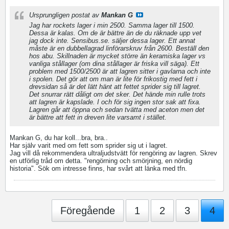
Ursprungligen postat av
Mankan G
Jag har rockets lager i min 2500. Samma lager till 1500.
Dessa är kalas. Om de är bättre än de du räknade upp vet
jag dock inte. Sensibus.se. säljer dessa lager. Ett annat
måste är en dubbellagrad linförarskruv från 2600. Beställ den
hos abu. Skillnaden är mycket större än keramiska lager vs
vanliga stållager (om dina stållager är friska vill säga). Ett
problem med 1500/2500 är att lagren sitter i gavlarna och inte
i spolen. Det gör att om man är lite för frikostig med fett i
drevsidan så är det lätt hänt att fettet sprider sig till lagret.
Det snurrar rätt dåligt om det sker. Det hände min rulle trots
att lagren är kapslade. I och för sig ingen stor sak att fixa.
Lagren går att öppna och sedan tvätta med aceton men det
är bättre att fett in dreven lite varsamt i stället.
Mankan G, du har koll...bra, bra..
Har själv varit med om fett som sprider sig ut i lagret.
Jag vill då rekommendera ultraljudstvätt för rengöring av lagren. Skrev
en utförlig tråd om detta. "rengörning och smörjning, en nördig
historia". Sök om intresse finns, har svårt att länka med tfn.
Föregående
1
2
3
4