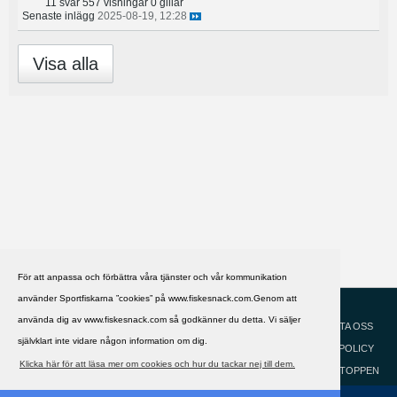
11 svar
557 visningar
0 gillar
Senaste inlägg
2025-08-19, 12:28
Visa alla
För att anpassa och förbättra våra tjänster och vår kommunikation
använder Sportfiskarna ”cookies” på www.fiskesnack.com.Genom att
HJÄLP
Svenska
använda dig av www.fiskesnack.com så godkänner du detta. Vi säljer
KONTAKTA OSS
självklart inte vidare någon information om dig.
COOKIEPOLICY
Klicka här för att läsa mer om cookies och hur du tackar nej till dem.
GÅ TILL TOPPEN