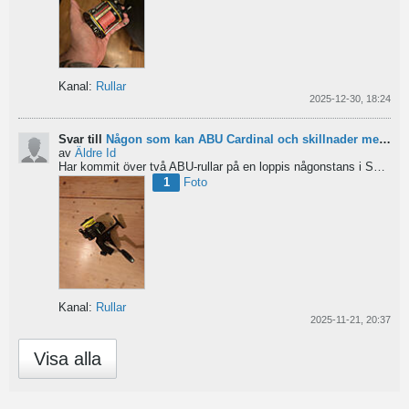
Kanal:
Rullar
2025-12-30, 18:24
Svar till
Någon som kan ABU Cardinal och skillnader mellan äldre rullar?
av
Äldre Id
Har kommit över två ABU-rullar på en loppis någonstans i Sverige. Servat själv nu. Den ena är en klassisk...
1
Foto
Kanal:
Rullar
2025-11-21, 20:37
Visa alla