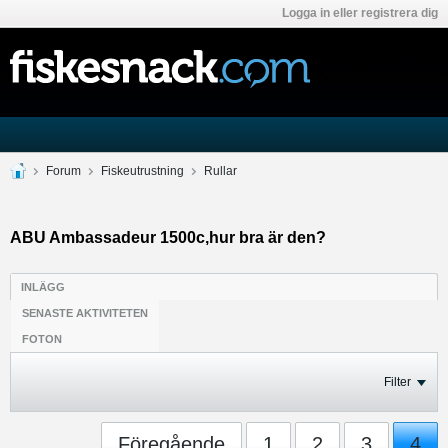
Logga in eller registrera dig
Forum
Fiskeutrustning
Rullar
ABU Ambassadeur 1500c,hur bra är den?
INLÄGG
SENASTE AKTIVITETEN
FOTON
Filter
Föregående
1
2
3
4