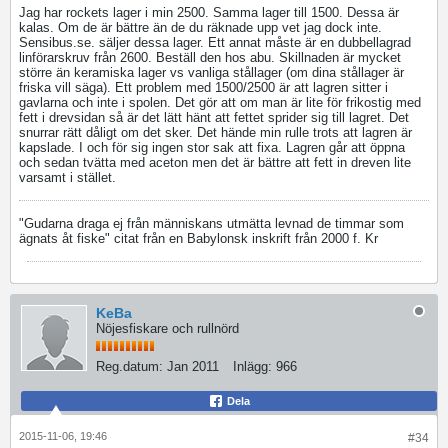
Jag har rockets lager i min 2500. Samma lager till 1500. Dessa är
kalas. Om de är bättre än de du räknade upp vet jag dock inte.
Sensibus.se. säljer dessa lager. Ett annat måste är en dubbellagrad
linförarskruv från 2600. Beställ den hos abu. Skillnaden är mycket
större än keramiska lager vs vanliga stållager (om dina stållager är
friska vill säga). Ett problem med 1500/2500 är att lagren sitter i
gavlarna och inte i spolen. Det gör att om man är lite för frikostig med
fett i drevsidan så är det lätt hänt att fettet sprider sig till lagret. Det
snurrar rätt dåligt om det sker. Det hände min rulle trots att lagren är
kapslade. I och för sig ingen stor sak att fixa. Lagren går att öppna
och sedan tvätta med aceton men det är bättre att fett in dreven lite
varsamt i stället.
"Gudarna draga ej från människans utmätta levnad de timmar som
ägnats åt fiske" citat från en Babylonsk inskrift från 2000 f. Kr
KeBa
Nöjesfiskare och rullnörd
Reg.datum:
Jan 2011
Inlägg:
966
Dela
2015-11-06, 19:46
#34