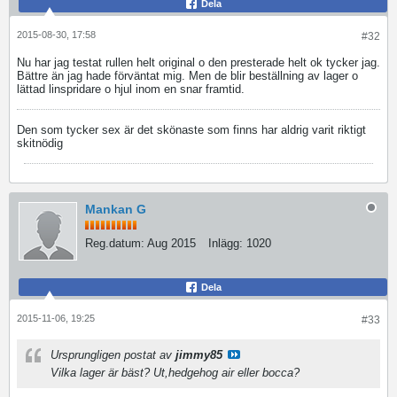
Dela
2015-08-30, 17:58
#32
Nu har jag testat rullen helt original o den presterade helt ok tycker jag.
Bättre än jag hade förväntat mig. Men de blir beställning av lager o
lättad linspridare o hjul inom en snar framtid.
Den som tycker sex är det skönaste som finns har aldrig varit riktigt
skitnödig
Mankan G
Reg.datum:
Aug 2015
Inlägg:
1020
Dela
2015-11-06, 19:25
#33
Ursprungligen postat av
jimmy85
Vilka lager är bäst? Ut,hedgehog air eller bocca?