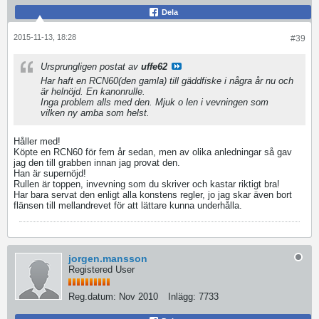
Dela
2015-11-13, 18:28
#39
Ursprungligen postat av
uffe62
Har haft en RCN60(den gamla) till gäddfiske i några år nu och
är helnöjd. En kanonrulle.
Inga problem alls med den. Mjuk o len i vevningen som
vilken ny amba som helst.
Håller med!
Köpte en RCN60 för fem år sedan, men av olika anledningar så gav
jag den till grabben innan jag provat den.
Han är supernöjd!
Rullen är toppen, invevning som du skriver och kastar riktigt bra!
Har bara servat den enligt alla konstens regler, jo jag skar även bort
flänsen till mellandrevet för att lättare kunna underhålla.
jorgen.mansson
Registered User
Reg.datum:
Nov 2010
Inlägg:
7733