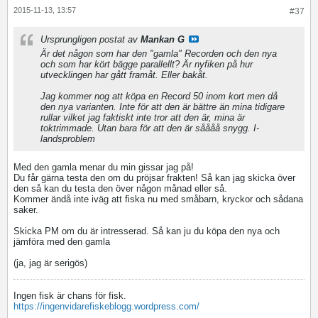
2015-11-13, 13:57
#37
Ursprungligen postat av
Mankan G
Är det någon som har den "gamla" Recorden och den nya
och som har kört bägge parallellt? Är nyfiken på hur
utvecklingen har gått framåt. Eller bakåt.
Jag kommer nog att köpa en Record 50 inom kort men då
den nya varianten. Inte för att den är bättre än mina tidigare
rullar vilket jag faktiskt inte tror att den är, mina är
toktrimmade. Utan bara för att den är såååå snygg. I-
landsproblem
Med den gamla menar du min gissar jag på!
Du får gärna testa den om du pröjsar frakten! Så kan jag skicka över
den så kan du testa den över någon månad eller så.
Kommer ändå inte iväg att fiska nu med småbarn, kryckor och sådana
saker.
Skicka PM om du är intresserad. Så kan ju du köpa den nya och
jämföra med den gamla
(ja, jag är serigös)
Ingen fisk är chans för fisk.
https://ingenvidarefiskeblogg.wordpress.com/