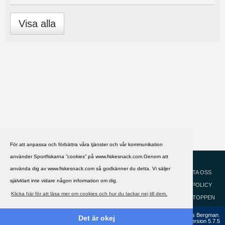
Visa alla
För att anpassa och förbättra våra tjänster och vår kommunikation
använder Sportfiskarna ”cookies” på www.fiskesnack.com.Genom att
HJÄLP
Svenska
använda dig av www.fiskesnack.com så godkänner du detta. Vi säljer
KONTAKTA OSS
självklart inte vidare någon information om dig.
COOKIEPOLICY
Klicka här för att läsa mer om cookies och hur du tackar nej till dem.
GÅ TILL TOPPEN
Copyright ©2002 - 2021, FiskeSnack.com. Grundad 2002 av Anders Bergman.
Det är okej
Powered by
vBulletin®
Version 5.7.5