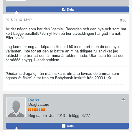
Dela
2015-11-13, 13:49
#36
Är det någon som har den "gamla" Recorden och den nya och som har
kört bägge parallellt? Är nyfiken på hur utvecklingen har gått framåt.
Eller bakåt.
Jag kommer nog att köpa en Record 50 inom kort men då den nya
varianten. Inte för att den är bättre än mina tidigare rullar vilket jag
faktiskt inte tror att den är, mina är toktrimmade. Utan bara för att den
är såååå snygg. I-landsproblem
"Gudarna draga ej från människans utmätta levnad de timmar som
ägnats åt fiske" citat från en Babylonsk inskrift från 2000 f. Kr
joens
Dragtvättare
Reg.datum:
Jun 2013
Inlägg:
3727
Dela