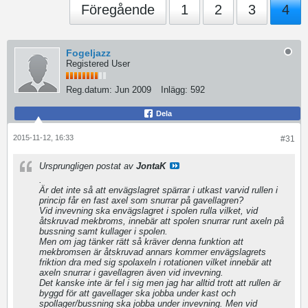
Föregående
1
2
3
4
Fogeljazz
Registered User
Reg.datum:
Jun 2009
Inlägg:
592
Dela
2015-11-12, 16:33
#31
Ursprungligen postat av
JontaK
.
Är det inte så att envägslagret spärrar i utkast varvid rullen i
princip får en fast axel som snurrar på gavellagren?
Vid invevning ska envägslagret i spolen rulla vilket, vid
åtskruvad mekbroms, innebär att spolen snurrar runt axeln på
bussning samt kullager i spolen.
Men om jag tänker rätt så kräver denna funktion att
mekbromsen är åtskruvad annars kommer envägslagrets
friktion dra med sig spolaxeln i rotationen vilket innebär att
axeln snurrar i gavellagren även vid invevning.
Det kanske inte är fel i sig men jag har alltid trott att rullen är
byggd för att gavellager ska jobba under kast och
spollager/bussning ska jobba under invevning. Men vid