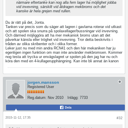
närmare eftertanke kan nog alla fem lager ha möjlighet jobba
vid invevning, särskilt vid åtdragen mekbroms och det
kanske är hela grejen med rullen.
Du är rätt på det, Jonta.
Tanken var precis som du säger att lagren i gavlarna roterar vid utkast
och att spolen ska snurra på spolaxellager/bussningar vid invevning.
Och därmed möjliggöra att ha mer mekanisk broms utan att det
påverkar känsla eller tröghet vid invevning. Tror detta beskrivits i
tråden av olika skribenter och i olika former.
Leker just nu med min andra RCN41 och den här mekaniken har ju
egenligen ingen funktion om man inte använder mekbromsen. Kommer
nog testa att trycka ur envägslagret ur spolen på den jag har nu och
köra den med en 4-kullagerupphängning. Kan inte bli annat än kanon
jorgen.mansson
Registered User
Reg.datum:
Nov 2010
Inlägg:
7733
Dela
2015-11-12, 17:35
#32