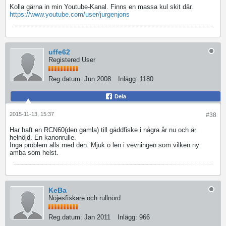
Kolla gärna in min Youtube-Kanal. Finns en massa kul skit där.
https://www.youtube.com/user/jurgenjons
uffe62
Registered User
Reg.datum:
Jun 2008
Inlägg:
1180
Dela
2015-11-13, 15:37
#38
Har haft en RCN60(den gamla) till gäddfiske i några år nu och är
helnöjd. En kanonrulle.
Inga problem alls med den. Mjuk o len i vevningen som vilken ny
amba som helst.
KeBa
Nöjesfiskare och rullnörd
Reg.datum:
Jan 2011
Inlägg:
966