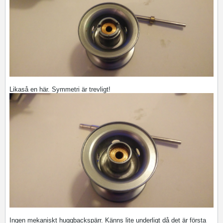
Likaså en här. Symmetri är trevligt!
Ingen mekaniskt huggbackspärr. Känns lite underligt då det är första