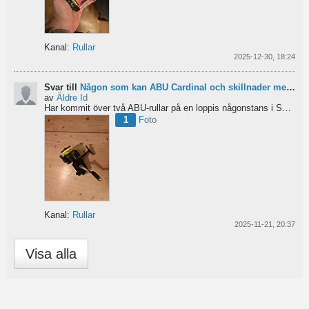
Kanal:
Rullar
2025-12-30, 18:24
Svar till
Någon som kan ABU Cardinal och skillnader mellan äldre rullar?
av
Äldre Id
Har kommit över två ABU-rullar på en loppis någonstans i Sverige. Servat själv nu. Den ena är en klassisk...
1
Foto
Kanal:
Rullar
2025-11-21, 20:37
Visa alla