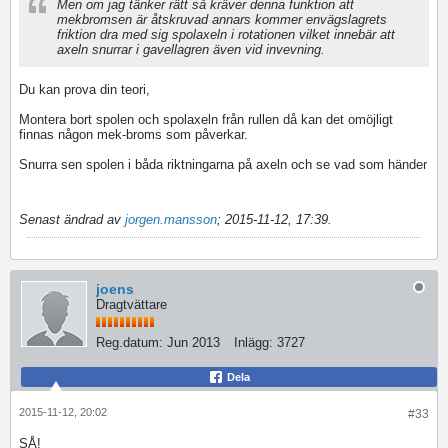
Men om jag tänker rätt så kräver denna funktion att
mekbromsen är åtskruvad annars kommer envägslagrets
friktion dra med sig spolaxeln i rotationen vilket innebär att
axeln snurrar i gavellagren även vid invevning.
Du kan prova din teori,
Montera bort spolen och spolaxeln från rullen då kan det omöjligt
finnas någon mek-broms som påverkar.
Snurra sen spolen i båda riktningarna på axeln och se vad som händer
Senast ändrad av
jorgen.mansson
;
2015-11-12, 17:39
.
joens
Dragtvättare
Reg.datum:
Jun 2013
Inlägg:
3727
Dela
2015-11-12, 20:02
#33
SÅ!