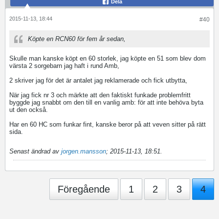
Dela
2015-11-13, 18:44
#40
Köpte en RCN60 för fem år sedan,
Skulle man kanske köpt en 60 storlek, jag köpte en 51 som blev dom
värsta 2 sorgebarn jag haft i rund Amb,
2 skriver jag för det är antalet jag reklamerade och fick utbytta,
När jag fick nr 3 och märkte att den faktiskt funkade problemfritt
byggde jag snabbt om den till en vanlig amb: för att inte behöva byta
ut den också.
Har en 60 HC som funkar fint, kanske beror på att veven sitter på rätt
sida.
Senast ändrad av
jorgen.mansson
;
2015-11-13, 18:51
.
Föregående
1
2
3
4