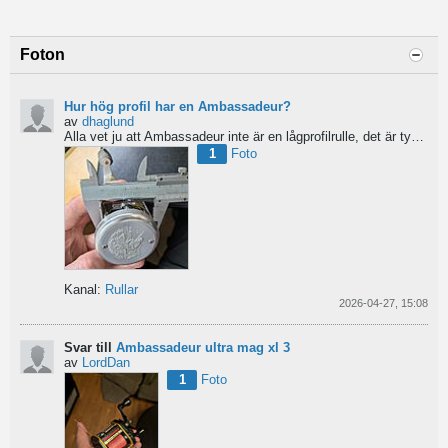
Foton
Hur hög profil har en Ambassadeur?
av
dhaglund
Alla vet ju att Ambassadeur inte är en lågprofilrulle, det är tydligt. Men hur hög profil har de egentligen?...
1
Foto
Kanal:
Rullar
2026-04-27, 15:08
Svar till
Ambassadeur ultra mag xl 3
av
LordDan
1
Foto