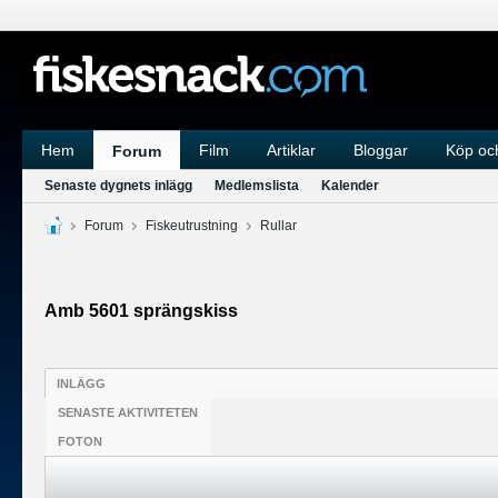
Hem
Film
Artiklar
Bloggar
Köp och
Forum
Senaste dygnets inlägg
Medlemslista
Kalender
Forum
Fiskeutrustning
Rullar
Amb 5601 sprängskiss
INLÄGG
SENASTE AKTIVITETEN
FOTON