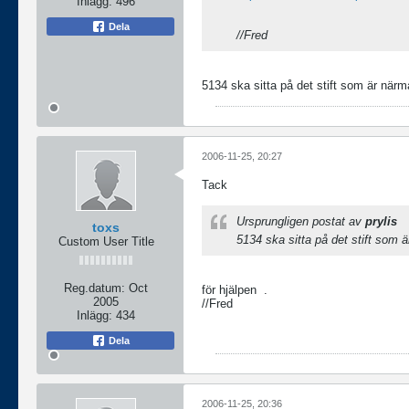
Inlägg:
496
Dela
//Fred
5134 ska sitta på det stift som är närm
2006-11-25, 20:27
Tack
Ursprungligen postat av
prylis
toxs
5134 ska sitta på det stift som 
Custom User Title
Reg.datum:
Oct
för hjälpen
.
2005
//Fred
Inlägg:
434
Dela
2006-11-25, 20:36