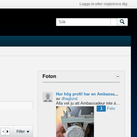
Logga in eller registrera dig
Foton
Hur hög profil har en Ambassadeur?
av
dhaglund
Alla vet ju att Ambassadeur inte är en lågprofilrulle, det är tydligt. Men hur hög profil har de egentligen?...
1
Foto
Filter