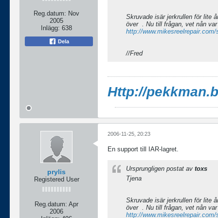
Reg.datum:
Nov
Skruvade isär jerkrullen för lite
2005
över
. Nu till frågan, vet nån va
Inlägg:
638
http://www.mikesreelrepair.co
Dela
//Fred
Http://pekkman.
2006-11-25, 20:23
En support till IAR-lagret.
Ursprungligen postat av
toxs
prylis
Tjena
Registered User
Skruvade isär jerkrullen för lite
Reg.datum:
Apr
över
. Nu till frågan, vet nån va
2006
http://www.mikesreelrepair.co