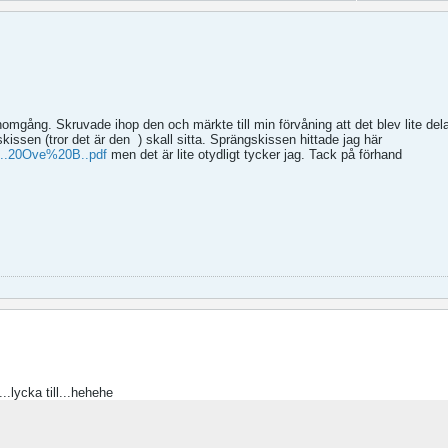
genomgång. Skruvade ihop den och märkte till min förvåning att det blev lite del
skissen (tror det är den
) skall sitta. Sprängskissen hittade jag här
...20Ove%20B..pdf
men det är lite otydligt tycker jag. Tack på förhand
..lycka till...hehehe