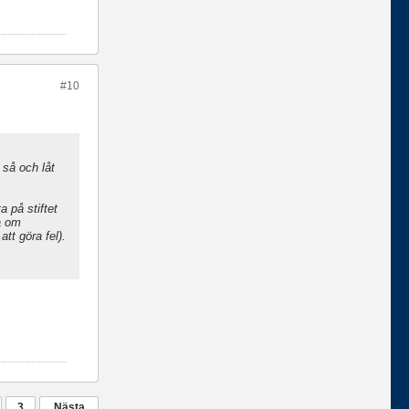
#10
t så och låt
a på stiftet
a om
tt göra fel).
3
Nästa