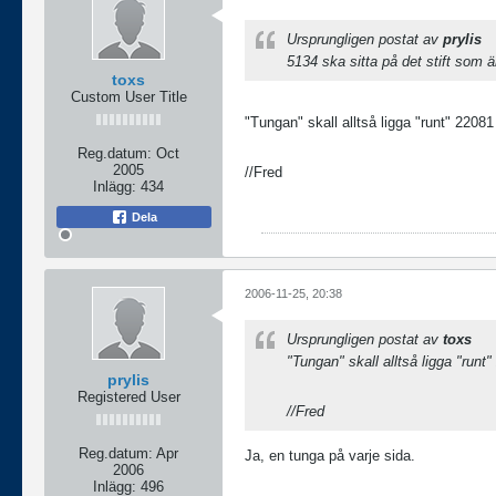
Ursprungligen postat av
prylis
5134 ska sitta på det stift som 
toxs
Custom User Title
"Tungan" skall alltså ligga "runt" 22081 
Reg.datum:
Oct
2005
//Fred
Inlägg:
434
Dela
2006-11-25, 20:38
Ursprungligen postat av
toxs
"Tungan" skall alltså ligga "runt"
prylis
Registered User
//Fred
Reg.datum:
Apr
Ja, en tunga på varje sida.
2006
Inlägg:
496