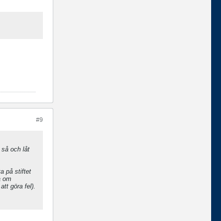
#9
t så och låt
a på stiftet
a om
tt göra fel).