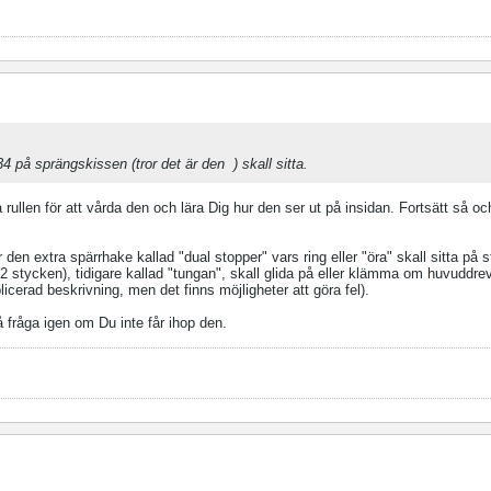
134 på sprängskissen (tror det är den
) skall sitta.
på rullen för att vårda den och lära Dig hur den ser ut på insidan. Fortsätt så och
en extra spärrhake kallad "dual stopper" vars ring eller "öra" skall sitta på st
2 stycken), tidigare kallad "tungan", skall glida på eller klämma om huvuddr
licerad beskrivning, men det finns möjligheter att göra fel).
fråga igen om Du inte får ihop den.