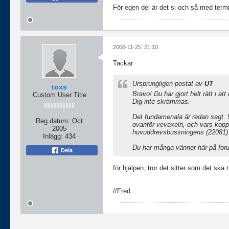
För egen del är det si och så med term
2006-11-25, 21:10
Tackar
Ursprungligen postat av
UT
toxs
Bravo! Du har gjort helt rätt i at
Custom User Title
Dig inte skrämmas.
Det fundamenala är redan sagt. 51
Reg.datum:
Oct
ovanför vevaxeln, och vars koppa
2005
huvuddrevsbussningens (22081) un
Inlägg:
434
Du har många vänner här på foru
Dela
för hjälpen, tror det sitter som det ska 
//Fred