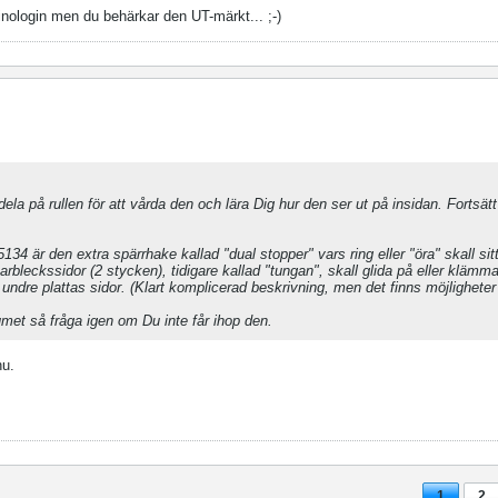
inologin men du behärkar den UT-märkt... ;-)
t dela på rullen för att vårda den och lära Dig hur den ser ut på insidan. Fortsät
34 är den extra spärrhake kallad "dual stopper" vars ring eller "öra" skall sitt
rbleckssidor (2 stycken), tidigare kallad "tungan", skall glida på eller klämm
dre plattas sidor. (Klart komplicerad beskrivning, men det finns möjligheter a
met så fråga igen om Du inte får ihop den.
nu.
1
2