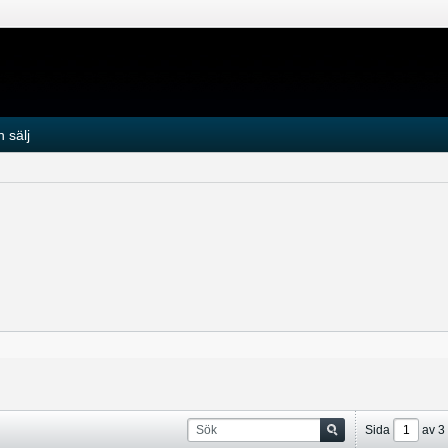
 sälj
Sida
av
3