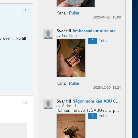
#1
Kanal:
Rullar
2026-04-27, 15:08
Svar till
Ambassadeur ultra mag xl 3
av
LordDan
ar över
. Nu till
1
Foto
Kanal:
Rullar
2025-12-30, 18:24
Svar till
Någon som kan ABU Cardinal och skillnader mellan äldre rullar?
#2
av
Äldre Id
Har kommit över två ABU-rullar på en loppis någonstans i Sverige. Servat själv nu. Den ena är en klassisk...
1
Foto