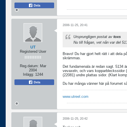
Dela
2006-11-25, 20:41
Ursprungligen postat av
toxs
Nu till frågan, vet nån var del 5
UT
Registered User
Bravo! Du har gjort helt rätt i att dela 
skrämmas.
Reg.datum:
Mar
Det fundamenala är redan sagt. 5134 är d
2004
vevaxeln, och vars kopparbleckssidor (
Inlägg:
1244
(22081) undre plattas sidor. (Klart komp
Dela
Du har många vänner här på forumet så 
www.utreel.com
2006-11-25, 20:42