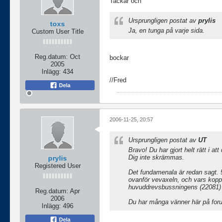
Tackar och
Ursprungligen postat av
prylis
toxs
Ja, en tunga på varje sida.
Custom User Title
Reg.datum:
Oct
bockar
2005
Inlägg:
434
//Fred
Dela
2006-11-25, 20:57
Ursprungligen postat av
UT
Bravo! Du har gjort helt rätt i at
Dig inte skrämmas.
prylis
Registered User
Det fundamenala är redan sagt. 51
ovanför vevaxeln, och vars koppa
huvuddrevsbussningens (22081) un
Reg.datum:
Apr
2006
Du har många vänner här på foru
Inlägg:
496
Dela