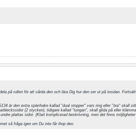
t dela på rullen för att vårda den och lära Dig hur den ser ut på insidan. Fortsät
34 är den extra spärrhake kallad "dual stopper" vars ring eller "öra" skall sitt
rbleckssidor (2 stycken), tidigare kallad "tungan", skall glida på eller klämm
dre plattas sidor. (Klart komplicerad beskrivning, men det finns möjligheter a
met så fråga igen om Du inte får ihop den.