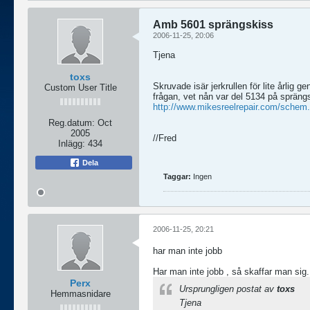
Amb 5601 sprängskiss
2006-11-25, 20:06
Tjena
toxs
Skruvade isär jerkrullen för lite årlig 
Custom User Title
frågan, vet nån var del 5134 på spräng
http://www.mikesreelrepair.com/schem
Reg.datum:
Oct
2005
//Fred
Inlägg:
434
Dela
Taggar:
Ingen
2006-11-25, 20:21
har man inte jobb
Har man inte jobb , så skaffar man sig..
Perx
Ursprungligen postat av
toxs
Hemmasnidare
Tjena