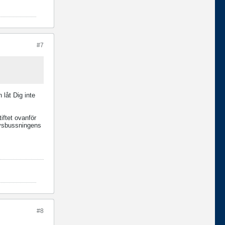
#7
 låt Dig inte
iftet ovanför
evsbussningens
#8