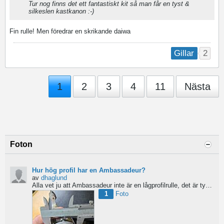
Tur nog finns det ett fantastiskt kit så man får en tyst &
silkeslen kastkanon :-)
Fin rulle! Men föredrar en skrikande daiwa
2
Gillar
1
2
3
4
11
Nästa
Foton
Hur hög profil har en Ambassadeur?
av
dhaglund
Alla vet ju att Ambassadeur inte är en lågprofilrulle, det är tydligt. Men hur hög profil har de egentligen?...
1
Foto