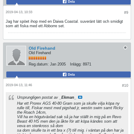
Dela
2019-04-13, 10:33
#9
Jag har spöet ihop med en Daiwa Coastal. suveränt lätt och smidigt
som att fiska med ett Abborre set.
Old Firehand
Old Firehand
Reg.datum:
Jan 2005
Inlägg:
8971
Dela
2019-04-13, 11:46
#10
Ursprungligen postat av
_Ekman_
Har ett Prorex AGS 40-80 Gram som ja skulle vilja köpa ny
rulle till, Fiskar mest med pigshad jr, westin swim samt Ricky
the Roach 14cm,
Vill ha en högutväxlad sak så ja har ställt in mig på en Revo
Beast 40 HS men den ja åkte för att köpa kändes som att
veva en stenkross så dom
sa dom skulle ta in ett bra x (?) till mig. i väntan på den har ja