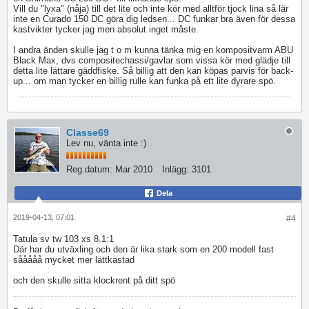
Vill du "lyxa" (nåja) till det lite och inte kör med alltför tjock lina så lär
inte en Curado 150 DC göra dig ledsen... DC funkar bra även för dessa
kastvikter tycker jag men absolut inget måste.
I andra änden skulle jag t o m kunna tänka mig en kompositvarm ABU
Black Max, dvs compositechassi/gavlar som vissa kör med glädje till
detta lite lättare gäddfiske. Så billig att den kan köpas parvis för back-
up... om man tycker en billig rulle kan funka på ett lite dyrare spö.
Classe69
Lev nu, vänta inte :)
Reg.datum:
Mar 2010
Inlägg:
3101
Dela
2019-04-13, 07:01
#4
Tatula sv tw 103 xs 8.1:1
Där har du utväxling och den är lika stark som en 200 modell fast
sååååå mycket mer lättkastad
och den skulle sitta klockrent på ditt spö