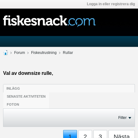
Logga in eller registrera dig
Forum
Fiskeutrustning
Rullar
Val av downsize rulle,
INLÄGG
SENASTE AKTIVITETEN
FOTON
Filter
1
2
3
Nästa