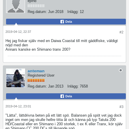
ejlind
Reg.datum:
Jun 2018
Inlägg:
12
Dela
2019-04-12, 22:37
#2
Hej jag fiskar själv med en Daiwa Coastal till mitt gäddfiske, väldigt
nöjd med den
Annars kanske en Shimano tranx 200?
anteman
Registered User
Reg.datum:
Jan 2013
Inlägg:
7658
Dela
2019-04-12, 23:01
#3
"Lätta", lättdrivna beten på ett lätt spö. Balansen på spöt vet jag dock
inget om men jag skulle hellre titta åt och känna på typ Tatula 200
HD/Coastal eller en Shimano i 200 storlek, t ex K eller Tranx, kör själv
en Shimano CC 200 DC+ till liknande spö.