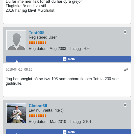
Du får inte mer fisk för att du har dyra grejor
Flugfiske är en Livs-stil
2016 har jag blivit Multifrälst
Test005
Registered User
Reg.datum:
Aug 2003
Inlägg:
706
Dela
2019-04-13, 08:15
#5
Jag har sneglat på sv tws 103 som abborrulle och Tatula 200 som
gäddrulle.
Classe69
Lev nu, vänta inte :)
Reg.datum:
Mar 2010
Inlägg:
3101
Dela