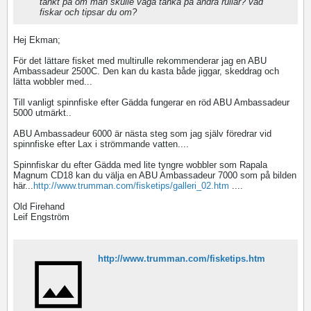
tänkt på om man skulle våga tänka på andra rullar? vad
fiskar och tipsar du om?
Hej Ekman;
För det lättare fisket med multirulle rekommenderar jag en ABU
Ambassadeur 2500C. Den kan du kasta både jiggar, skeddrag och
lätta wobbler med...
Till vanligt spinnfiske efter Gädda fungerar en röd ABU Ambassadeur
5000 utmärkt..
ABU Ambassadeur 6000 är nästa steg som jag själv föredrar vid
spinnfiske efter Lax i strömmande vatten....
Spinnfiskar du efter Gädda med lite tyngre wobbler som Rapala
Magnum CD18 kan du välja en ABU Ambassadeur 7000 som på bilden
här...
http://www.trumman.com/fisketips/galleri_02.htm
....
Old Firehand
Leif Engström
http://www.trumman.com/fisketips.htm