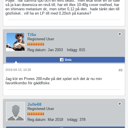
Följer.. har samma spö och en revo beast.. men letar efter en till rulle
så ja kan downsiza en nivå till, har ett illex 10-40g cover method, har
en shimano metanium dc, men sitter 0,12 på den.. hade tänkt den till
gösfisket.. vill ha en LP till med 0,20ish på kanske?
TiSo
Registered User
Reg.datum:
Jan 2003
Inlägg:
815
Dela
2019-04-13, 10:28
#8
Jag kör en Prorex 200-rulle på det spöet och det är nu min
favoritkombo för gäddfiske.
Julle68
Registered User
Reg.datum:
Mar 2018
Inlägg:
378