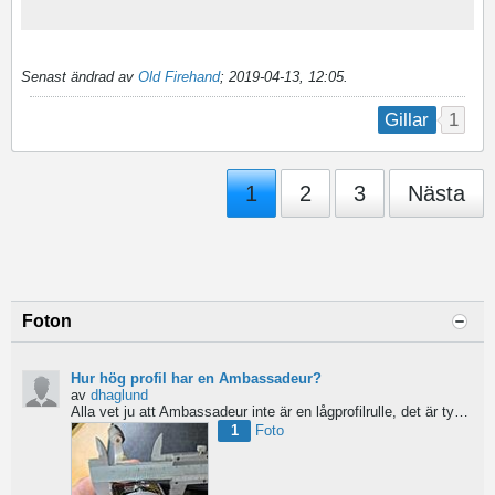
Senast ändrad av
Old Firehand
;
2019-04-13, 12:05
.
1
Gillar
1
2
3
Nästa
Foton
Hur hög profil har en Ambassadeur?
av
dhaglund
Alla vet ju att Ambassadeur inte är en lågprofilrulle, det är tydligt. Men hur hög profil har de egentligen?...
1
Foto