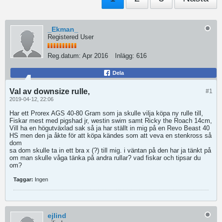
_Ekman_
Registered User
Reg.datum:
Apr 2016
Inlägg:
616
Dela
Val av downsize rulle,
#1
2019-04-12, 22:06
Har ett Prorex AGS 40-80 Gram som ja skulle vilja köpa ny rulle till,
Fiskar mest med pigshad jr, westin swim samt Ricky the Roach 14cm,
Vill ha en högutväxlad sak så ja har ställt in mig på en Revo Beast 40
HS men den ja åkte för att köpa kändes som att veva en stenkross så
dom
sa dom skulle ta in ett bra x (?) till mig. i väntan på den har ja tänkt på
om man skulle våga tänka på andra rullar? vad fiskar och tipsar du
om?
Taggar:
Ingen
ejlind