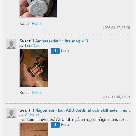
Kanal:
Rullar
2026-04-27, 15:08
Svar till
Ambassadeur ultra mag xl 3
av
LordDan
1
Foto
Kanal:
Rullar
2025-12-30, 18:24
Svar till
Någon som kan ABU Cardinal och skillnader mellan äldre rullar?
av
Äldre Id
Har kommit över två ABU-rullar på en loppis någonstans i Sverige. Servat själv nu. Den ena är en klassisk...
1
Foto