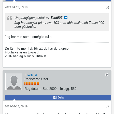
2019-04-13, 09:10
#6
Ursprungligen postat av
Test005
Jag har sneglat på sv tws 103 som abborrulle och Tatula 200
som gäddrulle.
Jag har min som borre/gös rulle
Du får inte mer fisk för att du har dyra grejor
Flugfiske är en Livs-stil
2016 har jag blivit Multifrälst
Fock_it
Registered User
Reg.datum:
Sep 2009
Inlägg:
559
Dela
2019-04-13, 09:19
#7