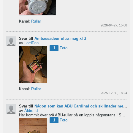
Kanal:
Rullar
2026-04-27, 15:08
Svar till
Ambassadeur ultra mag xl 3
av
LordDan
1
Foto
Kanal:
Rullar
2025-12-30, 18:24
Svar till
Någon som kan ABU Cardinal och skillnader mellan äldre rullar?
av
Äldre Id
Har kommit över två ABU-rullar på en loppis någonstans i Sverige. Servat själv nu. Den ena är en klassisk...
1
Foto