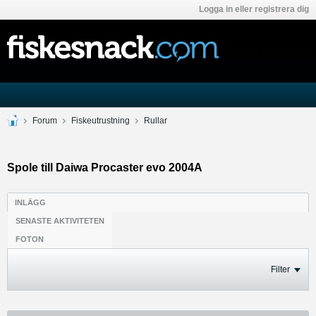
Logga in eller registrera dig
Forum
Fiskeutrustning
Rullar
Spole till Daiwa Procaster evo 2004A
INLÄGG
SENASTE AKTIVITETEN
FOTON
Filter