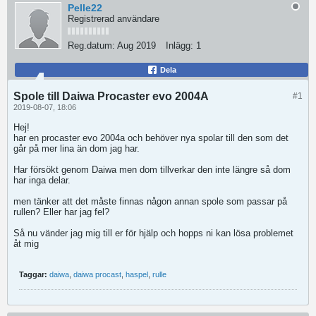
Pelle22
Registrerad användare
Reg.datum:
Aug 2019
Inlägg:
1
Dela
Spole till Daiwa Procaster evo 2004A
#1
2019-08-07, 18:06
Hej!
har en procaster evo 2004a och behöver nya spolar till den som det
går på mer lina än dom jag har.
Har försökt genom Daiwa men dom tillverkar den inte längre så dom
har inga delar.
men tänker att det måste finnas någon annan spole som passar på
rullen? Eller har jag fel?
Så nu vänder jag mig till er för hjälp och hopps ni kan lösa problemet
åt mig
Taggar:
daiwa
,
daiwa procast
,
haspel
,
rulle