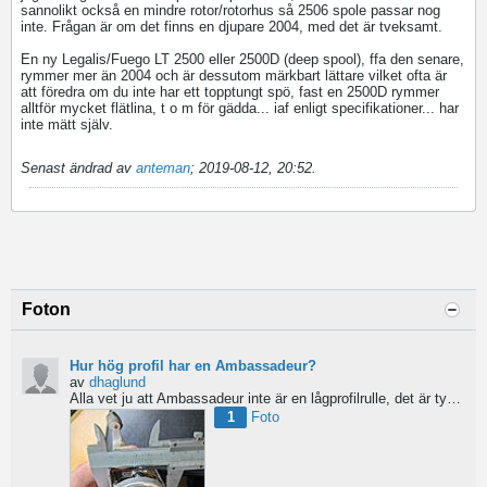
sannolikt också en mindre rotor/rotorhus så 2506 spole passar nog
inte. Frågan är om det finns en djupare 2004, med det är tveksamt.
En ny Legalis/Fuego LT 2500 eller 2500D (deep spool), ffa den senare,
rymmer mer än 2004 och är dessutom märkbart lättare vilket ofta är
att föredra om du inte har ett topptungt spö, fast en 2500D rymmer
alltför mycket flätlina, t o m för gädda... iaf enligt specifikationer... har
inte mätt själv.
Senast ändrad av
anteman
;
2019-08-12, 20:52
.
Foton
Hur hög profil har en Ambassadeur?
av
dhaglund
Alla vet ju att Ambassadeur inte är en lågprofilrulle, det är tydligt. Men hur hög profil har de egentligen?...
1
Foto