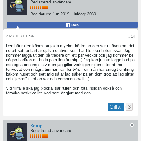
Registrerad användare
Reg.datum:
Jun 2019
Inlägg:
3030
Dela
2023-01-30, 11:34
#14
Den här rullen känns så jäkla mycket bättre än den ser ut även om det
i stort sett enbart är själva stativet som har lite skönhetsmissar. Jag
kommer lägga ut den på tradera om ett par veckor och jag kommer be
någon härifrån att buda på rullen åt mig :-) Jag kan ju inte lägga bud på
min egna annons själv men jag gillar verkligen rullen efter att ha
torrvevat den i några timmar framför tv'n... om nån har smugit omkring
bakom huset och sett mig så är jag säker på att dom trott att jag sitter
och "jerkar" i soffan var och varannan kväll :-)
Vid tillfälle ska jag plocka isär rullen och fota insidan också och
försöka beskriva lite vad som är gjort med den.
3
Gillar
Xerup
Registrerad användare