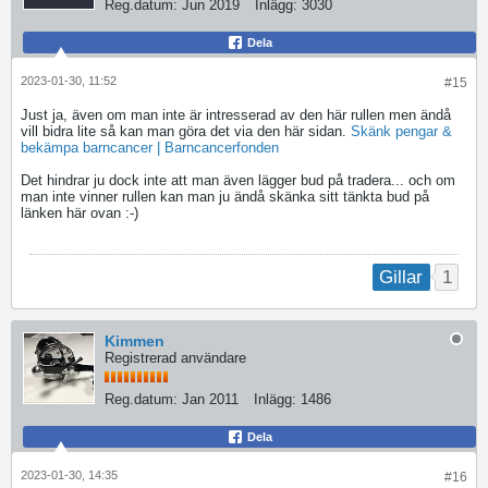
Reg.datum:
Jun 2019
Inlägg:
3030
Dela
2023-01-30, 11:52
#15
Just ja, även om man inte är intresserad av den här rullen men ändå
vill bidra lite så kan man göra det via den här sidan.
Skänk pengar &
bekämpa barncancer | Barncancerfonden
Det hindrar ju dock inte att man även lägger bud på tradera... och om
man inte vinner rullen kan man ju ändå skänka sitt tänkta bud på
länken här ovan :-)
1
Gillar
Kimmen
Registrerad användare
Reg.datum:
Jan 2011
Inlägg:
1486
Dela
2023-01-30, 14:35
#16