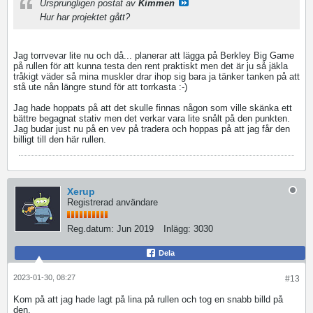
Ursprungligen postat av
Kimmen
Hur har projektet gått?
Jag torrvevar lite nu och då... planerar att lägga på Berkley Big Game
på rullen för att kunna testa den rent praktiskt men det är ju så jäkla
tråkigt väder så mina muskler drar ihop sig bara ja tänker tanken på att
stå ute nån längre stund för att torrkasta :-)
Jag hade hoppats på att det skulle finnas någon som ville skänka ett
bättre begagnat stativ men det verkar vara lite snålt på den punkten.
Jag budar just nu på en vev på tradera och hoppas på att jag får den
billigt till den här rullen.
Xerup
Registrerad användare
Reg.datum:
Jun 2019
Inlägg:
3030
Dela
2023-01-30, 08:27
#13
Kom på att jag hade lagt på lina på rullen och tog en snabb billd på
den.