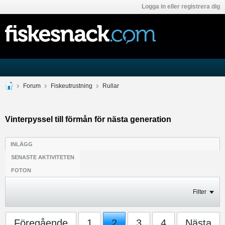
Logga in eller registrera dig
Forum
Fiskeutrustning
Rullar
Vinterpyssel till förmån för nästa generation
INLÄGG
SENASTE AKTIVITETEN
FOTON
Filter
Föregående
1
2
3
4
Nästa