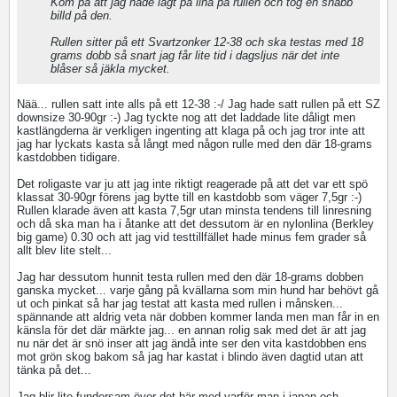
Kom på att jag hade lagt på lina på rullen och tog en snabb
billd på den.
Rullen sitter på ett Svartzonker 12-38 och ska testas med 18
grams dobb så snart jag får lite tid i dagsljus när det inte
blåser så jäkla mycket.
Nää... rullen satt inte alls på ett 12-38 :-/ Jag hade satt rullen på ett SZ
downsize 30-90gr :-) Jag tyckte nog att det laddade lite dåligt men
kastlängderna är verkligen ingenting att klaga på och jag tror inte att
jag har lyckats kasta så långt med någon rulle med den där 18-grams
kastdobben tidigare.
Det roligaste var ju att jag inte riktigt reagerade på att det var ett spö
klassat 30-90gr förens jag bytte till en kastdobb som väger 7,5gr :-)
Rullen klarade även att kasta 7,5gr utan minsta tendens till linresning
och då ska man ha i åtanke att det dessutom är en nylonlina (Berkley
big game) 0.30 och att jag vid testtillfället hade minus fem grader så
allt blev lite stelt...
Jag har dessutom hunnit testa rullen med den där 18-grams dobben
ganska mycket... varje gång på kvällarna som min hund har behövt gå
ut och pinkat så har jag testat att kasta med rullen i månsken...
spännande att aldrig veta när dobben kommer landa men man får in en
känsla för det där märkte jag... en annan rolig sak med det är att jag
nu när det är snö inser att jag ändå inte ser den vita kastdobben ens
mot grön skog bakom så jag har kastat i blindo även dagtid utan att
tänka på det...
Jag blir lite fundersam över det här med varför man i japan och