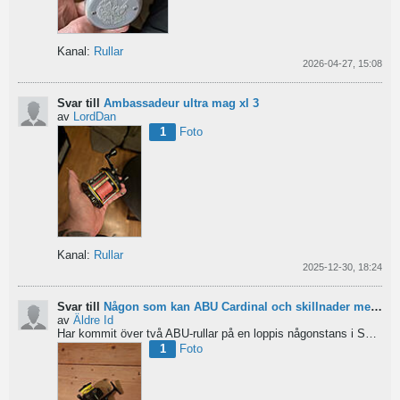
Kanal:
Rullar
2026-04-27, 15:08
Svar till
Ambassadeur ultra mag xl 3
av
LordDan
1
Foto
Kanal:
Rullar
2025-12-30, 18:24
Svar till
Någon som kan ABU Cardinal och skillnader mellan äldre rullar?
av
Äldre Id
Har kommit över två ABU-rullar på en loppis någonstans i Sverige. Servat själv nu. Den ena är en klassisk...
1
Foto