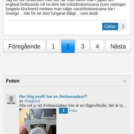
england fortfarande vill ha dom här tvåstiftsbromsarna (som verkligen
fungerar klockrent) medans man säljer sexstiftsbromsarna här i
Sverige... inte för att dom fungerar dåligt... men ändå.
3
Gillar
Föregående
1
2
3
4
Nästa
Foton
Hur hög profil har en Ambassadeur?
av
dhaglund
Alla vet ju att Ambassadeur inte är en lågprofilrulle, det är tydligt. Men hur hög profil har de egentligen?...
1
Foto