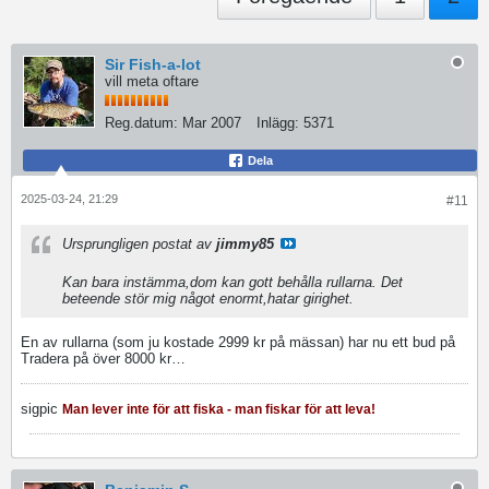
Sir Fish-a-lot
vill meta oftare
Reg.datum:
Mar 2007
Inlägg:
5371
Dela
2025-03-24, 21:29
#11
Ursprungligen postat av
jimmy85
Kan bara instämma,dom kan gott behålla rullarna. Det
beteende stör mig något enormt,hatar girighet.
En av rullarna (som ju kostade 2999 kr på mässan) har nu ett bud på
Tradera på över 8000 kr…
sigpic
Man lever inte för att fiska - man fiskar för att leva!