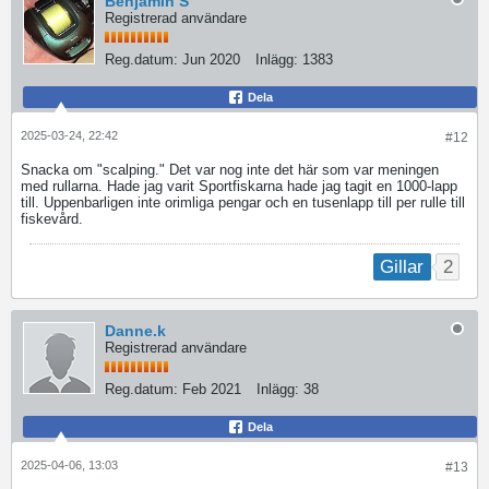
Benjamin S
Registrerad användare
Reg.datum:
Jun 2020
Inlägg:
1383
Dela
2025-03-24, 22:42
#12
Snacka om "scalping." Det var nog inte det här som var meningen
med rullarna. Hade jag varit Sportfiskarna hade jag tagit en 1000-lapp
till. Uppenbarligen inte orimliga pengar och en tusenlapp till per rulle till
fiskevård.
2
Gillar
Danne.k
Registrerad användare
Reg.datum:
Feb 2021
Inlägg:
38
Dela
2025-04-06, 13:03
#13