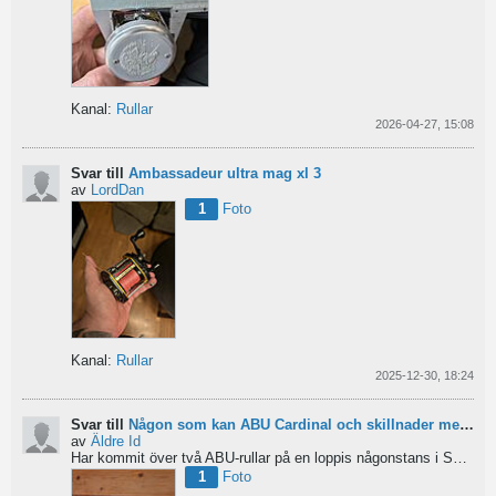
Kanal:
Rullar
2026-04-27, 15:08
Svar till
Ambassadeur ultra mag xl 3
av
LordDan
1
Foto
Kanal:
Rullar
2025-12-30, 18:24
Svar till
Någon som kan ABU Cardinal och skillnader mellan äldre rullar?
av
Äldre Id
Har kommit över två ABU-rullar på en loppis någonstans i Sverige. Servat själv nu. Den ena är en klassisk...
1
Foto