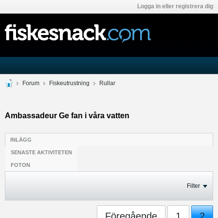
Logga in eller registrera dig
Forum
Fiskeutrustning
Rullar
Ambassadeur Ge fan i våra vatten
INLÄGG
SENASTE AKTIVITETEN
FOTON
Filter
Föregående
1
2