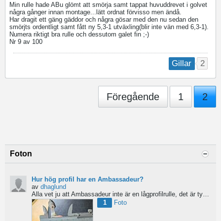
Min rulle hade ABu glömt att smörja samt tappat huvuddrevet i golvet
några gånger innan montage...lätt ordnat förvisso men ändå.
Har dragit ett gäng gäddor och några gösar med den nu sedan den
smörjts ordentligt samt fått ny 5,3-1 utväxling(blir inte vän med 6,3-1).
Numera riktigt bra rulle och dessutom galet fin ;-)
Nr 9 av 100
2
Gillar
Föregående
1
2
Foton
Hur hög profil har en Ambassadeur?
av
dhaglund
Alla vet ju att Ambassadeur inte är en lågprofilrulle, det är tydligt. Men hur hög profil har de egentligen?...
1
Foto